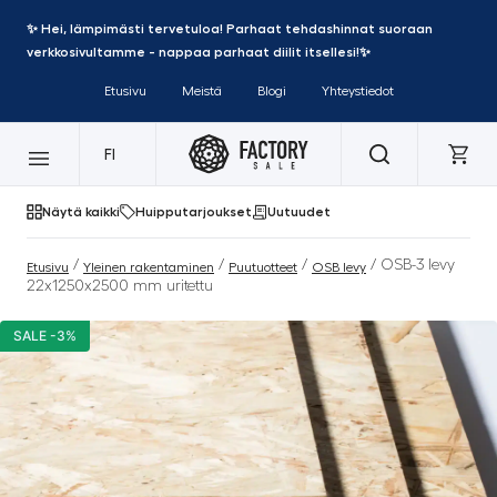
✨ Hei, lämpimästi tervetuloa! Parhaat tehdashinnat suoraan
verkkosivultamme - nappaa parhaat diilit itsellesi!✨
Etusivu
Meistä
Blogi
Yhteystiedot
FI
Näytä kaikki
Huipputarjoukset
Uutuudet
/
/
/
/ OSB-3 levy
Etusivu
Yleinen rakentaminen
Puutuotteet
OSB levy
22x1250x2500 mm uritettu
SALE -3%