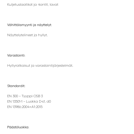
Kuljetuslaatikot ja -kontit, lavat
Vähittäismyynti ja näyttelyt:
Näyttelytelineet ja hyllyt.
Varastointi:
Hyllyratkaisut ja varastointijärjestelmät.
Standardit:
EN 300 – Tyyppi OSB 3
EN 13501-1 – Luokka D-s1, d0
EN 13986:2004+A1:2015
Päästöluokka: