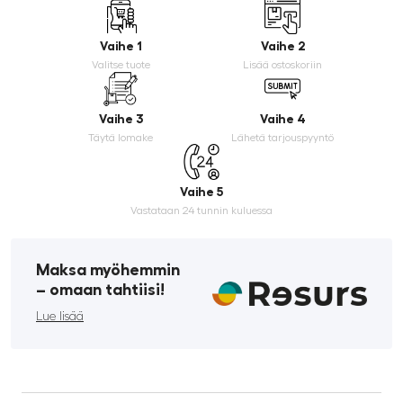
Vaihe 1
Vaihe 2
Valitse tuote
Lisää ostoskoriin
Vaihe 3
Vaihe 4
Täytä lomake
Lähetä tarjouspyyntö
Vaihe 5
Vastataan 24 tunnin kuluessa
Maksa myöhemmin
­– omaan tahtiisi!
Lue lisää