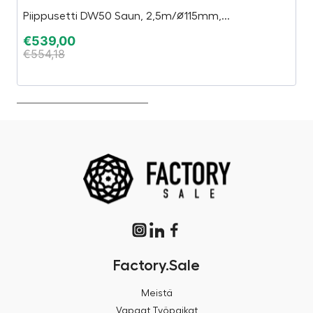
Piippusetti DW50 Saun, 2,5m/∅115mm,...
P
€
539,00
€
€
554,18
€
Factory.Sale
Meistä
Vapaat Työpaikat