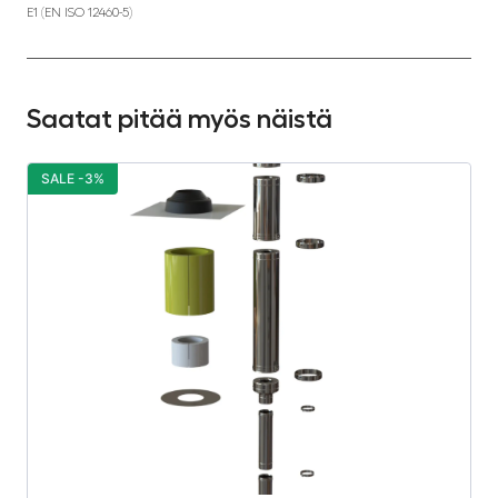
E1 (EN ISO 12460-5)
Saatat pitää myös näistä
SALE -3%
S