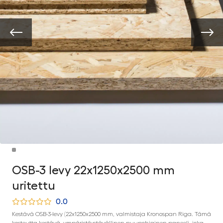
OSB-3 levy 22x1250x2500 mm
uritettu
0.0
Kestävä OSB-3-levy (22x1250x2500 mm, valmistaja Kronospan Riga. Tämä
kosteutta kestävä, ympäristöystävällinen puupohjainen paneeli, joka