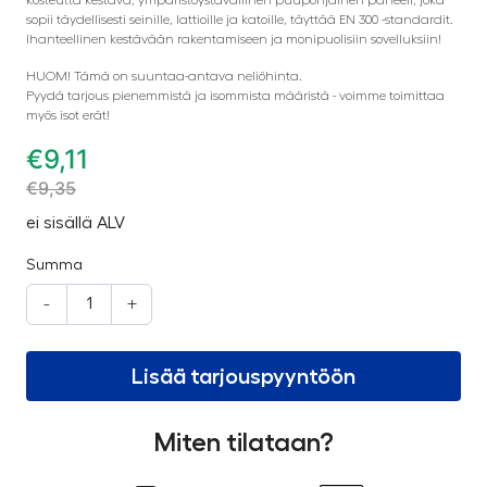
sopii täydellisesti seinille, lattioille ja katoille, täyttää EN 300 -standardit.
Ihanteellinen kestävään rakentamiseen ja monipuolisiin sovelluksiin!
HUOM! Tämä on suuntaa-antava neliöhinta.
Pyydä tarjous pienemmistä ja isommista määristä - voimme toimittaa
myös isot erät!
€
9,11
€
9,35
ei sisällä ALV
Summa
-
+
Lisää tarjouspyyntöön
Miten tilataan?