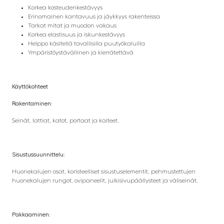
Korkea kosteudenkestävyys
Erinomainen kantavuus ja jäykkyys rakenteissa
Tarkat mitat ja muodon vakaus
Korkea elastisuus ja iskunkestävyys
Helppo käsitellä tavallisilla puutyökaluilla
Ympäristöystävällinen ja kierrätettävä
Käyttökohteet
Rakentaminen:
Seinät, lattiat, katot, portaat ja kaiteet.
Sisustussuunnittelu:
Huonekalujen osat, koristeelliset sisustuselementit, pehmustettujen
huonekalujen rungot, ovipaneelit, julkisivupäällysteet ja väliseinät.
Pakkaaminen: