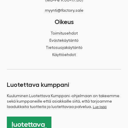
(Ma–Pe 9:00–17:00)
myynti@factory.sale
Oikeus
Toimitusehdot
Evästekäytäntö
Tietosuojakäytäntö
Käyttöehdot
Luotettava kumppani
Kuuluminen Luotettava Kumppani -ohjelmaan on takeemme
sekä kumppaneille että asiakkaille siitä, että tarjoamme
laadukkaita tuotteita ja luotettavaa palvelua.
Lue lisää