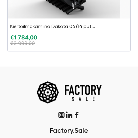
Kiertoilmakamiina Dakota 06 (14 put...
U
€
1 784,00
€
€
2 099,00
€
Factory.Sale