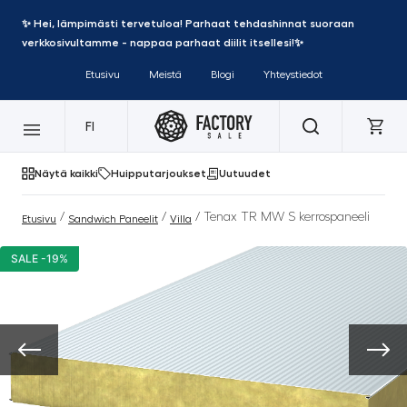
✨ Hei, lämpimästi tervetuloa! Parhaat tehdashinnat suoraan
verkkosivultamme - nappaa parhaat diilit itsellesi!✨
Etusivu
Meistä
Blogi
Yhteystiedot
FI
Näytä kaikki
Huipputarjoukset
Uutuudet
/
/
/ Tenax TR MW S kerrospaneeli
Etusivu
Sandwich Paneelit
Villa
SALE -19%