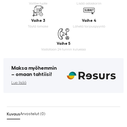
Valitse tuote
Lisää ostoskoriin
Vaihe 3
Vaihe 4
Täytä lomake
Lähetä tarjouspyyntö
Vaihe 5
Vastataan 24 tunnin kuluessa
Maksa myöhemmin
­– omaan tahtiisi!
Lue lisää
Kuvaus
Arvostelut (0)