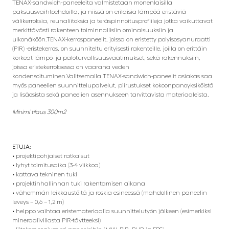
TENAX-sandwich-paneeleita valmistetaan monenlaisilla
paksuusvaihtoehdoilla, ja niissä on erilaisia ​​lämpöä eristäviä
välikerroksia, reunaliitoksia ja teräspinnoitusprofiileja jotka vaikuttavat
merkittävästi rakenteen toiminnallisiin ominaisuuksiin ja
ulkonäköön.TENAX-kerrospaneelit, joissa on eristetty polyisosyanuraatti
(PIR) -eristekerros, on suunniteltu erityisesti rakenteille, joilla on erittäin
korkeat lämpö- ja paloturvallisuusvaatimukset, sekä rakennuksiin,
joissa eristekerroksessa on vaarana veden
kondensoituminen.Valitsemalla TENAX-sandwich-paneelit asiakas saa
myös paneelien suunnittelupalvelut, piirustukset kokoonpanoyksiköistä
ja lisäosista sekä paneelien asennukseen tarvittavista materiaaleista.
Minimi tilaus 300m2
ETUJA:
• projektipohjaiset ratkaisut
• lyhyt toimitusaika (3-4 viikkoa)
• kattava tekninen tuki
• projektinhallinnan tuki rakentamisen aikana
• vähemmän leikkaustöitä ja roskia esineessä (mahdollinen paneelin
leveys – 0,6 – 1,2 m)
• helppo vaihtaa eristemateriaalia suunnittelutyön jälkeen (esimerkiksi
mineraalivillasta PIR-täytteeksi)