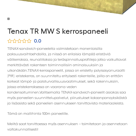
Tenax TR MW S kerrospaneeli
0.0
TENAX-sandwich-paneeleita valmistetaan monenlaisilla
paksuusvaihtoehdoilla, ja niissä on erilaisia ​​lämpöä eristäviä
välikerroksia, reunaliitoksia ja teräspinnoitusprofiileja jotka vaikuttavat
merkittävästi rakenteen toiminnallisiin ominaisuuksiin ja
ulkonäköön.TENAX-kerrospaneelit, joissa on eristetty polyisosyanuraatti
(PIR) -eristekerros, on suunniteltu erityisesti rakenteille, joilla on erittäin
korkeat lämpö- ja paloturvallisuusvaatimukset, sekä rakennuksiin,
joissa eristekerroksessa on vaarana veden
kondensoituminen.Valitsemalla TENAX-sandwich-paneelit asiakas saa
myös paneelien suunnittelupalvelut, piirustukset kokoonpanoyksiköistä
ja lisäosista sekä paneelien asennukseen tarvittavista materiaaleista.
Tämä on mallihinta 100m paneelille.
Meiltä saat tarvittaessa myös asennuksen – toimitetaan ja asennetaan
valtakunnallisesti!