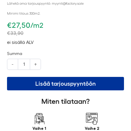
Lähetä oma tarjouspyyntö: myynti@factory.sale
Minimi tilaus 300m2.
€
27,50
/m2
€
33,90
ei sisällä ALV
Summa
-
+
Lisää tarjouspyyntöön
Miten tilataan?
Vaihe 1
Vaihe 2