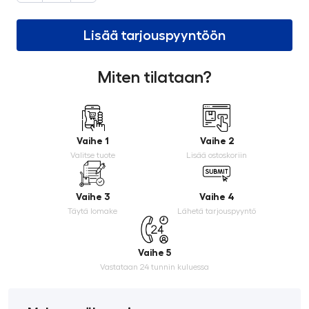
Lisää tarjouspyyntöön
Miten tilataan?
Vaihe 1
Vaihe 2
Valitse tuote
Lisää ostoskoriin
Vaihe 3
Vaihe 4
Täytä lomake
Lähetä tarjouspyyntö
Vaihe 5
Vastataan 24 tunnin kuluessa