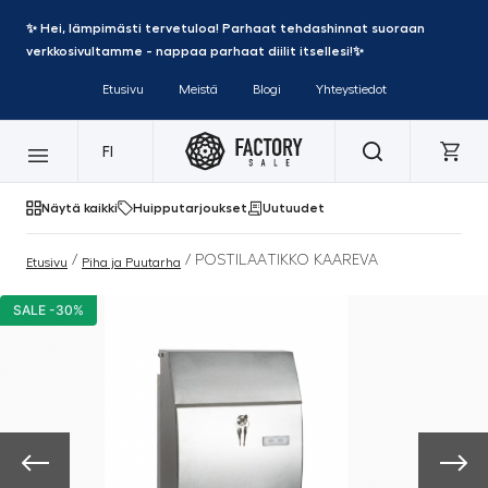
✨ Hei, lämpimästi tervetuloa! Parhaat tehdashinnat suoraan
verkkosivultamme - nappaa parhaat diilit itsellesi!✨
Etusivu
Meistä
Blogi
Yhteystiedot
FI
Näytä kaikki
Huipputarjoukset
Uutuudet
/
/ POSTILAATIKKO KAAREVA
Etusivu
Piha ja Puutarha
SALE -30%