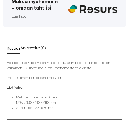
Maksa myöhemmin
­– omaan tahtiisi!
Lue lisää
Kuvaus
Arvostelut (0)
Postilaatikko Kaareva on ylhäältä aukeava postilaatikko, joka on
valmistettu kiillotetusta ruostumattomasta teräksestä.
Ihanteellinen pohjoiseen ilmastoon!
Lisätiedot:
Metallin halkaisija: 0,5 mm
Mitat: 320 x 150 x 480 mm.
Aukon koko 295 x 30 mm