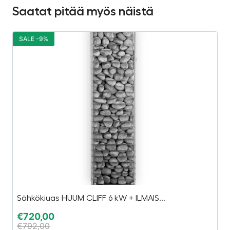
Saatat pitää myös näistä
SALE -9%
S
Sähkökiuas HUUM CLIFF 6 kW + ILMAIS...
T
€
720,00
€
€
792,00
€