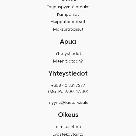
Tarjouspyyntölomake
Kampanjat
Huipputarjoukset
Maksuratkaisut
Apua
Yhteystiedot
Miten tilataan?
Yhteystiedot
+358 40 831 7277
(Ma–Pe 9:00–17:00)
myynti@factory.sale
Oikeus
Toimitusehdot
Evästekäytäntö