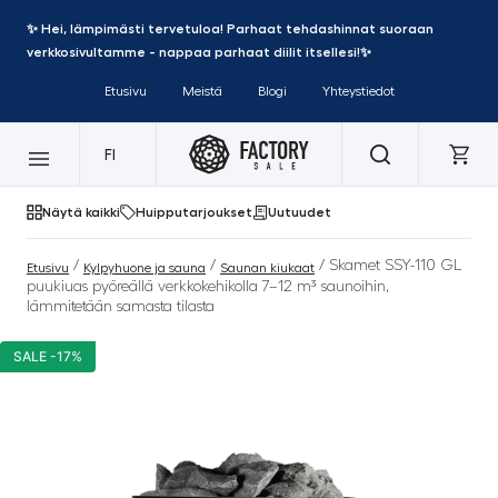
✨ Hei, lämpimästi tervetuloa! Parhaat tehdashinnat suoraan
verkkosivultamme - nappaa parhaat diilit itsellesi!✨
Etusivu
Meistä
Blogi
Yhteystiedot
FI
Näytä kaikki
Huipputarjoukset
Uutuudet
/
/
/ Skamet SSY-110 GL
Etusivu
Kylpyhuone ja sauna
Saunan kiukaat
puukiuas pyöreällä verkkokehikolla 7–12 m³ saunoihin,
lämmitetään samasta tilasta
SALE -17%