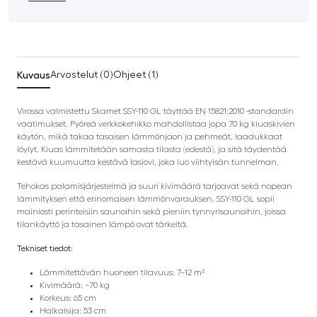
Kuvaus
Arvostelut (0)
Ohjeet (1)
Virossa valmistettu Skamet SSY-110 GL täyttää EN 15821:2010 -standardin
vaatimukset. Pyöreä verkkokehikko mahdollistaa jopa 70 kg kiuaskivien
käytön, mikä takaa tasaisen lämmönjaon ja pehmeät, laadukkaat
löylyt. Kiuas lämmitetään samasta tilasta (edestä), ja sitä täydentää
kestävä kuumuutta kestävä lasiovi, joka luo viihtyisän tunnelman.
Tehokas palamisjärjestelmä ja suuri kivimäärä tarjoavat sekä nopean
lämmityksen että erinomaisen lämmönvarauksen. SSY-110 GL sopii
mainiosti perinteisiin saunoihin sekä pieniin tynnyrisaunoihin, joissa
tilankäyttö ja tasainen lämpö ovat tärkeitä.
Tekniset tiedot:
Lämmitettävän huoneen tilavuus: 7–12 m³
Kivimäärä: ~70 kg
Korkeus: 65 cm
Halkaisija: 53 cm