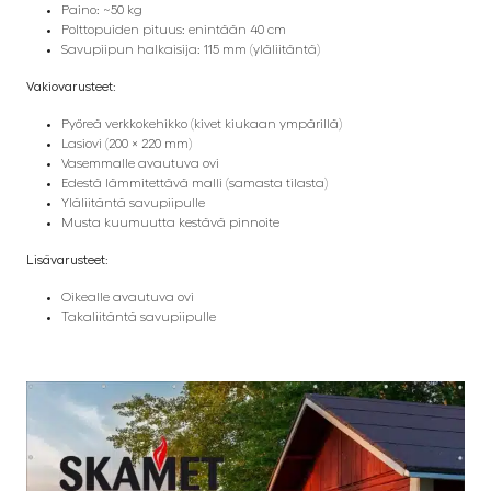
Paino: ~50 kg
Polttopuiden pituus: enintään 40 cm
Savupiipun halkaisija: 115 mm (yläliitäntä)
Vakiovarusteet:
Pyöreä verkkokehikko (kivet kiukaan ympärillä)
Lasiovi (200 × 220 mm)
Vasemmalle avautuva ovi
Edestä lämmitettävä malli (samasta tilasta)
Yläliitäntä savupiipulle
Musta kuumuutta kestävä pinnoite
Lisävarusteet:
Oikealle avautuva ovi
Takaliitäntä savupiipulle