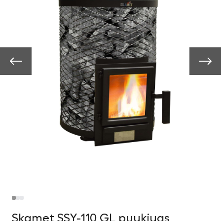
Skamet SSY-110 GL puukiuas