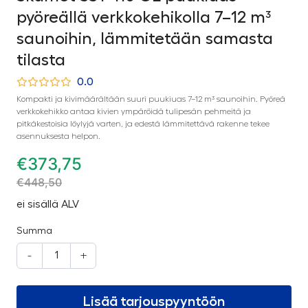
pyöreällä verkkokehikolla 7–12 m³
saunoihin, lämmitetään samasta
tilasta
0.0
Kompakti ja kivimäärältään suuri puukiuas 7–12 m³ saunoihin. Pyöreä
verkkokehikko antaa kivien ympäröidä tulipesän pehmeitä ja
pitkäkestoisia löylyjä varten, ja edestä lämmitettävä rakenne tekee
asennuksesta helpon.
€
373,75
€
448,50
ei sisällä ALV
Summa
-
+
Lisää tarjouspyyntöön