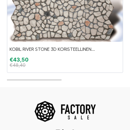
KOBIL RIVER STONE 3D KORISTEELLINEN...
T
€
43,50
€
€
48,40
€