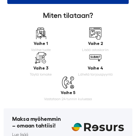
Miten tilataan?
Vaihe 1
Vaihe 2
Valitse tuote
Lisää ostoskoriin
Vaihe 3
Vaihe 4
Täytä lomake
Lähetä tarjouspyyntö
Vaihe 5
Vastataan 24 tunnin kuluessa
Maksa myöhemmin
­– omaan tahtiisi!
Lue lisää