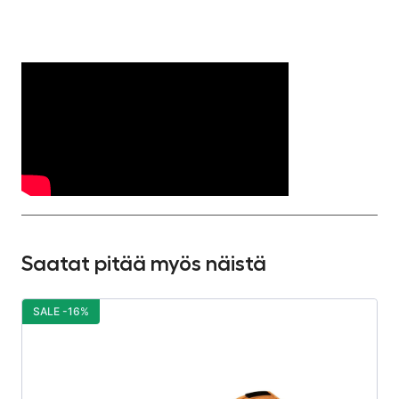
Saatat pitää myös näistä
SALE -16%
S