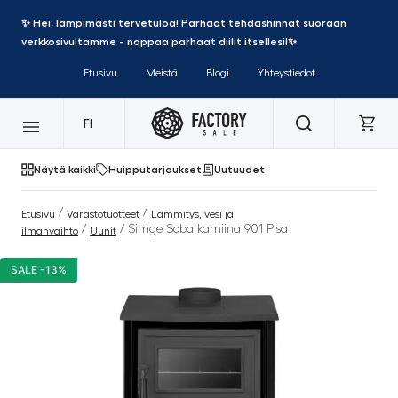
✨ Hei, lämpimästi tervetuloa! Parhaat tehdashinnat suoraan
verkkosivultamme - nappaa parhaat diilit itsellesi!✨
Etusivu
Meistä
Blogi
Yhteystiedot
FI
Näytä kaikki
Huipputarjoukset
Uutuudet
/
/
Etusivu
Varastotuotteet
Lämmitys, vesi ja
/
/ Simge Soba kamiina 901 Pisa
ilmanvaihto
Uunit
SALE -13%