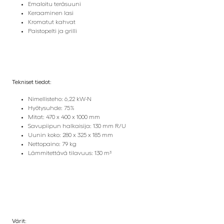
Emaloitu teräsuuni
Keraaminen lasi
Kromatut kahvat
Paistopelti ja grilli
Tekniset tiedot:
Nimellisteho: 6,22 kW-N
Hyötysuhde: 75%
Mitat: 470 x 400 x 1000 mm
Savupiipun halkaisija: 130 mm R/U
Uunin koko: 280 x 325 x 185 mm
Nettopaino: 79 kg
Lämmitettävä tilavuus: 130 m³
Värit: