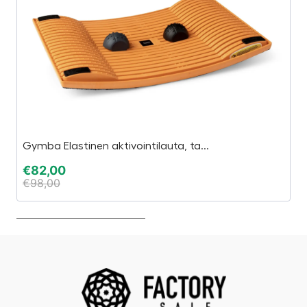
Gymba Elastinen aktivointilauta, ta...
W
€
82,00
€
€
98,00
€