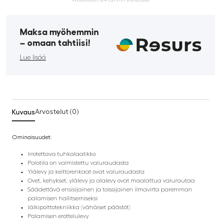
Maksa myöhemmin
­– omaan tahtiisi!
Lue lisää
Kuvaus
Arvostelut (0)
Ominaisuudet:
Irrotettava tuhkalaatikko
Palotila on valmistettu valuraudasta
Ylälevy ja keittorenkaat ovat valuraudasta
Ovet, kehykset, ylälevy ja alalevy ovat maalattua valurautaa
Säädettävä ensisijainen ja toissijainen ilmavirta paremman
palamisen hallitsemiseksi
Jälkipolttotekniikka (vähäiset päästöt)
Palamisen erottelulevy