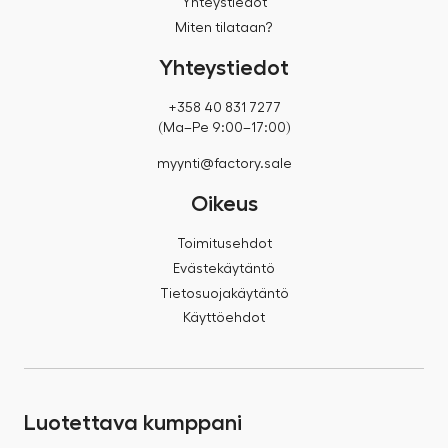
Yhteystiedot
Miten tilataan?
Yhteystiedot
+358 40 831 7277
(Ma–Pe 9:00–17:00)
myynti@factory.sale
Oikeus
Toimitusehdot
Evästekäytäntö
Tietosuojakäytäntö
Käyttöehdot
Luotettava kumppani