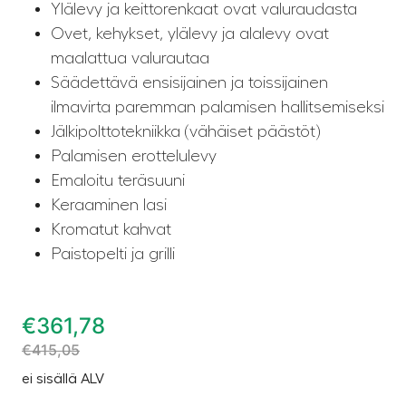
Ylälevy ja keittorenkaat ovat valuraudasta
Ovet, kehykset, ylälevy ja alalevy ovat
maalattua valurautaa
Säädettävä ensisijainen ja toissijainen
ilmavirta paremman palamisen hallitsemiseksi
Jälkipolttotekniikka (vähäiset päästöt)
Palamisen erottelulevy
Emaloitu teräsuuni
Keraaminen lasi
Kromatut kahvat
Paistopelti ja grilli
€
361,78
€
415,05
ei sisällä ALV