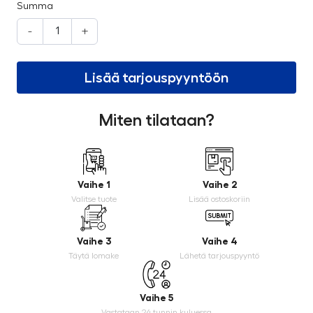
Summa
-
+
Lisää tarjouspyyntöön
Miten tilataan?
Vaihe 1
Vaihe 2
Valitse tuote
Lisää ostoskoriin
Vaihe 3
Vaihe 4
Täytä lomake
Lähetä tarjouspyyntö
Vaihe 5
Vastataan 24 tunnin kuluessa