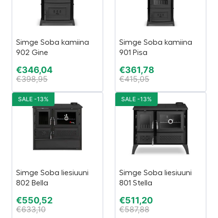
Simge Soba kamiina
Simge Soba kamiina
902 Gine
901 Pisa
€
346,04
€
361,78
€
398,95
€
415,05
SALE -13%
SALE -13%
Simge Soba liesiuuni
Simge Soba liesiuuni
802 Bella
801 Stella
€
550,52
€
511,20
€
633,10
€
587,88