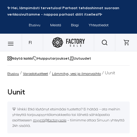
✨ Hei, lämpimästi tervetuloa! Parhaat tehdashinnat suoraan
verkkosivultamme - nappaa parhaat diilit itsellesi!✨
Etusivu
Meistä
Blogi
Yhteystiedot
FI
Näytä kaikki
Huipputarjoukset
Uutuudet
/
/
/ Uunit
Etusivu
Varastotuotteet
Lämmitys, vesi ja ilmanvaihto
Uunit
💡
Vinkki:
Etkö löytänyt etsimääsi tuotetta? Ei hätää – ota meihin
yhteyttä tarjouspyyntölomakkeella tai lähetä sähköpostia
osoitteeseen
myynti@factory.sale
– tiimimme ottaa Sinuun yhteyttä
24h sisällä.