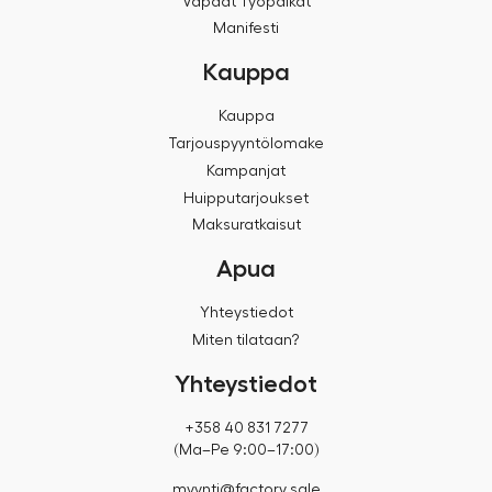
Vapaat Työpaikat
Manifesti
Kauppa
Kauppa
Tarjouspyyntölomake
Kampanjat
Huipputarjoukset
Maksuratkaisut
Apua
Yhteystiedot
Miten tilataan?
Yhteystiedot
+358 40 831 7277
(Ma–Pe 9:00–17:00)
myynti@factory.sale