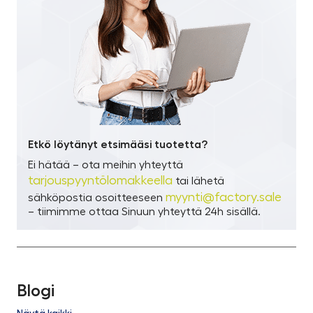
Etkö löytänyt etsimääsi tuotetta?
Ei hätää – ota meihin yhteyttä
tarjouspyyntölomakkeella
tai lähetä
myynti@factory.sale
sähköpostia osoitteeseen
– tiimimme ottaa Sinuun yhteyttä 24h sisällä.
Blogi
Näytä kaikki