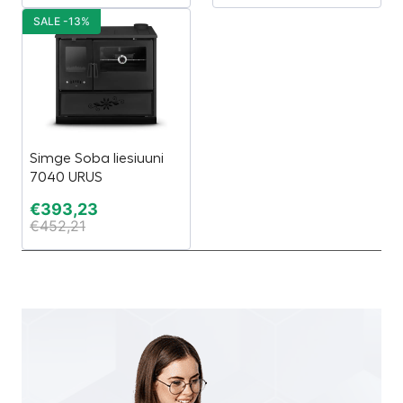
SALE -13%
Simge Soba liesiuuni
7040 URUS
€
393,23
€
452,21