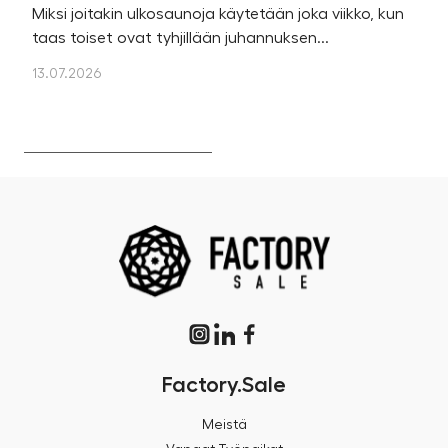
Miksi joitakin ulkosaunoja käytetään joka viikko, kun
Ka
taas toiset ovat tyhjillään juhannuksen...
u
os
13.07.2026
13
Factory.Sale
Meistä