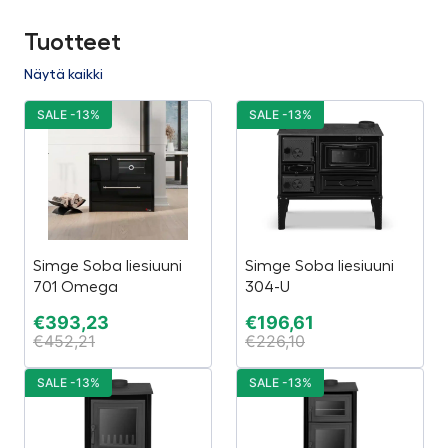
Tuotteet
Näytä kaikki
SALE -13%
SALE -13%
Simge Soba liesiuuni
Simge Soba liesiuuni
701 Omega
304-U
€
393,23
€
196,61
€
452,21
€
226,10
SALE -13%
SALE -13%