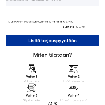
1 X 1,85x0,95m ovaali kylpytynnyri kamiinalla
€ 977.50
Subtotal
€ 977.5
Lisää tarjouspyyntöön
Miten tilataan?
Vaihe 1
Vaihe 2
Valitse tuote
Lisää ostoskoriin
Vaihe 3
Vaihe 4
Täytä lomake
Lähetä tarjouspyyntö