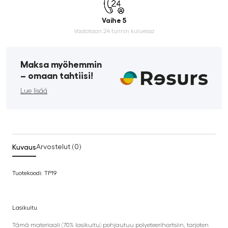
Vaihe 5
Vastataan 24 tunnin kuluessa
Maksa myöhemmin
­– omaan tahtiisi!
Lue lisää
Kuvaus
Arvostelut (0)
Tuotekoodi: TP19
Lasikuitu
Tämä materiaali (70% lasikuitu) pohjautuu polyeteerihartsiin, tarjoten