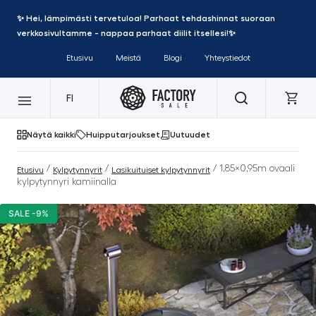
✨ Hei, lämpimästi tervetuloa! Parhaat tehdashinnat suoraan
verkkosivultamme - nappaa parhaat diilit itsellesi!✨
Etusivu
Meistä
Blogi
Yhteystiedot
FI
Näytä kaikki
Huipputarjoukset
Uutuudet
/
/
/ 1,85×0,95m ovaali
Etusivu
Kylpytynnyrit
Lasikuituiset kylpytynnyrit
kylpytynnyri kamiinalla
SALE -9%