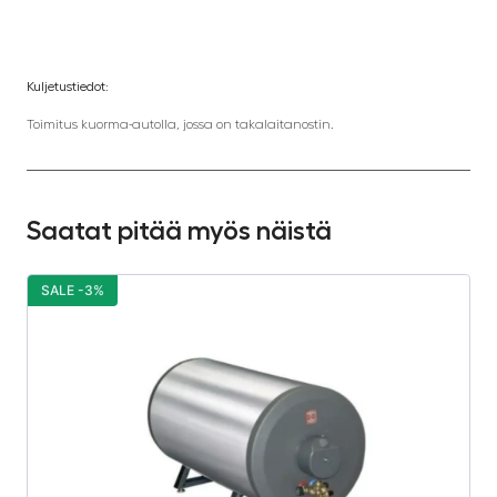
Kuljetustiedot:
Toimitus kuorma-autolla, jossa on takalaitanostin.
Saatat pitää myös näistä
SALE -3%
S