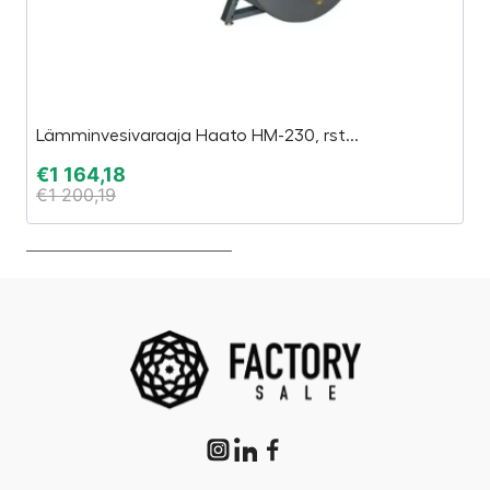
Lämminvesivaraaja Haato HM-230, rst...
Sa
€
1 164,18
€
€
1 200,19
€