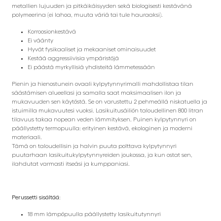
metallien lujuuden ja pitkäikäisyyden sekä biologisesti kestävänä
polymeerina (ei lahoa, muuta väriä tai tule hauraaksi).
Korroosionkestävä
Ei väänty
Hyvät fysikaaliset ja mekaaniset ominaisuudet
Kestää aggressiivisia ympäristöjä
Ei päästä myrkyllisiä yhdisteitä lämmetessään
Pienin ja hienostunein ovaali kylpytynnyrimalli mahdollistaa tilan
säästämisen alueellasi ja samalla saat maksimaalisen ilon ja
mukavuuden sen käytöstä. Se on varustettu 2 pehmeällä niskatuella ja
istuimilla mukavuutesi vuoksi. Lasikuitusäiliön taloudellinen 800 litran
tilavuus takaa nopean veden lämmityksen. Puinen kylpytynnyri on
päällystetty termopuulla: erityinen kestävä, ekologinen ja moderni
materiaali.
Tämä on taloudellisin ja halvin puuta polttava kylpytynnyri
puutarhaan lasikuitukylpytynnyreiden joukossa, ja kun ostat sen,
ilahdutat varmasti itseäsi ja kumppaniasi.
Perussetti sisältää:
18 mm lämpöpuulla päällystetty lasikuitutynnyri