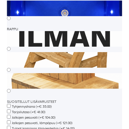
RAPPU
SUOSITELLUT LISÄVARUSTEET
Tyhjennyshana (+€ 35.00)
Tarjoilutaso (+€ 41.00)
Jalkojen pesuvati (+€ 104.00)
Jalkojen pesuvati, lämpöpuu (+€ 121.00)
Tulpat kamiinan läpivienteihin (+€ 14.00)