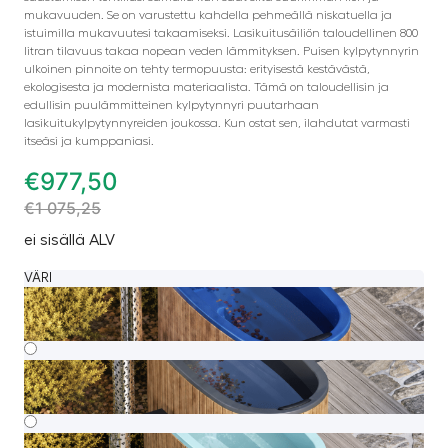
mukavuuden. Se on varustettu kahdella pehmeällä niskatuella ja
istuimilla mukavuutesi takaamiseksi. Lasikuitusäiliön taloudellinen 800
litran tilavuus takaa nopean veden lämmityksen. Puisen kylpytynnyrin
ulkoinen pinnoite on tehty termopuusta: erityisestä kestävästä,
ekologisesta ja modernista materiaalista. Tämä on taloudellisin ja
edullisin puulämmitteinen kylpytynnyri puutarhaan
lasikuitukylpytynnyreiden joukossa. Kun ostat sen, ilahdutat varmasti
itseäsi ja kumppaniasi.
€
977,50
€
1 075,25
ei sisällä ALV
VÄRI