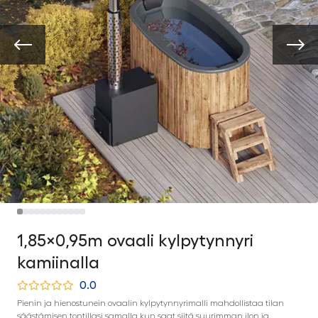
1,85×0,95m ovaali kylpytynnyri
kamiinalla
0.0
Pienin ja hienostunein ovaalin kylpytynnyrimalli mahdollistaa tilan
säästämisen tontillasi samalla kun saat siitä suurimman ilon ja