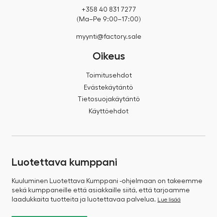
+358 40 831 7277
(Ma–Pe 9:00–17:00)
myynti@factory.sale
Oikeus
Toimitusehdot
Evästekäytäntö
Tietosuojakäytäntö
Käyttöehdot
Luotettava kumppani
Kuuluminen Luotettava Kumppani -ohjelmaan on takeemme
sekä kumppaneille että asiakkaille siitä, että tarjoamme
laadukkaita tuotteita ja luotettavaa palvelua.
Lue lisää