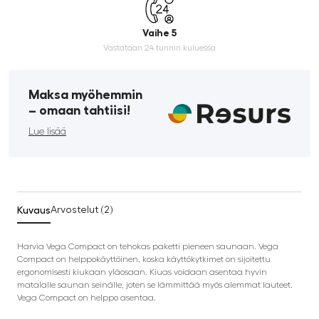
Vaihe 5
Vastataan 24 tunnin kuluessa
Maksa myöhemmin
­– omaan tahtiisi!
Lue lisää
Kuvaus
Arvostelut (2)
Harvia Vega Compact on tehokas paketti pieneen saunaan. Vega
Compact on helppokäyttöinen, koska käyttökytkimet on sijoitettu
ergonomisesti kiukaan yläosaan. Kiuas voidaan asentaa hyvin
matalalle saunan seinälle, joten se lämmittää myös alemmat lauteet.
Vega Compact on helppo asentaa.