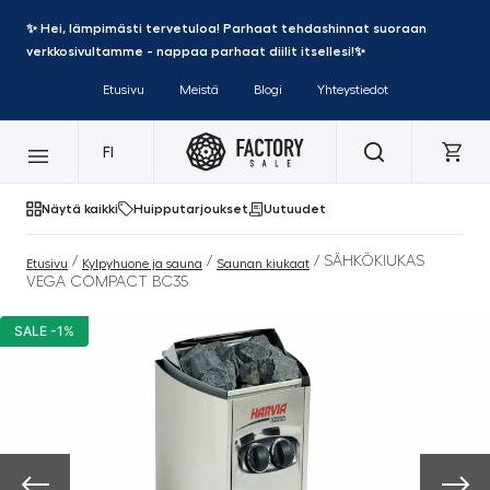
✨ Hei, lämpimästi tervetuloa! Parhaat tehdashinnat suoraan
verkkosivultamme - nappaa parhaat diilit itsellesi!✨
Etusivu
Meistä
Blogi
Yhteystiedot
FI
Näytä kaikki
Huipputarjoukset
Uutuudet
/
/
/ SÄHKÖKIUKAS
Etusivu
Kylpyhuone ja sauna
Saunan kiukaat
VEGA COMPACT BC35
SALE -1%