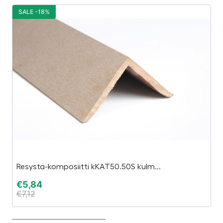
SALE -18%
S
Resysta-komposiitti kKAT50.50S kulm...
Ka
€
5,84
€
€
7,12
€