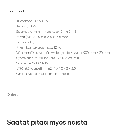
Tuotetiedot
:
Tuotekoodi: 8260835
Teho: 3,5 kW
Saunatila min – max koko: 2 – 4,5 m3
Mitat (KxLxS: 505 x 280 x 295 mm
Paino: 7 kg
Kiven kantavuus max: 12 kg
Vähimmäisturvaetäisyydet (katto / sivut): 900 mm / 20 mm
Syöttöjännite, vaihe : 400 V 2N / 230 V 1N
Sulake: A 2×10 / 1×16
Liitäntäkaapeli, mm2: 4 x 1,5 / 3 x 2,5
Ohjausyksikkö: Sisäänrakennettu
Ohjeet
Saatat pitää myös näistä