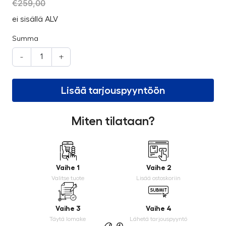
€
259,00
ei sisällä ALV
Summa
-
+
Lisää tarjouspyyntöön
Miten tilataan?
Vaihe 1
Vaihe 2
Valitse tuote
Lisää ostoskoriin
Vaihe 3
Vaihe 4
Täytä lomake
Lähetä tarjouspyyntö