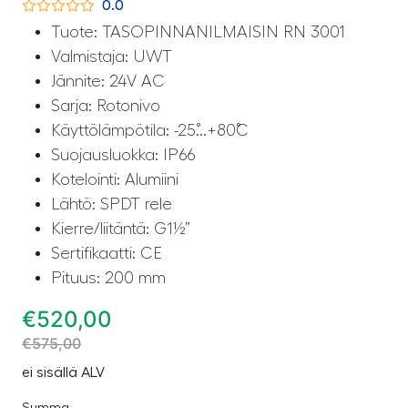
0.0
Tuote: TASOPINNANILMAISIN RN 3001
Valmistaja: UWT
Jännite: 24V AC
Sarja: Rotonivo
Käyttölämpötila: -25˚...+80˚C
Suojausluokka: IP66
Kotelointi: Alumiini
Lähtö: SPDT rele
Kierre/liitäntä: G1½”
Sertifikaatti: CE
Pituus: 200 mm
€
520,00
€
575,00
ei sisällä ALV
Summa