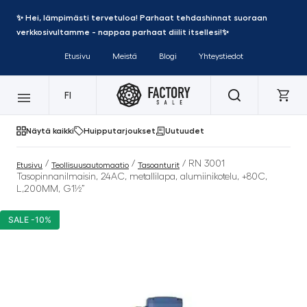
✨ Hei, lämpimästi tervetuloa! Parhaat tehdashinnat suoraan
verkkosivultamme - nappaa parhaat diilit itsellesi!✨
Etusivu
Meistä
Blogi
Yhteystiedot
FI
Näytä kaikki
Huipputarjoukset
Uutuudet
/
/
/ RN 3001
Etusivu
Teollisuusautomaatio
Tasoanturit
Tasopinnanilmaisin, 24AC, metallilapa, alumiinikotelu, +80C,
L,200MM, G1½”
SALE -10%