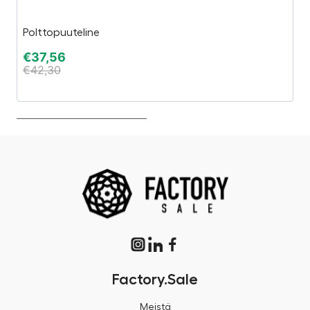
Polttopuuteline
“T
€
37,56
€
€
42,30
€
Factory.Sale
Meistä