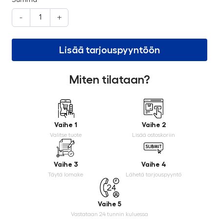
-
+
Lisää tarjouspyyntöön
Miten tilataan?
Vaihe 1
Vaihe 2
Valitse tuote
Lisää ostoskoriin
Vaihe 3
Vaihe 4
Täytä lomake
Lähetä tarjouspyyntö
Vaihe 5
Vastataan 24 tunnin kuluessa