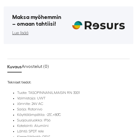
Maksa myöhemmin
­– omaan tahtiisi!
Lue lisää
Kuvaus
Arvostelut (0)
Tekniset tiedot:
Tuote: TASOPINNANILMAISIN RN 3001
Valmistaja: UWT
Jännite: 24V AC
Sarja: Rotonivo
Käyttölämpötila: -25˚…+80˚C
Suojausluokka: IP66
Kotelointi: Alumiini
Lähtö: SPDT rele
Kierre/liitäntä: G1½”