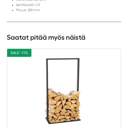
Sertifikaatti: CE
Pituus: 200 mm
Saatat pitää myös näistä
SALE -11%
S