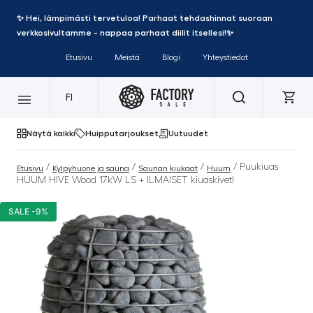
✨ Hei, lämpimästi tervetuloa! Parhaat tehdashinnat suoraan
verkkosivultamme - nappaa parhaat diilit itsellesi!✨
Etusivu
Meistä
Blogi
Yhteystiedot
FI
Näytä kaikki
Huipputarjoukset
Uutuudet
/
/
/
/ Puukiuas
Etusivu
Kylpyhuone ja sauna
Saunan kiukaat
Huum
HUUM HIVE Wood 17kW LS + ILMAISET kiuaskivet!
SALE -9%