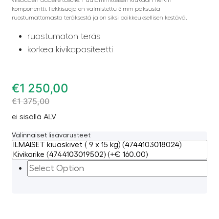
komponentti, liekkisuoja on valmistettu 5 mm paksusta
ruostumattomasta teräksestä ja on siksi poikkeuksellisen kestävä.
ruostumaton teräs
korkea kivikapasiteetti
€
1 250,00
€
1 375,00
ei sisällä ALV
Valinnaiset lisävarusteet