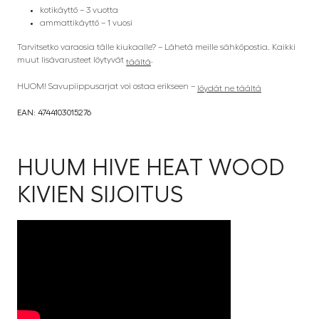
kotikäyttö – 3 vuotta
ammattikäyttö – 1 vuosi
Tarvitsetko varaosia tälle kiukaalle? – Lähetä meille sähköpostia. Kaikki
muut lisävarusteet löytyvät
.
täältä
HUOM! Savupiippusarjat voi ostaa erikseen –
löydät ne täältä
EAN: 4744103015276
HUUM HIVE HEAT WOOD
KIVIEN SIJOITUS