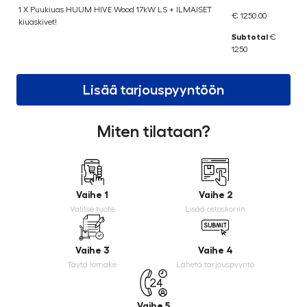
1 X Puukiuas HUUM HIVE Wood 17kW LS + ILMAISET
€ 1250.00
kiuaskivet!
Subtotal
€
1250
Lisää tarjouspyyntöön
Miten tilataan?
Vaihe 1
Vaihe 2
Valitse tuote
Lisää ostoskoriin
Vaihe 3
Vaihe 4
Täytä lomake
Lähetä tarjouspyyntö
Vaihe 5