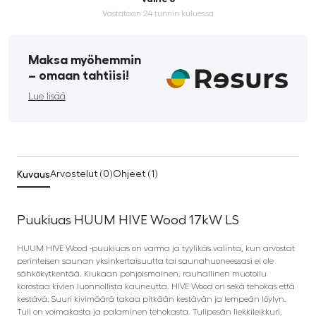
Vastataan 24 tunnin kuluessa
Maksa myöhemmin
­– omaan tahtiisi!
Lue lisää
Kuvaus
Arvostelut (0)
Ohjeet (1)
Puukiuas HUUM HIVE Wood 17kW LS
HUUM HIVE Wood -puukiuas on varma ja tyylikäs valinta, kun arvostat
perinteisen saunan yksinkertaisuutta tai saunahuoneessasi ei ole
sähkökytkentää. Kiukaan pohjoismainen, rauhallinen muotoilu
korostaa kivien luonnollista kauneutta. HIVE Wood on sekä tehokas että
kestävä. Suuri kivimäärä takaa pitkään kestävän ja lempeän löylyn.
Tuli on voimakasta ja palaminen tehokasta. Tulipesän liekkileikkuri,