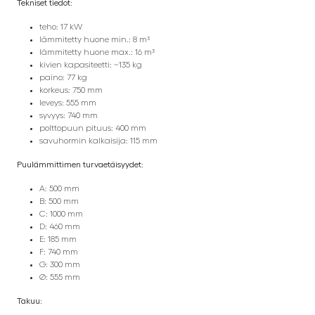
Tekniset tiedot:
teho: 17 kW
lämmitetty huone min.: 8 m³
lämmitetty huone max.: 16 m³
kivien kapasiteetti: ~135 kg
paino: 77 kg
korkeus: 750 mm
leveys: 555 mm
syvyys: 740 mm
polttopuun pituus: 400 mm
savuhormin kalkaisija: 115 mm
Puulämmittimen turvaetäisyydet:
A: 500 mm
B: 500 mm
C: 1000 mm
D: 460 mm
E: 185 mm
F: 740 mm
G: 300 mm
Ø: 555 mm
Takuu: