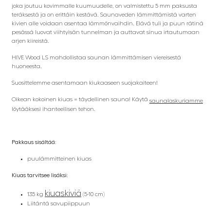
joka joutuu kovimmalle kuumuudelle, on valmistettu 5 mm paksusta
teräksestä ja on erittäin kestävä. Saunaveden lämmittämistä varten
kivien alle voidaan asentaa lämmönvaihdin. Elävä tuli ja puun rätinä
pesässä luovat viihtyisän tunnelman ja auttavat sinua irtautumaan
arjen kiireistä.
HIVE Wood LS mahdollistaa saunan lämmittämisen viereisestä
huoneesta.
Suosittelemme asentamaan kiukaaseen suojakaiteen!
Oikean kokoinen kiuas = täydellinen sauna! Käytä
saunalaskuriamme
löytääksesi ihanteellisen tehon.
Pakkaus sisältää:
puulämmitteinen kiuas
Kiuas tarvitsee lisäksi:
kiuaskiviä
135 kg
(5-10 cm)
Liitäntä savupiippuun