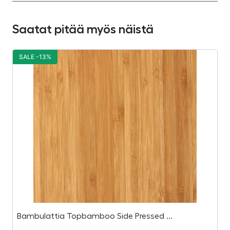
Saatat pitää myös näistä
SALE -13%
S
Bambulattia Topbamboo Side Pressed ...
P