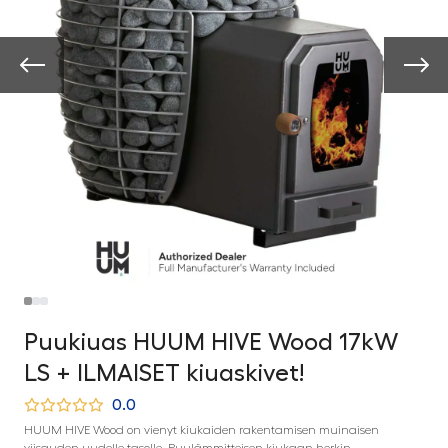
Puukiuas HUUM HIVE Wood 17kW
LS + ILMAISET kiuaskivet!
0.0
HUUM HIVE Wood on vienyt kiukaiden rakentamisen muinaisen
viisauden uudelle tasolle. Puulämmitteisen kiukaan herkin