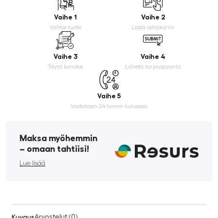
Vaihe 1
Vaihe 2
Valitse tuote
Lisää ostoskoriin
Vaihe 3
Vaihe 4
Täytä lomake
Lähetä tarjouspyyntö
Vaihe 5
Vastataan 24 tunnin kuluessa
Maksa myöhemmin
­– omaan tahtiisi!
Lue lisää
Kuvaus
Arvostelut (0)