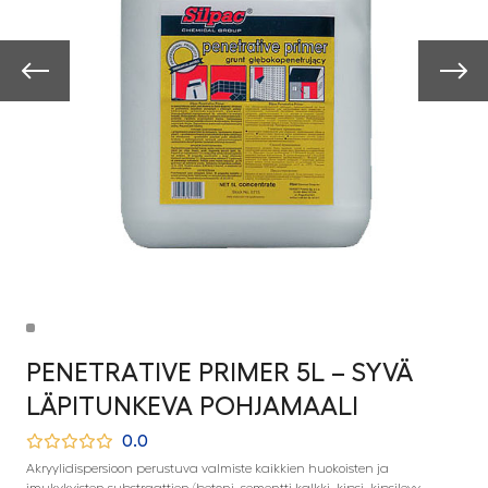
PENETRATIVE PRIMER 5L – SYVÄ
LÄPITUNKEVA POHJAMAALI
0.0
Akryylidispersioon perustuva valmiste kaikkien huokoisten ja
imukykyisten substraattien (betoni, sementti-kalkki, kipsi, kipsilevy,