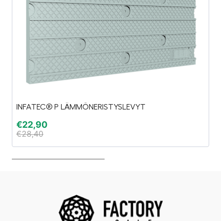
INFATEC® P LÄMMÖNERISTYSLEVYT
F
€
22,90
€
€
28,40
€