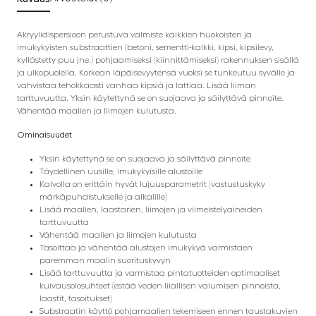
Akryylidispersioon perustuva valmiste kaikkien huokoisten ja
imukykyisten substraattien (betoni, sementti-kalkki, kipsi, kipsilevy,
kyllästetty puu jne.) pohjaamiseksi (kiinnittämiseksi) rakennuksen sisällä
ja ulkopuolella. Korkean läpäisevyytensä vuoksi se tunkeutuu syvälle ja
vahvistaa tehokkaasti vanhaa kipsiä ja lattiaa. Lisää liiman
tarttuvuutta. Yksin käytettynä se on suojaava ja säilyttävä pinnoite.
Vähentää maalien ja liimojen kulutusta.
Ominaisuudet
Yksin käytettynä se on suojaava ja säilyttävä pinnoite
Täydellinen uusille, imukykyisille alustoille
Kalvolla on erittäin hyvät lujuusparametrit (vastustuskyky
märkäpuhdistukselle ja alkalille)
Lisää maalien, laastarien, liimojen ja viimeistelyaineiden
tarttuvuutta
Vähentää maalien ja liimojen kulutusta
Tasoittaa ja vähentää alustojen imukykyä varmistaen
paremman maalin suorituskyvyn
Lisää tarttuvuutta ja varmistaa pintatuotteiden optimaaliset
kuivausolosuhteet (estää veden liiallisen valumisen pinnoista,
laastit, tasoitukset)
Substraatin käyttö pohjamaalien tekemiseen ennen taustakuvien