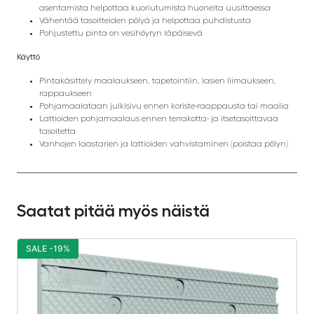
asentamista helpottaa kuoriutumista huoneita uusittaessa
Vähentää tasoitteiden pölyä ja helpottaa puhdistusta
Pohjustettu pinta on vesihöyryn läpäisevä
Käyttö
Pintakäsittely maalaukseen, tapetointiin, lasien liimaukseen,
rappaukseen
Pohjamaalataan julkisivu ennen koriste-raappausta tai maalia
Lattioiden pohjamaalaus ennen terrakotta- ja itsetasoittavaa
tasoitetta
Vanhojen laastarien ja lattioiden vahvistaminen (poistaa pölyn)
Saatat pitää myös näistä
SALE -19%
S