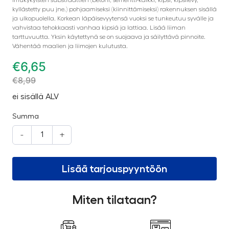
kyllästetty puu jne.) pohjaamiseksi (kiinnittämiseksi) rakennuksen sisällä
ja ulkopuolella. Korkean läpäisevyytensä vuoksi se tunkeutuu syvälle ja
vahvistaa tehokkaasti vanhaa kipsiä ja lattiaa. Lisää liiman
tarttuvuutta. Yksin käytettynä se on suojaava ja säilyttävä pinnoite.
Vähentää maalien ja liimojen kulutusta.
€
6,65
€
8,99
ei sisällä ALV
Summa
-
+
Lisää tarjouspyyntöön
Miten tilataan?