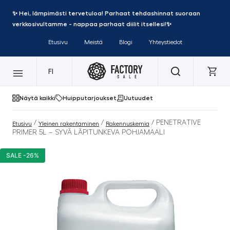
✨ Hei, lämpimästi tervetuloa! Parhaat tehdashinnat suoraan
verkkosivultamme - nappaa parhaat diilit itsellesi!✨
Etusivu
Meistä
Blogi
Yhteystiedot
FI
Näytä kaikki
Huipputarjoukset
Uutuudet
/
/
/ PENETRATIVE
Etusivu
Yleinen rakentaminen
Rakennuskemia
PRIMER 5L – SYVÄ LÄPITUNKEVA POHJAMAALI
SALE -26%