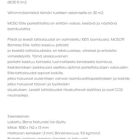
68.00 €/m2.
Vähimmäismäärä tämän tuotteen ostamiselle on 30 m2.
MOSO Elite parkettilattia on erittäin vakaa, kestävä ja näyttävä
bambulattia.
Pitkät ja leveät lattialaudat on valmistettu 100% bambusta. MOSO®
Bamboo Elite -lattia koostuu pitkistä
ja leveistä lattialaudoista, eri tekstuureissa, väreissä ja erilaisilla
viimeistelyillä. Tämä yksisauvainen
parketti koostuu kolmesta luonnollisesta kerroksesta bambua.
Keskikerroksen poikkisuora asettelu optimoi parkettilautojen vakauden.
Elite-lattialaudat sopivat kaikille,
jotka haluavat autenttisen vahvan bambulattiapäällysteen ja kaikille,
jotka haluavat tilavan ja tyylikkään
sisustuksen. Leveät lattialaudat rikastuttavat sisätilaa ja ovat CO2-
neutraaleja.
3-kerroksinen
Lakattu (Bona Naturale) tai öljytty
Mitat: 1830 x 142 x 13 mm
Hiottavan kerroksen (3 mm) Brinell-kovuus: 9,5 kg/mm2
Parketti voidaan asentaa liimaten ja kelluvasti