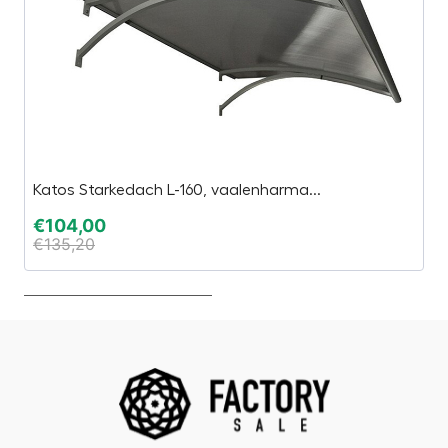
Katos Starkedach L-160, vaalenharma...
H
€
104,00
€
€
135,20
€