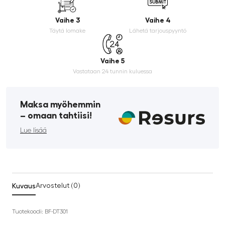
Vaihe 3
Vaihe 4
Täytä lomake
Lähetä tarjouspyyntö
Vaihe 5
Vastataan 24 tunnin kuluessa
Maksa myöhemmin
­– omaan tahtiisi!
Lue lisää
Kuvaus
Arvostelut (0)
Tuotekoodi: BF-DT301