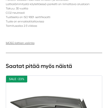
Lattialämmitystä käytettäessä parketti on liimattava alustaan
Takuu: 30 vuotta
CO2 neutraali
Tuotteella on ISO 9001 -sertifikaatti
Tuote on ennakkotilattavissa
Toimitusaika 2-3 viikkoa
MOSO lattian valinta
Saatat pitää myös näistä
SALE -23%
S