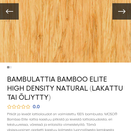
BAMBULATTIA BAMBOO ELITE
HIGH DENSITY NATURAL (LAKATTU
TAI ÖLJYTTY)
0.0
Pitkät ja leveät lattialaudat on valmistettu 100% bambusta. MOSO®
Bamboo Elite -lattia koostuu pitkistä ja leveistä lattialaudoista, eri
tekstuureissa, väreissä ja erilaisilla viimeistelyillä. Tämä
yksisauvainen parketti koostuu kolmesta luonnollisesta kerroksesta