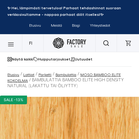
✨ Hei, lämpimästi tervetuloa! Parhaat tehdashinnat suoraan
verkkosivultamme - nappaa parhaat diilit itsellesi!✨
Etusivu
Meistä
Blogi
Yhteystiedot
FI
Näytä kaikki
Huipputarjoukset
Uutuudet
/
/
/
/
Etusivu
Lattiat
Parketti
Bambulattia
MOSO BAMBOO ELITE
/ BAMBULATTIA BAMBOO ELITE HIGH DENSITY
KOKOELMA
NATURAL (LAKATTU TAI ÖLJYTTY)
SALE -13%