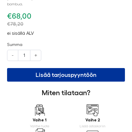
bambua.
€
68,00
€
78,20
ei sisällä ALV
Summa
-
+
Lisää tarjouspyyntöön
Miten tilataan?
Vaihe 1
Vaihe 2
Valitse tuote
Lisää ostoskoriin