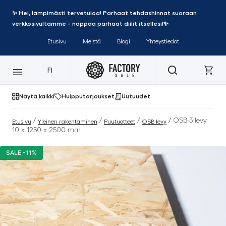
✨ Hei, lämpimästi tervetuloa! Parhaat tehdashinnat suoraan
verkkosivultamme - nappaa parhaat diilit itsellesi!✨
Etusivu
Meistä
Blogi
Yhteystiedot
FI
Näytä kaikki
Huipputarjoukset
Uutuudet
/
/
/
/ OSB-3 levy
Etusivu
Yleinen rakentaminen
Puutuotteet
OSB levy
10 x 1250 x 2500 mm
SALE -11%