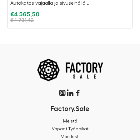
Autokatos vajaalla ja sivuseinällä ...
Sa
€
4 565,50
€
€
4 731,42
€
Factory.Sale
Meistä
Vapaat Työpaikat
Manifesti