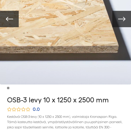
OSB-3 levy 10 x 1250 x 2500 mm
0.0
Kestävä OSB-3-levy (10 x 1250 x 2500 mm), valmistaja Kronospan Riga.
Tämä kosteutta kestävä, ympäristöystävällinen puupohjainen paneeli,
joka sopii täydellisesti seinille, lattioille ja katoille, täyttää EN 300 -