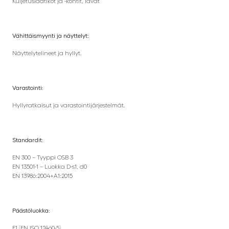
Kuljetuslaatikot ja -kontit, lavat
Vähittäismyynti ja näyttelyt:
Näyttelytelineet ja hyllyt.
Varastointi:
Hyllyratkaisut ja varastointijärjestelmät.
Standardit:
EN 300 – Tyyppi OSB 3
EN 13501-1 – Luokka D-s1, d0
EN 13986:2004+A1:2015
Päästöluokka:
E1 (EN ISO 12460-5)