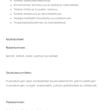
Korkea kosteudenkestävyys
Erinomainen kantavuus ja jäykkyys rakenteissa
Tarkat mitat ja muodon vakaus
Korkea elastisuus ja iskunkestävyys
Helppo käsitellä tavallisilla puutyökaluilla
Ympäristöystävällinen ja kierrätettävä
Käyttökohteet
Rakentaminen:
Seinät, lattiat, katot, portaat ja kaiteet.
Sisustussuunnittelu:
Huonekalujen osat, koristeelliset sisustuselementit, pehmustettujen
huonekalujen rungot, ovipaneelit, julkisivupäällysteet ja väliseinät.
Pakkaaminen: