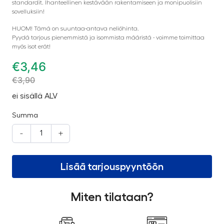
standardit. Ihanteellinen kestävään rakentamiseen ja monipuolisiin
sovelluksiin!
HUOM! Tämä on suuntaa-antava neliöhinta.
Pyydä tarjous pienemmistä ja isommista määristä - voimme toimittaa
myös isot erät!
€
3,46
€
3,90
ei sisällä ALV
Summa
-
+
Lisää tarjouspyyntöön
Miten tilataan?