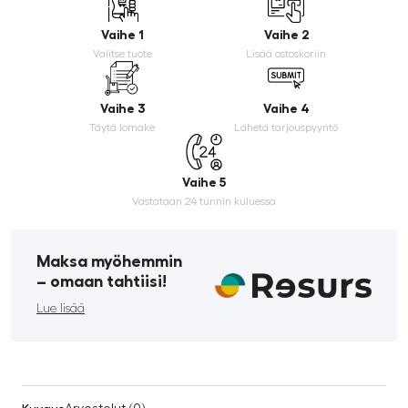
Vaihe 1
Vaihe 2
Valitse tuote
Lisää ostoskoriin
Vaihe 3
Vaihe 4
Täytä lomake
Lähetä tarjouspyyntö
Vaihe 5
Vastataan 24 tunnin kuluessa
Maksa myöhemmin
­– omaan tahtiisi!
Lue lisää