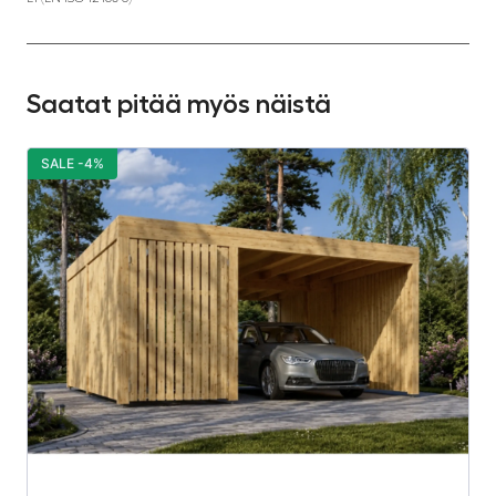
Saatat pitää myös näistä
SALE -4%
S