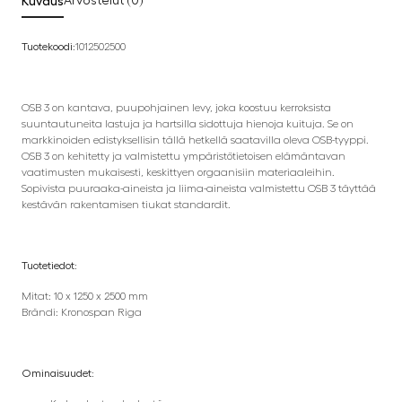
Kuvaus
Arvostelut (0)
Tuotekoodi:
1012502500
OSB 3 on kantava, puupohjainen levy, joka koostuu kerroksista
suuntautuneita lastuja ja hartsilla sidottuja hienoja kuituja. Se on
markkinoiden edistyksellisin tällä hetkellä saatavilla oleva OSB-tyyppi.
OSB 3 on kehitetty ja valmistettu ympäristötietoisen elämäntavan
vaatimusten mukaisesti, keskittyen orgaanisiin materiaaleihin.
Sopivista puuraaka-aineista ja liima-aineista valmistettu OSB 3 täyttää
kestävän rakentamisen tiukat standardit.
Tuotetiedot:
Mitat: 10 x 1250 x 2500 mm
Brändi: Kronospan Riga
Ominaisuudet: