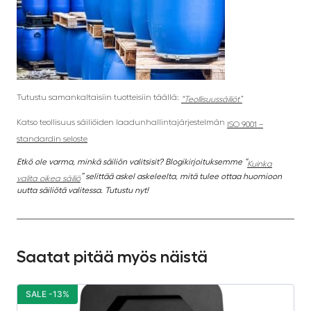
Tutustu samankaltaisiin tuotteisiin täällä:
“Teollisuussäiliöt”
Katso teollisuus säiliöiden laadunhallintajärjestelmän
ISO 9001 –
standardin seloste
Etkö ole varma, minkä säiliön valitsisit? Blogikirjoituksemme “
Kuinka
” selittää askel askeleelta, mitä tulee ottaa huomioon
valita oikea säiliö
uutta säiliötä valitessa. Tutustu nyt!
Saatat pitää myös näistä
SALE -13%
S