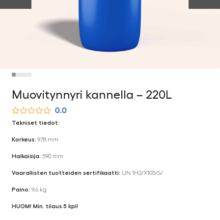
Muovitynnyri kannella – 220L
0.0
Tekniset tiedot:
Korkeus:
978 mm
Halkaisija:
590 mm
Vaarallisten tuotteiden sertifikaatti:
UN 1H2/X105/S/
Paino:
9,6 kg
HUOM! Min. tilaus 5 kpl!