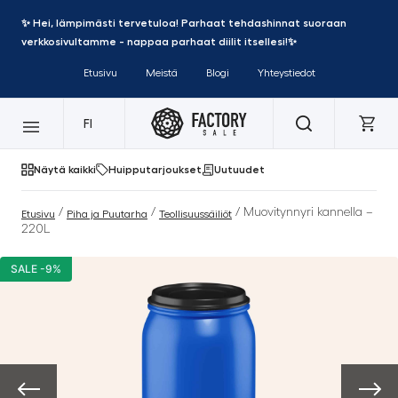
✨ Hei, lämpimästi tervetuloa! Parhaat tehdashinnat suoraan
verkkosivultamme - nappaa parhaat diilit itsellesi!✨
Etusivu
Meistä
Blogi
Yhteystiedot
FI
Näytä kaikki
Huipputarjoukset
Uutuudet
/
/
/ Muovitynnyri kannella –
Etusivu
Piha ja Puutarha
Teollisuussäiliöt
220L
SALE -9%