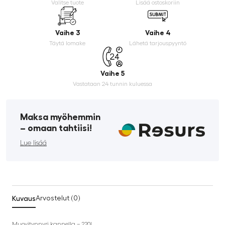
Valitse tuote
Lisää ostoskoriin
Vaihe 3
Vaihe 4
Täytä lomake
Lähetä tarjouspyyntö
Vaihe 5
Vastataan 24 tunnin kuluessa
Maksa myöhemmin
­– omaan tahtiisi!
Lue lisää
Kuvaus
Arvostelut (0)
Muovitynnyri kannella – 220L