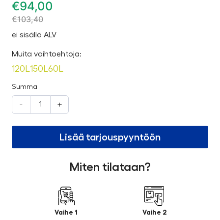
€
94,00
€
103,40
ei sisällä ALV
Muita vaihtoehtoja:
120L
150L
60L
Summa
-
+
Lisää tarjouspyyntöön
Miten tilataan?
Vaihe 1
Vaihe 2