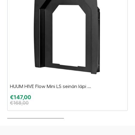
HUUM HIVE Flow Mini LS seinän läpi ...
H
€
147,00
€
€
168,00
€