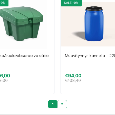
-9%
SALE -9%
ka/suola/absorboiva säiliö
Muovitynnyri kannella – 22
6,00
€
94,00
8,00
€
103,40
1
2