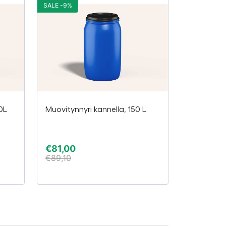
SALE -9%
0L
Muovitynnyri kannella, 150 L
€
81,00
€
89,10