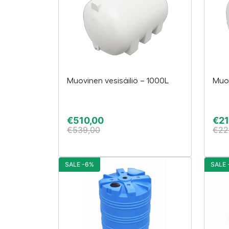
Muovinen vesisäiliö – 1000L
Muov
€
510,00
€
21
€
539,00
€
22
SALE -6%
SALE 