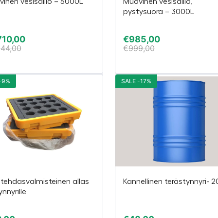
inen vesisäiliö – 5000L
Muovinen vesisäiliö,
pystysuora – 3000L
710,00
€
985,00
844,00
€
999,00
-9%
SALE -17%
 tehdasvalmisteinen allas
Kannellinen terästynnyri- 
ynnyrille