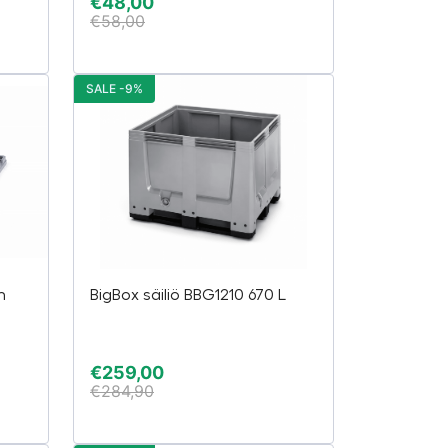
€
48,00
€
58,00
SALE -9%
m
BigBox säiliö BBG1210 670 L
€
259,00
€
284,90