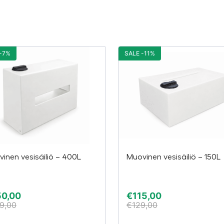
-7%
SALE -11%
inen vesisäiliö – 400L
Muovinen vesisäiliö – 150L
50,00
€
115,00
9,00
€
129,00