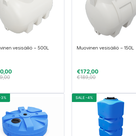
inen vesisäiliö – 500L
Muovinen vesisäiliö – 150L
0,00
€
172,00
9,00
€
189,00
-3%
SALE -4%