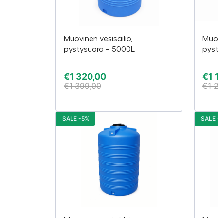
Muovinen vesisäiliö,
Muov
pystysuora – 5000L
pys
€
1 320,00
€
1 
€
1 399,00
€
1 
SALE -5%
SALE 