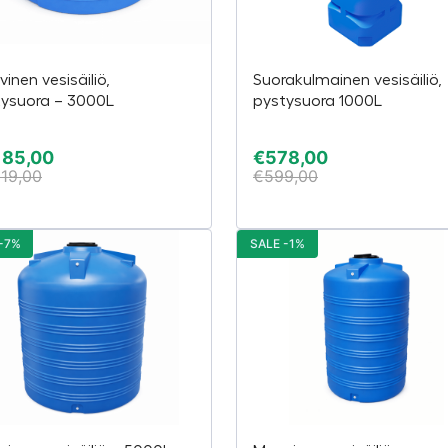
inen vesisäiliö,
Suorakulmainen vesisäiliö,
tysuora – 3000L
pystysuora 1000L
185,00
€
578,00
219,00
€
599,00
-7%
SALE -1%