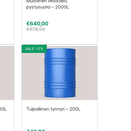
Muovinen vesisäiliö,
pystysuora – 2000L
€
640,00
€
678,00
SALE -17%
200L
Tulpallinen tynnyri – 200L