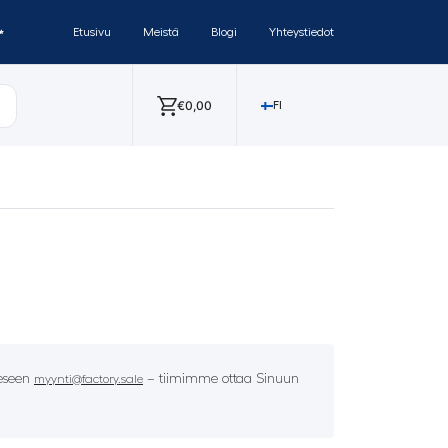
✨
Etusivu
Meistä
Blogi
Yhteystiedot
€
0,00
FI
eeseen
– tiimimme ottaa Sinuun
myynti@factory.sale