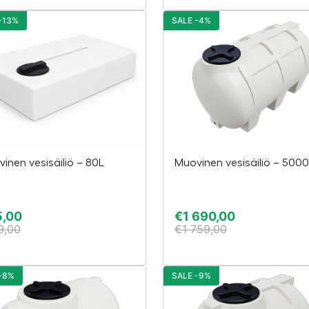
-13%
SALE -4%
inen vesisäiliö – 80L
Muovinen vesisäiliö – 500
5,00
€
1 690,00
9,00
€
1 759,00
-8%
SALE -9%