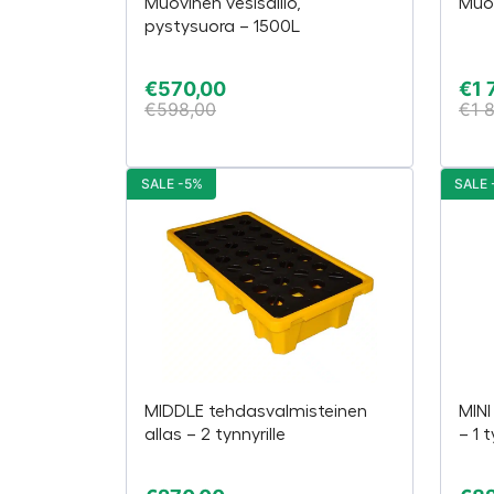
Muovinen vesisäiliö,
Muov
pystysuora – 1500L
€
570,00
€
1 
€
598,00
€
1 
SALE -5%
SALE 
MIDDLE tehdasvalmisteinen
MINI
allas – 2 tynnyrille
– 1 t