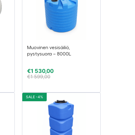
Muovinen vesisäiliö,
pystysuora – 8000L
€
1 530,00
€
1 599,00
SALE -4%