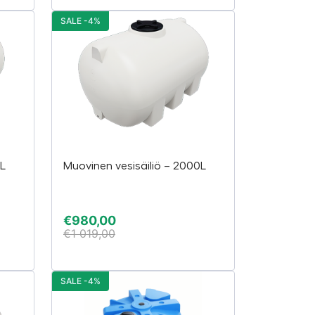
SALE -4%
0L
Muovinen vesisäiliö – 2000L
€
980,00
€
1 019,00
SALE -4%