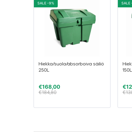
SALE -9%
SALE 
Hiekka/suola/absorboiva säiliö
Hiek
250L
150L
€
168,00
€
12
€
184,80
€
13