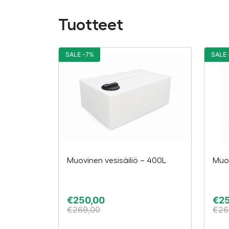
Tuotteet
SALE -7%
SALE 
Muovinen vesisäiliö – 400L
Muov
€
250,00
€
2
€
269,00
€
26