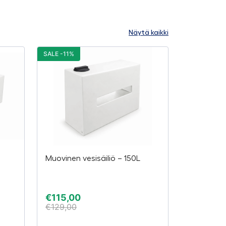
Näytä kaikki
SALE -11%
Muovinen vesisäiliö – 150L
€
115,00
€
129,00