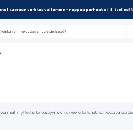
nat suoraan verkkosivultamme - nappaa parhaat diilit itsellesi!
t
– ota meihin yhteyttä tarjouspyyntölomakkeella tai lähetä sähköpostia osoitt