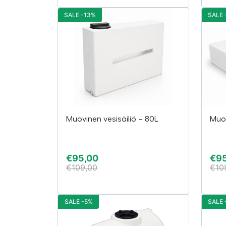
SALE -13%
SALE 
Muovinen vesisäiliö – 80L
Muov
€
95,00
€
9
€
109,00
€
10
SALE -5%
SALE 