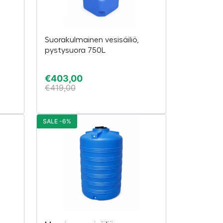
Suorakulmainen vesisäiliö,
pystysuora 750L
€
403,00
€
419,00
SALE -6%