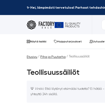
✨ Hei, lämpimästi tervetuloa! Parhaat tehdashin
Näytä kaikki
Huipputarjoukset
Uutuude
/
/ Teollisuussäiliöt
Etusivu
Piha ja Puutarha
Teollisuussäiliöt
💡
Vinkki:
Etkö löytänyt etsimääsi tuotetta? Ei hätää 
yhteyttä 24h sisällä.