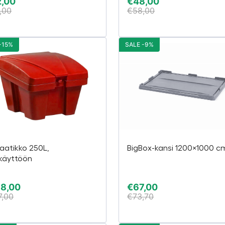
2,00
€
48,00
,00
€
58,00
-15%
SALE -9%
laatikko 250L,
BigBox-kansi 1200×1000 c
käyttöön
68,00
€
67,00
7,00
€
73,70