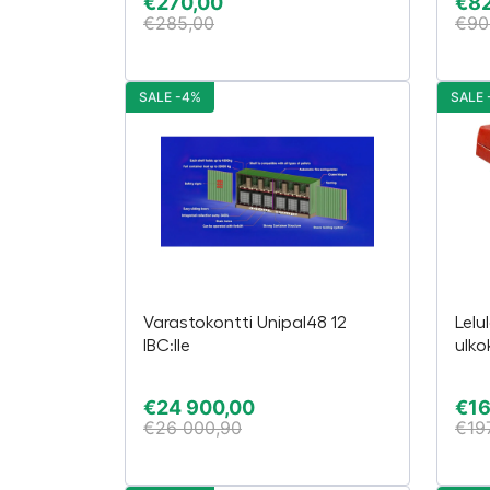
€
270,00
€
8
€
285,00
€
90
SALE -4%
SALE 
Varastokontti Unipal48 12
Lelu
IBC:lle
ulko
€
24 900,00
€
1
€
26 000,90
€
19