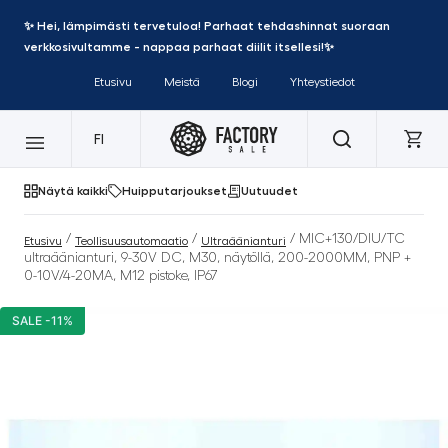
✨ Hei, lämpimästi tervetuloa! Parhaat tehdashinnat suoraan
verkkosivultamme - nappaa parhaat diilit itsellesi!✨
Etusivu
Meistä
Blogi
Yhteystiedot
FI
Näytä kaikki
Huipputarjoukset
Uutuudet
/
/
/ MIC+130/DIU/TC
Etusivu
Teollisuusautomaatio
Ultraäänianturi
ultraäänianturi, 9-30V DC, M30, näytöllä, 200-2000MM, PNP +
0-10V/4-20MA, M12 pistoke, IP67
SALE -11%