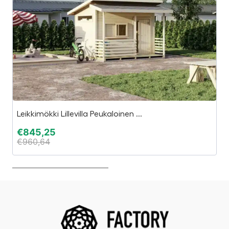
Leikkimökki Lillevilla Peukaloinen ...
T
€
845,25
€
€
960,64
€