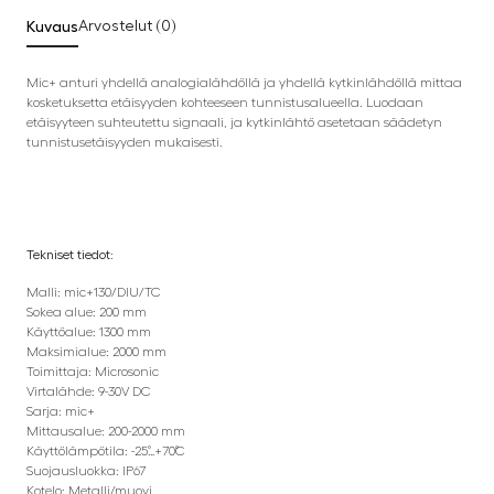
Kuvaus
Arvostelut (0)
Mic+ anturi yhdellä analogialähdöllä ja yhdellä kytkinlähdöllä mittaa
kosketuksetta etäisyyden kohteeseen tunnistusalueella. Luodaan
etäisyyteen suhteutettu signaali, ja kytkinlähtö asetetaan säädetyn
tunnistusetäisyyden mukaisesti.
Tekniset tiedot:
Malli: mic+130/DIU/TC
Sokea alue: 200 mm
Käyttöalue: 1300 mm
Maksimialue: 2000 mm
Toimittaja: Microsonic
Virtalähde: 9-30V DC
Sarja: mic+
Mittausalue: 200-2000 mm
Käyttölämpötila: -25˚…+70˚C
Suojausluokka: IP67
Kotelo: Metalli/muovi