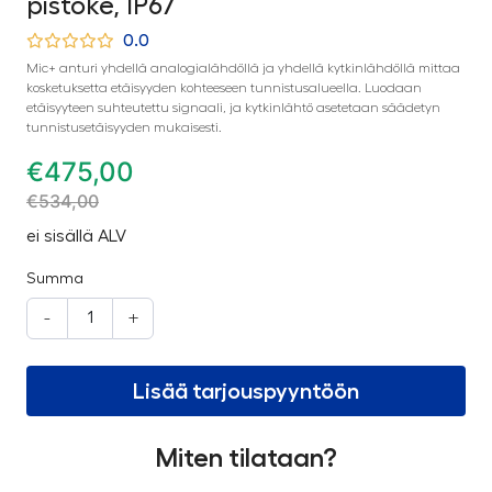
pistoke, IP67
0.0
Mic+ anturi yhdellä analogialähdöllä ja yhdellä kytkinlähdöllä mittaa
kosketuksetta etäisyyden kohteeseen tunnistusalueella. Luodaan
etäisyyteen suhteutettu signaali, ja kytkinlähtö asetetaan säädetyn
tunnistusetäisyyden mukaisesti.
€
475,00
€
534,00
ei sisällä ALV
Summa
-
+
Lisää tarjouspyyntöön
Miten tilataan?