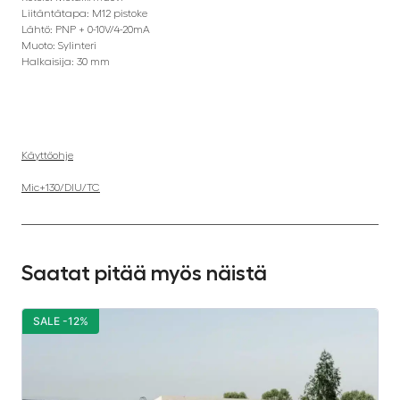
Liitäntätapa: M12 pistoke
Lähtö: PNP + 0-10V/4-20mA
Muoto: Sylinteri
Halkaisija: 30 mm
Käyttöohje
Mic+130/DIU/TC
Saatat pitää myös näistä
SALE -12%
S