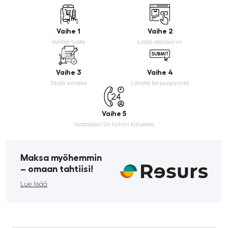
Vaihe 1
Vaihe 2
Valitse tuote
Lisää ostoskoriin
Vaihe 3
Vaihe 4
Täytä lomake
Lähetä tarjouspyyntö
Vaihe 5
Vastataan 24 tunnin kuluessa
Maksa myöhemmin
­– omaan tahtiisi!
Lue lisää