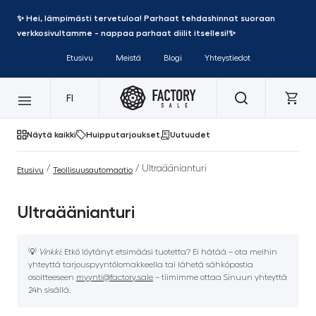
✨ Hei, lämpimästi tervetuloa! Parhaat tehdashinnat suoraan
verkkosivultamme - nappaa parhaat diilit itsellesi!✨
Etusivu
Meistä
Blogi
Yhteystiedot
FI
Näytä kaikki
Huipputarjoukset
Uutuudet
/
/ Ultraäänianturi
Etusivu
Teollisuusautomaatio
Ultraäänianturi
💡
Vinkki:
Etkö löytänyt etsimääsi tuotetta? Ei hätää – ota meihin
yhteyttä tarjouspyyntölomakkeella tai lähetä sähköpostia
osoitteeseen
myynti@factory.sale
– tiimimme ottaa Sinuun yhteyttä
24h sisällä.