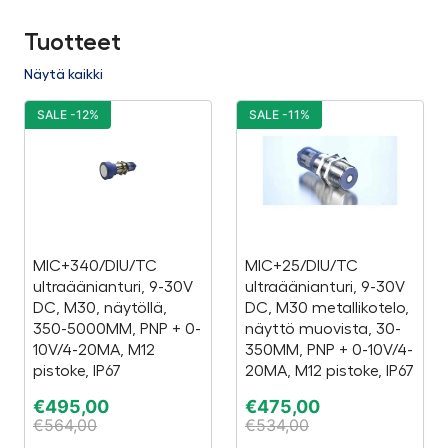
Tuotteet
Näytä kaikki
SALE -12%
SALE -11%
MIC+340/DIU/TC
MIC+25/DIU/TC
ultraäänianturi, 9-30V
ultraäänianturi, 9-30V
DC, M30, näytöllä,
DC, M30 metallikotelo,
350-5000MM, PNP + 0-
näyttö muovista, 30-
10V/4-20MA, M12
350MM, PNP + 0-10V/4-
pistoke, IP67
20MA, M12 pistoke, IP67
€
495,00
€
475,00
€
564,00
€
534,00