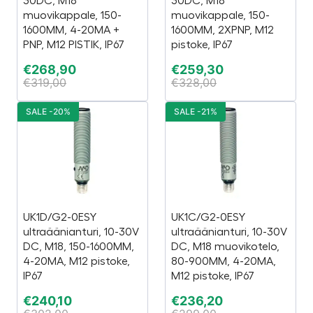
30DC, M18
30DC, M18
muovikappale, 150-
muovikappale, 150-
1600MM, 4-20MA +
1600MM, 2XPNP, M12
PNP, M12 PISTIK, IP67
pistoke, IP67
€
268,90
€
259,30
€
319,00
€
328,00
SALE -20%
SALE -21%
UK1D/G2-0ESY
UK1C/G2-0ESY
ultraäänianturi, 10-30V
ultraäänianturi, 10-30V
DC, M18, 150-1600MM,
DC, M18 muovikotelo,
4-20MA, M12 pistoke,
80-900MM, 4-20MA,
IP67
M12 pistoke, IP67
€
240,10
€
236,20