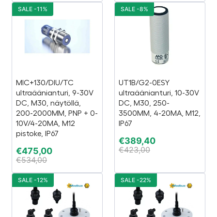
SALE -11%
SALE -8%
MIC+130/DIU/TC
UT1B/G2-0ESY
ultraäänianturi, 9-30V
ultraäänianturi, 10-30V
DC, M30, näytöllä,
DC, M30, 250-
200-2000MM, PNP + 0-
3500MM, 4-20MA, M12,
10V/4-20MA, M12
IP67
pistoke, IP67
€
389,40
€
423,00
€
475,00
€
534,00
SALE -12%
SALE -22%