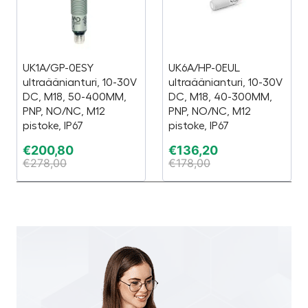
UK1A/GP-0ESY
UK6A/HP-0EUL
ultraäänianturi, 10-30V
ultraäänianturi, 10-30V
DC, M18, 50-400MM,
DC, M18, 40-300MM,
PNP, NO/NC, M12
PNP, NO/NC, M12
pistoke, IP67
pistoke, IP67
€
200,80
€
136,20
€
278,00
€
178,00