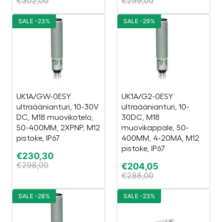
€
302,00
€
299,00
SALE -23%
SALE -29%
UK1A/GW-0ESY
UK1A/G2-0ESY
ultraäänianturi, 10-30V
ultraäänianturi, 10-
DC, M18 muovikotelo,
30DC, M18
50-400MM, 2XPNP, M12
muovikappale, 50-
pistoke, IP67
400MM, 4-20MA, M12
pistoke, IP67
€
230,30
€
298,00
€
204,05
€
288,00
SALE -28%
SALE -23%