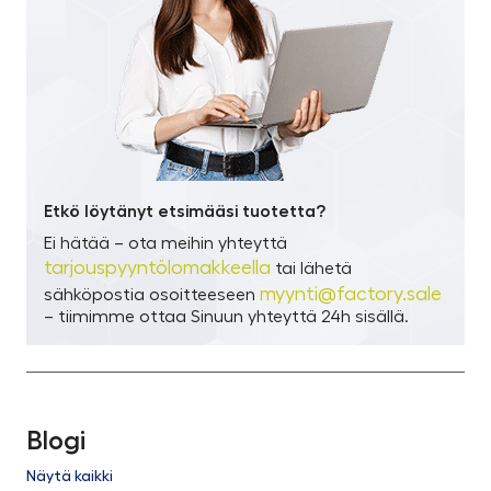
Etkö löytänyt etsimääsi tuotetta?
Ei hätää – ota meihin yhteyttä
tarjouspyyntölomakkeella
tai lähetä
myynti@factory.sale
sähköpostia osoitteeseen
– tiimimme ottaa Sinuun yhteyttä 24h sisällä.
Blogi
Näytä kaikki