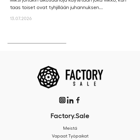
Miksi joitakin ulkosaunoja käytetään joka viikko, kun
Ka
taas toiset ovat tyhjillään juhannuksen...
u
os
13.07.2026
13
Factory.Sale
Meistä
Vapaat Työpaikat