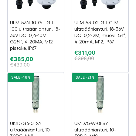
ULM-53N-10-G-I-G-L-
ULM-53-02-G-I-C-M
100 ultraäänianturi, 18-
ultraäänianturi, 18-36V
36V DC, 0,4-10M,
DC, 0,2-2M, muovi, G1“,
G2¼”, 4-20MA, M12
4-20mA, M12, IP67
pistoke, IP67
€
311,00
€
398,00
€
385,00
€
439,00
SALE -16%
SALE -21%
UK1D/G6-0ESY
UK1D/GW-0ESY
ultraäänianturi, 10-
ultraäänianturi, 10-