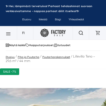
✨ Hei, lämpimästi tervetuloa! Parhaat tehdashinnat suoraan
verkkosivultamme - nappaa parhaat diilit itsellesi!✨
Etusivu
Meistä
Blogi
Yhteystiedot
FI
Näytä kaikki
Huipputarjoukset
Uutuudet
/
/
/ Lillevilla Teno –
Etusivu
Piha ja Puutarha
Puutarharakennukset
29,6 m² / 44 mm
SALE -7%