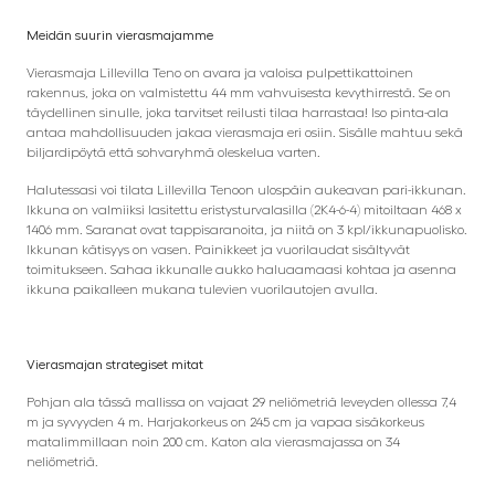
Meidän suurin vierasmajamme
Vierasmaja Lillevilla Teno on avara ja valoisa pulpettikattoinen
rakennus, joka on valmistettu 44 mm vahvuisesta kevythirrestä. Se on
täydellinen sinulle, joka tarvitset reilusti tilaa harrastaa! Iso pinta-ala
antaa mahdollisuuden jakaa vierasmaja eri osiin. Sisälle mahtuu sekä
biljardipöytä että sohvaryhmä oleskelua varten.
Halutessasi voi tilata Lillevilla Tenoon ulospäin aukeavan pari-ikkunan.
Ikkuna on valmiiksi lasitettu eristysturvalasilla (2K4-6-4) mitoiltaan 468 x
1406 mm. Saranat ovat tappisaranoita, ja niitä on 3 kpl/ikkunapuolisko.
Ikkunan kätisyys on vasen. Painikkeet ja vuorilaudat sisältyvät
toimitukseen. Sahaa ikkunalle aukko haluaamaasi kohtaa ja asenna
ikkuna paikalleen mukana tulevien vuorilautojen avulla.
Vierasmajan strategiset mitat
Pohjan ala tässä mallissa on vajaat 29 neliömetriä leveyden ollessa 7,4
m ja syvyyden 4 m. Harjakorkeus on 245 cm ja vapaa sisäkorkeus
matalimmillaan noin 200 cm. Katon ala vierasmajassa on 34
neliömetriä.