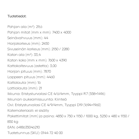
Tuotetiedot:
Pohjan ala (m²): 29,6
Pohjan mitat (mm x mm): 7400 x 4000
Seinävahvuus (mm): 44
Harjakorkeus (mm): 2450
Sivuseinän korkeus (mm): 2150 / 2280
Katon ala (m²): 33,4
Katon koko (mm x mm): 7600 x 4390
Kattokaltevuus (astetta): 3,00
Harjan pituus (mm): 7870
Lappeen pituus (mm): 4460
Kattolauta (mm): 16
Lattialauta (mm): 21
Ikkuna: Eristysturvalasi CE 4/6/4mm, Tyyppi R7 (558×1496)
Ikkunan aukeamissuunta: Kiinteä
Ovi: Eristysturvalasi CE 4/9/4mm, Tyyppi D19 (1694×1960)
Katemateriaali: ei sisälly
Pakettimitat (mm) ja paino: 4850 x 750 x 1150 / 1000 kg, 5250 x 480 x 1150 /
850 kg
EAN: 6418635046210
Tuotetunnus (SKU): 0144 72 40 00