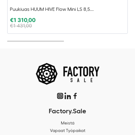
Puukiuas HUUM HIVE Flow Mini LS 8,5...
E
€
1 310,00
€
€
1 431,00
€
Factory.Sale
Meistä
Vapaat Työpaikat