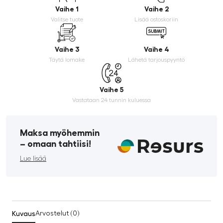
Vaihe 1
Vaihe 2
Valitse tuote
Lisää ostoskoriin
Vaihe 3
Vaihe 4
Täytä lomake
Lähetä tarjouspyyntö
Vaihe 5
Vastataan 24 tunnin kuluessa
Maksa myöhemmin
­– omaan tahtiisi!
Lue lisää
Kuvaus
Arvostelut (0)