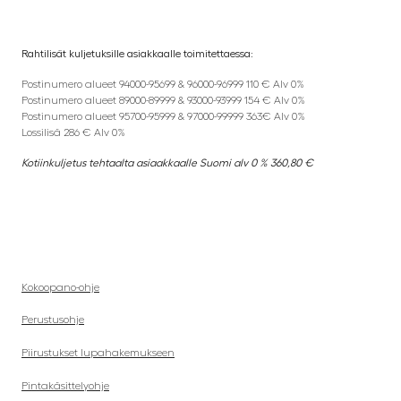
Rahtilisät kuljetuksille asiakkaalle toimitettaessa:
Postinumero alueet 94000-95699 & 96000-96999 110 € Alv 0%
Postinumero alueet 89000-89999 & 93000-93999 154 € Alv 0%
Postinumero alueet 95700-95999 & 97000-99999 363€ Alv 0%
Lossilisä 286 € Alv 0%
Kotiinkuljetus tehtaalta asiaakkaalle Suomi alv 0 % 360,80 €
Kokoopano-ohje
Perustusohje
Piirustukset lupahakemukseen
Pintakäsittelyohje