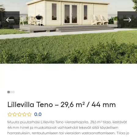
Lillevilla Teno – 29,6 m² / 44 mm
0.0
Muuta puutarhasi Lillevilla Teno -vierasmajalla. 29,6 m² tilaa, kestävät
44 mm hirret ja muokattavat vaihtoehdot tekevät siitä täydellisen
harrastuksiin, rentoutumiseen tai vieraiden vastaanottamiseen. Tilaa jo