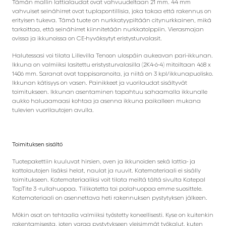
Tämän mallin lattialaudat ovat vahvuudeltaan 21 mm. 44 mm
vahvuiset seinähirret ovat tuplapontillisia, joka takaa että rakennus on
erityisen tukeva. Tämä tuote on nurkkatyypiltään citynurkkainen, mikä
tarkoittaa, että seinähirret kiinnitetään nurkkatolppiin. Vierasmajan
ovissa ja ikkunoissa on CE-hyväksytyt eristysturvalasit.
Halutessasi voi tilata Lillevilla Tenoon ulospäin aukeavan pari-ikkunan.
Ikkuna on valmiiksi lasitettu eristysturvalasilla (2K4-6-4) mitoiltaan 468 x
1406 mm. Saranat ovat tappisaranoita, ja niitä on 3 kpl/ikkunapuolisko.
Ikkunan kätisyys on vasen. Painikkeet ja vuorilaudat sisältyvät
toimitukseen. Ikkunan asentaminen tapahtuu sahaamalla ikkunalle
aukko haluaamaasi kohtaa ja asenna ikkuna paikalleen mukana
tulevien vuorilautojen avulla.
Toimituksen sisältö
Tuotepakettiin kuuluvat hirsien, oven ja ikkunoiden sekä lattia- ja
kattolautojen lisäksi helat, naulat ja ruuvit. Katemateriaali ei sisälly
toimitukseen. Katemateriaaliksi voit tilata meiltä tältä sivulta Katepal
TopTite 3 -rullahuopaa. Tiilikatetta tai palahuopaa emme suosittele.
Katemateriaali on asennettava heti rakennuksen pystytyksen jälkeen.
Mökin osat on tehtaalla valmiiksi työstetty koneellisesti. Kyse on kuitenkin
rakentamisesta, joten varaa pystytykseen yleisimmät työkalut, kuten