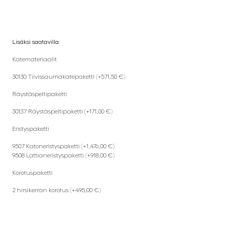
Lisäksi saatavilla:
Katemateriaalit
30130 Tiivissaumakatepaketti (+571,50 €)
Räystäspeltipaketti
30137 Räystäspeltipaketti (+171,00 €)
Eristyspaketti
9507 Katoneristyspaketti (+1,476,00 €)
9508 Lattianeristyspaketti (+918,00 €)
Korotuspaketti
2 hirsikerran korotus (+495,00 €)