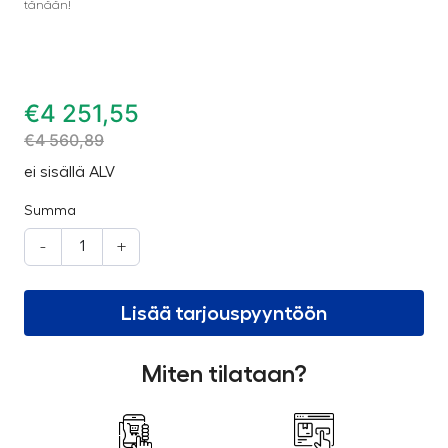
tänään!
€
4 251,55
€
4 560,89
ei sisällä ALV
Summa
-
+
Lisää tarjouspyyntöön
Miten tilataan?