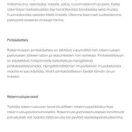
mittanauha, vesivaaka, vasara, saha, ruuvinväännin ja pora. Katso
rakentajan tarkastuslista itse hankittavista tarvikkeista sekä muista
huomioitavista asioista tästä linkistä. Olemme koonneet tuotteidemme
pystytystä koskevia vinkkejä tänne.
Pintakäsittely
Rakennuksen pintakäsittely on tehtävä viipymättä heti rakennuksen
pystytyksen jälkeen sään ja olosuhteiden niin salliessa. Pintakäsittelyyn
on käytettävä hirsipinnoille tarkoitettuja hengittäviä
pintakäsittelyaineita. Hengittämättömän muovikalvon muodostavaa
maalia ei saa käyttää. Vinkit pintakäsittelyyn löydät tämän sivun
linkistä.
Rakennuslupa-asiat
Tarkista rakennusluvan tarve etukäteen rakennuspaikkakuntasi
rakennuslupaviranomaiselta. Rakennuslupahakemuksessa tarvittavat
piirustukset voit ladata tältä sivulta tai pyytää asiakaspalvelustamme.