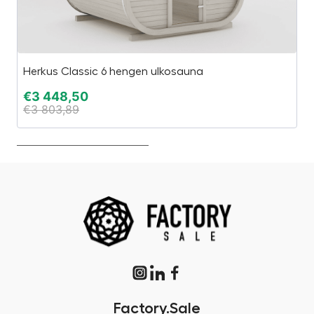
Herkus Classic 6 hengen ulkosauna
Pe
€
3 448,50
€
€
3 803,89
€
Factory.Sale