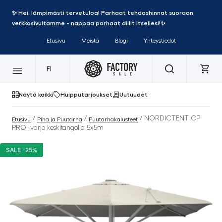
✨ Hei, lämpimästi tervetuloa! Parhaat tehdashinnat suoraan
verkkosivultamme - nappaa parhaat diilit itsellesi!✨
Etusivu
Meistä
Blogi
Yhteystiedot
FI
Näytä kaikki
Huipputarjoukset
Uutuudet
/
/
/ NORDICTENT CP
Etusivu
Piha ja Puutarha
Puutarhakalusteet
PRO -varjo keskitangolla 5x5m
SALE -25%