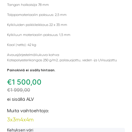
Tangon halkaisija 78 mm
Tolppamateriaalin paksuus: 2,5 mm
Kylkiluiden poikkileikkaus 22 x 35 mm
Kylkiluun materiaalin paksuus: 1,5 mm
Kaal (netto): 42 kg
Avausjärjestelmäliukuva kahva
Katepolyesterikangas 250 g/m2, palosuojattu, veden -ja UV-suojattu
Painokiviä ei sisälly hintaan.
€
1 500,00
€
1 999,00
ei sisällä ALV
Muita vaihtoehtoja:
3x3m
4x4m
Kehyksen väri