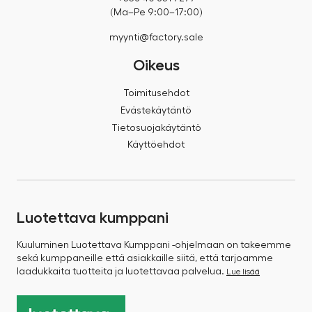
(Ma–Pe 9:00–17:00)
myynti@factory.sale
Oikeus
Toimitusehdot
Evästekäytäntö
Tietosuojakäytäntö
Käyttöehdot
Luotettava kumppani
Kuuluminen Luotettava Kumppani -ohjelmaan on takeemme
sekä kumppaneille että asiakkaille siitä, että tarjoamme
laadukkaita tuotteita ja luotettavaa palvelua.
Lue lisää