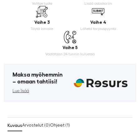
Valitse tuote
Lisää ostoskoriin
Vaihe 3
Vaihe 4
Täytä lomake
Lähetä tarjouspyyntö
Vaihe 5
Vastataan 24 tunnin kuluessa
Maksa myöhemmin
­– omaan tahtiisi!
Lue lisää
Kuvaus
Arvostelut (0)
Ohjeet (1)