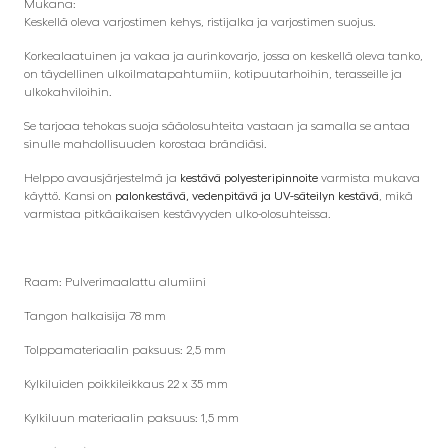
Mukana:
Keskellä oleva varjostimen kehys, ristijalka ja varjostimen suojus.
Korkealaatuinen ja vakaa ja aurinkovarjo, jossa on keskellä oleva tanko,
on täydellinen ulkoilmatapahtumiin, kotipuutarhoihin, terasseille ja
ulkokahviloihin.
Se tarjoaa tehokas suoja sääolosuhteita vastaan ja samalla se antaa
sinulle mahdollisuuden korostaa brändiäsi.
Helppo avausjärjestelmä ja
kestävä polyesteripinnoite
varmista mukava
käyttö. Kansi on
palonkestävä, vedenpitävä ja UV-säteilyn kestävä
, mikä
varmistaa pitkäaikaisen kestävyyden ulko-olosuhteissa.
Raam: Pulverimaalattu alumiini
Tangon halkaisija 78 mm
Tolppamateriaalin paksuus: 2,5 mm
Kylkiluiden poikkileikkaus 22 x 35 mm
Kylkiluun materiaalin paksuus: 1,5 mm