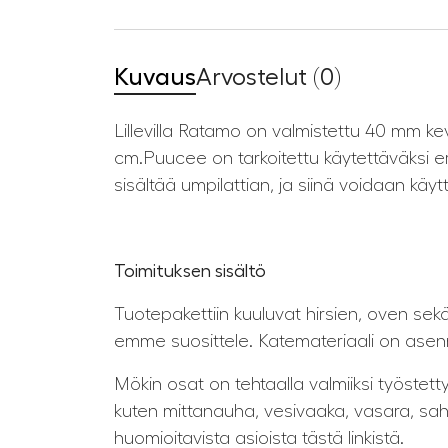
Kuvaus
Arvostelut (0)
Lillevilla Ratamo on valmistettu 40 mm k
cm.Puucee on tarkoitettu käytettäväksi er
sisältää umpilattian, ja siinä voidaan kä
Toimituksen sisältö
Tuotepakettiin kuuluvat hirsien, oven sekä l
emme suosittele. Katemateriaali on asen
Mökin osat on tehtaalla valmiiksi työstett
kuten mittanauha, vesivaaka, vasara, saha,
huomioitavista asioista tästä linkistä.