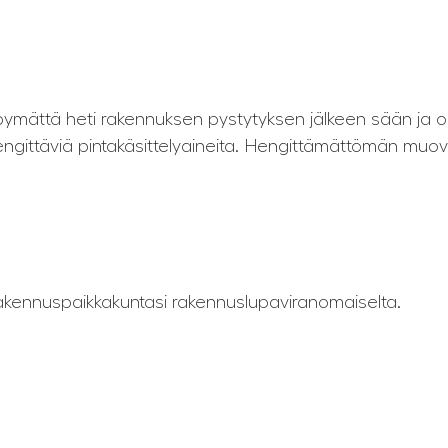
pymättä heti rakennuksen pystytyksen jälkeen sään ja olo
a hengittäviä pintakäsittelyaineita. Hengittämättömän m
rakennuspaikkakuntasi rakennuslupaviranomaiselta.