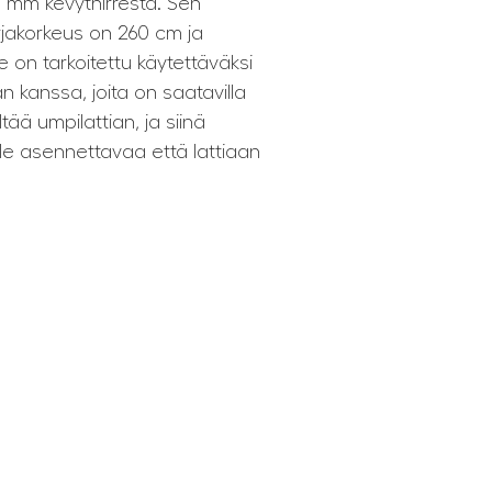
0 mm kevythirrestä. Sen
jakorkeus on 260 cm ja
on tarkoitettu käytettäväksi
 kanssa, joita on saatavilla
tää umpilattian, ja siinä
le asennettavaa että lattiaan