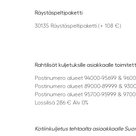
Räystäspeltipaketti
30135 Räystäspeltipaketti (+ 108 €)
Rahtilisät kuljetuksille asiakkaalle toimite
Postinumero alueet 94000-95699 & 9600
Postinumero alueet 89000-89999 & 9300
Postinumero alueet 95700-95999 & 9700
Lossilisä 286 € Alv 0%
Kotiinkuljetus tehtaalta asiaakkaalle Suo