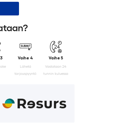
lataan?
 3
Vaihe 4
Vaihe 5
make
Lähetä
Vastataan 24
tarjouspyyntö
tunnin kuluessa