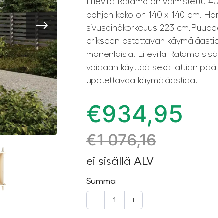
Lillevilla Ratamo on valmistettu 4
pohjan koko on 140 x 140 cm. Har
sivuseinäkorkeuus 223 cm.Puucee 
erikseen ostettavan käymäläastian
monenlaisia. Lillevilla Ratamo sisäl
voidaan käyttää sekä lattian pääl
upotettavaa käymäläastiaa.
€
934,95
€
1 076,16
ei sisällä ALV
Summa
-
+