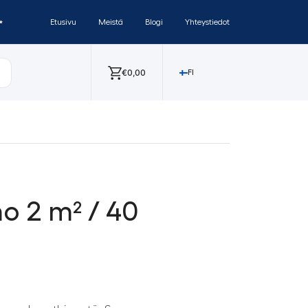
✨
Etusivu
Meistä
Blogi
Yhteystiedot
€
0,00
FI
mo 2 m² / 40