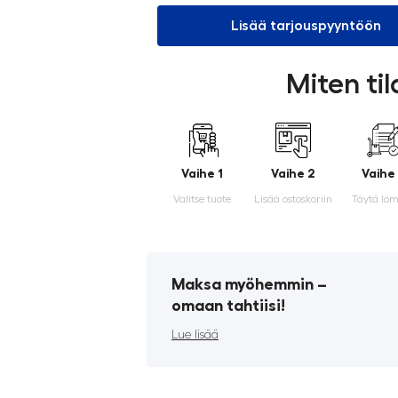
Lisää tarjouspyyntöön
Miten ti
Vaihe 1
Vaihe 2
Vaihe
Valitse tuote
Lisää ostoskoriin
Täytä lo
Maksa myöhemmin ­–
omaan tahtiisi!
Lue lisää