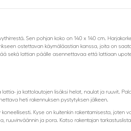
evythirrestä. Sen pohjan koko on 140 x 140 cm. Harjakor
ikseen ostettavan käymäläastian kanssa, joita on saatavi
yttää sekä lattian päälle asennettavaa että lattiaan upo
attia- ja kattolautojen lisäksi helat, naulat ja ruuvit. Pal
nettava heti rakennuksen pystytyksen jälkeen.
y koneellisesti. Kyse on kuitenkin rakentamisesta, joten 
 ruuvinväännin ja pora. Katso rakentajan tarkastuslista 