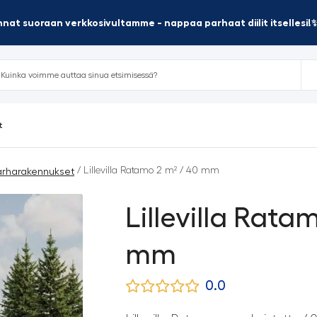
nat suoraan verkkosivultamme - nappaa parhaat diilit itsellesi!
t
/ Lillevilla Ratamo 2 m² / 40 mm
arharakennukset
Lillevilla Rata
mm
0.0