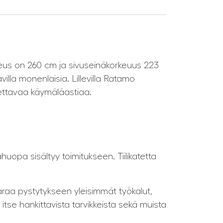
keus on 260 cm ja sivuseinäkorkeuus 223
lla monenlaisia. Lillevilla Ratamo
tettavaa käymäläastiaa.
ahuopa sisältyy toimitukseen. Tiilikatetta
varaa pystytykseen yleisimmät työkalut,
itse hankittavista tarvikkeista sekä muista