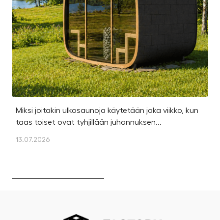
Miksi joitakin ulkosaunoja käytetään joka viikko, kun
Ka
taas toiset ovat tyhjillään juhannuksen...
u
os
13.07.2026
13