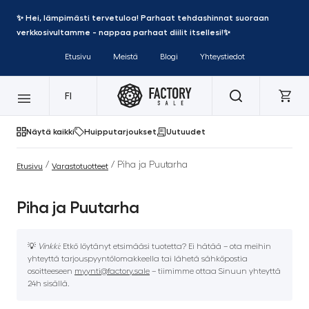
✨ Hei, lämpimästi tervetuloa! Parhaat tehdashinnat suoraan
verkkosivultamme - nappaa parhaat diilit itsellesi!✨
Etusivu
Meistä
Blogi
Yhteystiedot
FI
Näytä kaikki
Huipputarjoukset
Uutuudet
/
/ Piha ja Puutarha
Etusivu
Varastotuotteet
Piha ja Puutarha
💡
Vinkki:
Etkö löytänyt etsimääsi tuotetta? Ei hätää – ota meihin
yhteyttä tarjouspyyntölomakkeella tai lähetä sähköpostia
osoitteeseen
myynti@factory.sale
– tiimimme ottaa Sinuun yhteyttä
24h sisällä.