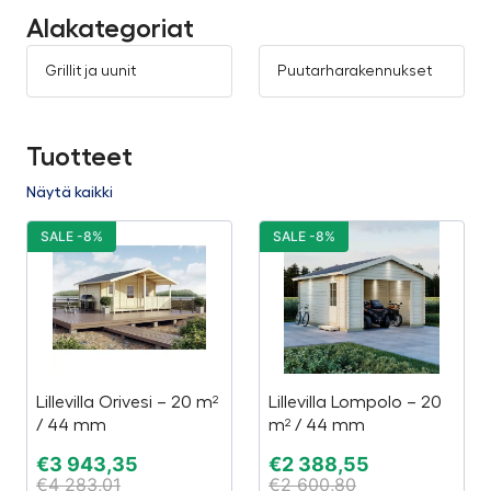
Alakategoriat
Grillit ja uunit
Puutarharakennukset
Tuotteet
Näytä kaikki
SALE -8%
SALE -8%
Lillevilla Orivesi – 20 m²
Lillevilla Lompolo – 20
/ 44 mm
m² / 44 mm
€
3 943,35
€
2 388,55
€
4 283,01
€
2 600,80