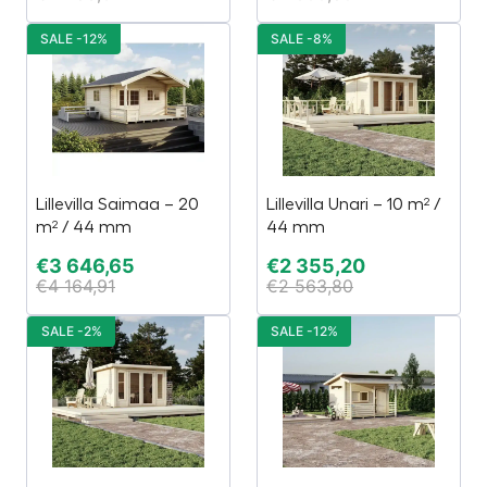
SALE -12%
SALE -8%
Lillevilla Saimaa – 20
Lillevilla Unari – 10 m² /
m² / 44 mm
44 mm
€
3 646,65
€
2 355,20
€
4 164,91
€
2 563,80
SALE -2%
SALE -12%