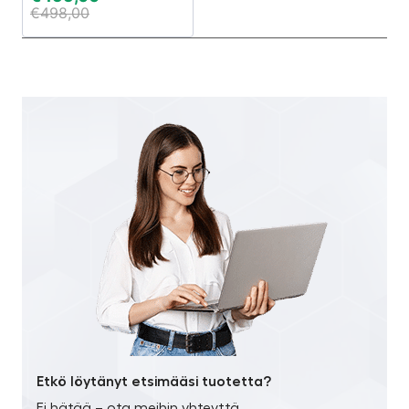
€
498,00
Etkö löytänyt etsimääsi tuotetta?
Ei hätää – ota meihin yhteyttä