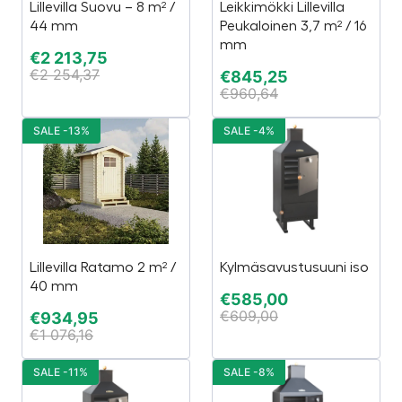
Lillevilla Suovu – 8 m² /
Leikkimökki Lillevilla
44 mm
Peukaloinen 3,7 m² / 16
mm
€
2 213,75
€
2 254,37
€
845,25
€
960,64
SALE -13%
SALE -4%
Lillevilla Ratamo 2 m² /
Kylmäsavustusuuni iso
40 mm
€
585,00
€
609,00
€
934,95
€
1 076,16
SALE -11%
SALE -8%