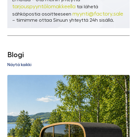
tarjouspyyntölomakkeella
tai lähetä
myynti@factory.sale
sähköpostia osoitteeseen
– tiimimme ottaa Sinuun yhteyttä 24h sisällä.
Blogi
Näytä kaikki