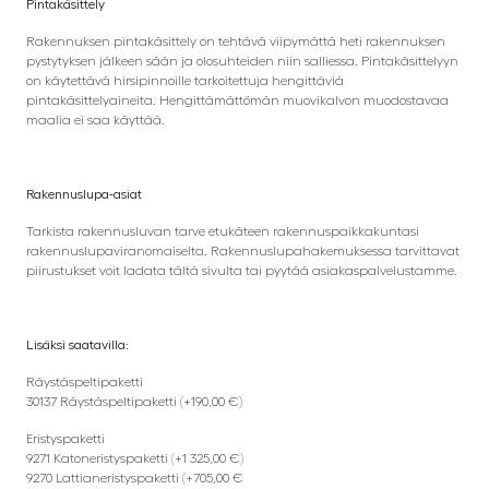
Pintakäsittely
Rakennuksen pintakäsittely on tehtävä viipymättä heti rakennuksen
pystytyksen jälkeen sään ja olosuhteiden niin salliessa. Pintakäsittelyyn
on käytettävä hirsipinnoille tarkoitettuja hengittäviä
pintakäsittelyaineita. Hengittämättömän muovikalvon muodostavaa
maalia ei saa käyttää.
Rakennuslupa-asiat
Tarkista rakennusluvan tarve etukäteen rakennuspaikkakuntasi
rakennuslupaviranomaiselta. Rakennuslupahakemuksessa tarvittavat
piirustukset voit ladata tältä sivulta tai pyytää asiakaspalvelustamme.
Lisäksi saatavilla:
Räystäspeltipaketti
30137 Räystäspeltipaketti (+190,00 €)
Eristyspaketti
9271 Katoneristyspaketti (+1 325,00 €)
9270 Lattianeristyspaketti (+705,00 €