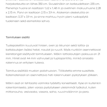
harjakorkeutta on lähes 350 cm. Sivuseinäkin on korkeudeltaan 235 cm.
Pienempi huone on kooltaan 1,62 x 1,48 m ja ovellinen makuuhuone 2,28
x 2,15 m. Parvi on kooltaan 2,15 x 3,9 m. Alakerran oleskelutila on
kooltaan 3,37 x 3,9 m, ja sinne mahtuu hyvin pieni ruokapöytä
tuoleineen sekä esimerkiksi sohva.
Toimituksen sisältö
Tuotepakettiin kuuluvat hirsien, oven ja ikkunan sekä lattia- ja
kattolautojen lisäksi helat, naulat ja ruuvit. Myös nurkkiin asennettavat
kierretangot sisältyvät toimitukseen. Mökin lattialautojen paksuus on 21
mm. Hirret ovat 44 mm vahvuiset ja tuplapontilla, minkä ansiosta
rakennus on erityisen tukeva.
Toimitus sisältää mustan palahuovan. Tiilikatetta emme suosittele.
Katemateriaali on asennettava heti rakennuksen pystytyksen jälkeen.
Mökin osat on tehtaalla valmiiksi työstetty koneellisesti. Kyse on kuitenkin
rakentamisesta, joten varaa pystytykseen yleisimmät työkalut, kuten
mittanauha, vesivaaka, vasara, saha, ruuvinväännin ja pora.