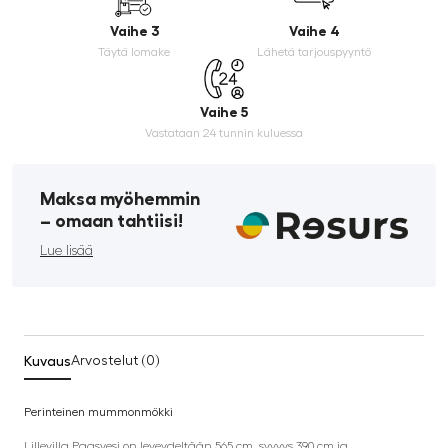
Vaihe 3
Vaihe 4
Täytä lomake
Lähetä tarjouspyyntö
Vaihe 5
Vastataan 24 tunnin kuluessa
Maksa myöhemmin
­– omaan tahtiisi!
Lue lisää
Kuvaus
Arvostelut (0)
Perinteinen mummonmökki
Lillevilla Paasvesi on leveydeltään 565 cm, syvyys 390 cm ja