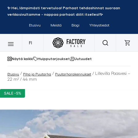
✨ Hei, lämpimästi tervetuloa! Parhaat tehdashinnat suoraan
verkkosivultamme - nappaa parhaat diilit itsellesi!✨
Etusivu
Meistä
Blogi
Yhteystiedot
FI
Näytä kaikki
Huipputarjoukset
Uutuudet
/
/
/ Lillevilla Paasvesi –
Etusivu
Piha ja Puutarha
Puutarharakennukset
22 m² / 44 mm
SALE -5%