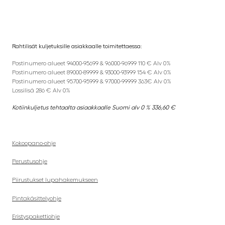
Rahtilisät kuljetuksille asiakkaalle toimitettaessa:
Postinumero alueet 94000-95699 & 96000-96999 110 € Alv 0%
Postinumero alueet 89000-89999 & 93000-93999 154 € Alv 0%
Postinumero alueet 95700-95999 & 97000-99999 363€ Alv 0%
Lossilisä 286 € Alv 0%
Kotiinkuljetus tehtaalta asiaakkaalle Suomi alv 0 % 336,60 €
Kokoopano-ohje
Perustusohje
Piirustukset lupahakemukseen
Pintakäsittelyohje
Eristyspakettiohje