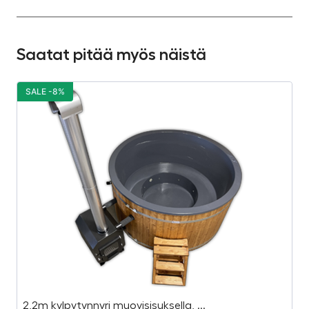
Saatat pitää myös näistä
SALE -8%
S
2,2m kylpytynnyri muovisisuksella, ...
“