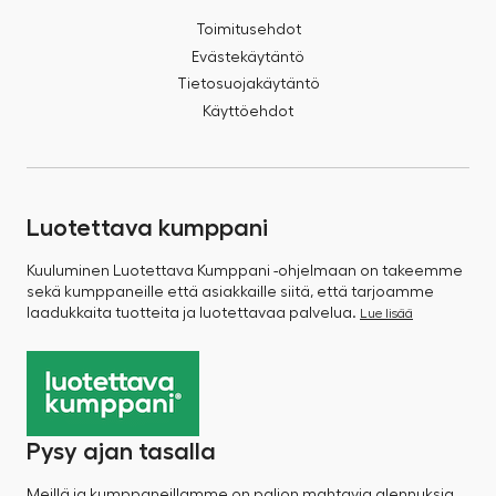
Toimitusehdot
Evästekäytäntö
Tietosuojakäytäntö
Käyttöehdot
Luotettava kumppani
Kuuluminen Luotettava Kumppani -ohjelmaan on takeemme
sekä kumppaneille että asiakkaille siitä, että tarjoamme
laadukkaita tuotteita ja luotettavaa palvelua.
Lue lisää
Pysy ajan tasalla
Meillä ja kumppaneillamme on paljon mahtavia alennuksia