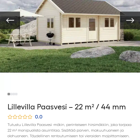
Lillevilla Paasvesi – 22 m² / 44 mm
0.0
Tutustu Lillevilla Paasvesi -mökin, perinteiseen hirsimökkiin, joka tarjoaa
22 m² monipuolista asuintilaa. Sisältää parven, makuuhuoneen ja
olohuoneen. Täydellinen rentoutumiseen tai vieraiden majoittamiseen.