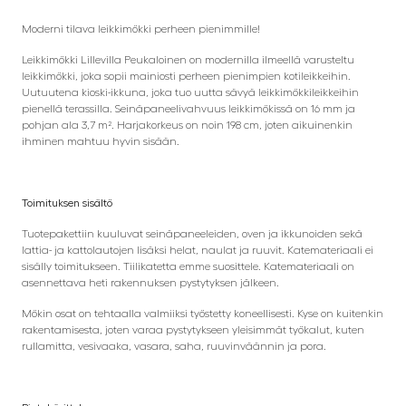
Moderni tilava leikkimökki perheen pienimmille!
Leikkimökki Lillevilla Peukaloinen on modernilla ilmeellä varusteltu
leikkimökki, joka sopii mainiosti perheen pienimpien kotileikkeihin.
Uutuutena kioski-ikkuna, joka tuo uutta sävyä leikkimökkileikkeihin
pienellä terassilla. Seinäpaneelivahvuus leikkimökissä on 16 mm ja
pohjan ala 3,7 m². Harjakorkeus on noin 198 cm, joten aikuinenkin
ihminen mahtuu hyvin sisään.
Toimituksen sisältö
Tuotepakettiin kuuluvat seinäpaneeleiden, oven ja ikkunoiden sekä
lattia- ja kattolautojen lisäksi helat, naulat ja ruuvit. Katemateriaali ei
sisälly toimitukseen. Tiilikatetta emme suosittele. Katemateriaali on
asennettava heti rakennuksen pystytyksen jälkeen.
Mökin osat on tehtaalla valmiiksi työstetty koneellisesti. Kyse on kuitenkin
rakentamisesta, joten varaa pystytykseen yleisimmät työkalut, kuten
rullamitta, vesivaaka, vasara, saha, ruuvinväännin ja pora.