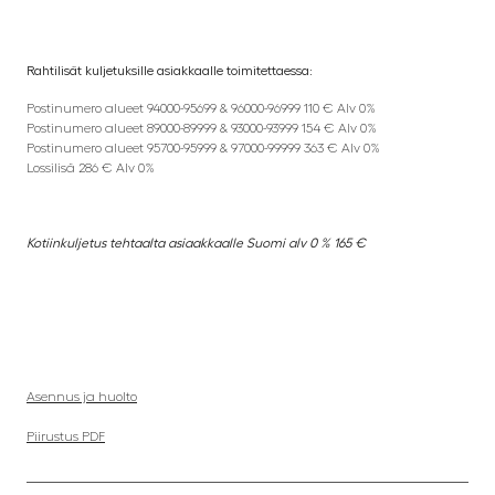
Rahtilisät kuljetuksille asiakkaalle toimitettaessa:
Postinumero alueet 94000-95699 & 96000-96999 110 € Alv 0%
Postinumero alueet 89000-89999 & 93000-93999 154 € Alv 0%
Postinumero alueet 95700-95999 & 97000-99999 363 € Alv 0%
Lossilisä 286 € Alv 0%
Kotiinkuljetus tehtaalta asiaakkaalle Suomi alv 0 % 165 €
Asennus ja huolto
Piirustus PDF