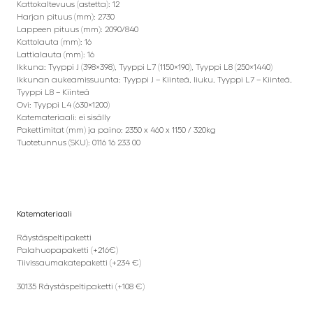
Kattokaltevuus (astetta): 12
Harjan pituus (mm): 2730
Lappeen pituus (mm): 2090/840
Kattolauta (mm): 16
Lattialauta (mm): 16
Ikkuna: Tyyppi J (398×398), Tyyppi L7 (1150×190), Tyyppi L8 (250×1440)
Ikkunan aukeamissuunta: Tyyppi J – Kiinteä, liuku, Tyyppi L7 – Kiinteä,
Tyyppi L8 – Kiinteä
Ovi: Tyyppi L4 (630×1200)
Katemateriaali: ei sisälly
Pakettimitat (mm) ja paino: 2350 x 460 x 1150 / 320kg
Tuotetunnus (SKU): 0116 16 233 00
Katemateriaali
Räystäspeltipaketti
Palahuopapaketti (+216€)
Tiivissaumakatepaketti (+234 €)
30135 Räystäspeltipaketti (+108 €)