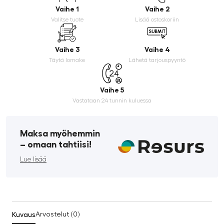
Vaihe 1
Vaihe 2
Valitse tuote
Lisää ostoskoriin
Vaihe 3
Vaihe 4
Täytä lomake
Lähetä tarjouspyyntö
Vaihe 5
Vastataan 24 tunnin kuluessa
Maksa myöhemmin
­– omaan tahtiisi!
Lue lisää
Kuvaus
Arvostelut (0)