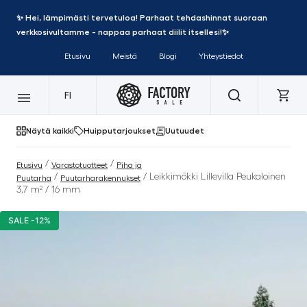
✨ Hei, lämpimästi tervetuloa! Parhaat tehdashinnat suoraan
verkkosivultamme - nappaa parhaat diilit itsellesi!✨
Etusivu
Meistä
Blogi
Yhteystiedot
FI
Näytä kaikki
Huipputarjoukset
Uutuudet
/
/
Etusivu
Varastotuotteet
Piha ja
/
/ Leikkimökki Lillevilla Peukaloinen
Puutarha
Puutarharakennukset
3,7 m² / 16 mm
SALE -12%