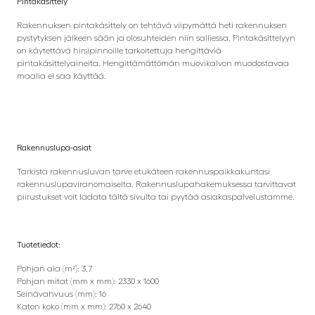
Pintakäsittely
Rakennuksen pintakäsittely on tehtävä viipymättä heti rakennuksen
pystytyksen jälkeen sään ja olosuhteiden niin salliessa. Pintakäsittelyyn
on käytettävä hirsipinnoille tarkoitettuja hengittäviä
pintakäsittelyaineita. Hengittämättömän muovikalvon muodostavaa
maalia ei saa käyttää.
Rakennuslupa-asiat
Tarkista rakennusluvan tarve etukäteen rakennuspaikkakuntasi
rakennuslupaviranomaiselta. Rakennuslupahakemuksessa tarvittavat
piirustukset voit ladata tältä sivulta tai pyytää asiakaspalvelustamme.
Tuotetiedot:
Pohjan ala (m²): 3,7
Pohjan mitat (mm x mm): 2330 x 1600
Seinävahvuus (mm): 16
Katon koko (mm x mm): 2760 x 2640