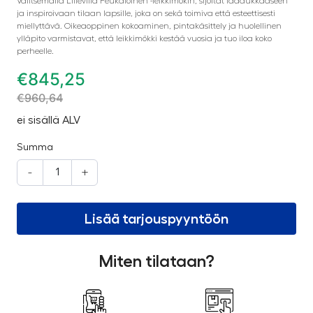
Valitsemalla Lillevilla Peukaloinen -leikkimökin, sijoitat laadukkaaseen
ja inspiroivaan tilaan lapsille, joka on sekä toimiva että esteettisesti
miellyttävä. Oikeaoppinen kokoaminen, pintakäsittely ja huolellinen
ylläpito varmistavat, että leikkimökki kestää vuosia ja tuo iloa koko
perheelle.
€
845,25
€
960,64
ei sisällä ALV
Summa
-
+
Lisää tarjouspyyntöön
Miten tilataan?