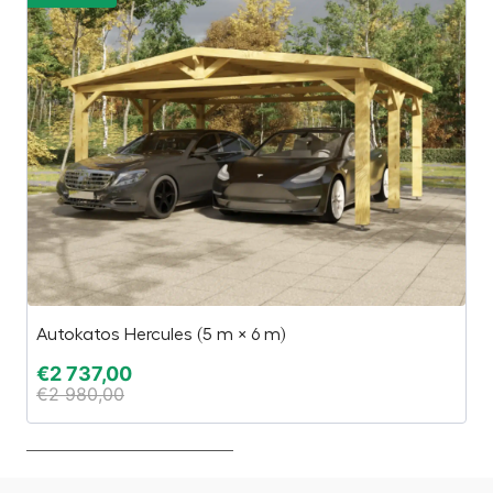
Autokatos Hercules (5 m × 6 m)
Es
€
2 737,00
€
€
2 980,00
€