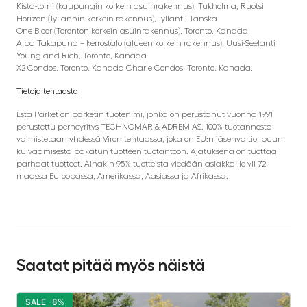
Kista-torni (kaupungin korkein asuinrakennus), Tukholma, Ruotsi
Horizon (Jyllannin korkein rakennus), Jyllanti, Tanska
One Bloor (Toronton korkein asuinrakennus), Toronto, Kanada
Alba Takapuna – kerrostalo (alueen korkein rakennus), Uusi-Seelanti
Young and Rich, Toronto, Kanada
X2 Condos, Toronto, Kanada Charle Condos, Toronto, Kanada.
Tietoja tehtaasta
Esta Parket on parketin tuotenimi, jonka on perustanut vuonna 1991
perustettu perheyritys TECHNOMAR & ADREM AS. 100% tuotannosta
valmistetaan yhdessä Viron tehtaassa, joka on EU:n jäsenvaltio, puun
kuivaamisesta pakatun tuotteen tuotantoon. Ajatuksena on tuottaa
parhaat tuotteet. Ainakin 95% tuotteista viedään asiakkaille yli 72
maassa Euroopassa, Amerikassa, Aasiassa ja Afrikassa.
Saatat pitää myös näistä
SALE -8%
S