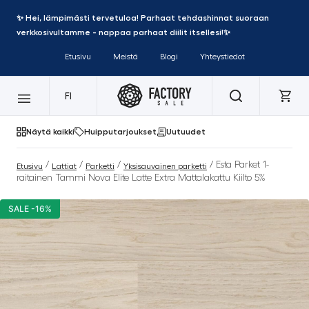
✨ Hei, lämpimästi tervetuloa! Parhaat tehdashinnat suoraan
verkkosivultamme - nappaa parhaat diilit itsellesi!✨
Etusivu
Meistä
Blogi
Yhteystiedot
FI
Näytä kaikki
Huipputarjoukset
Uutuudet
/
/
/
/ Esta Parket 1-
Etusivu
Lattiat
Parketti
Yksisauvainen parketti
raitainen Tammi Nova Elite Latte Extra Mattalakattu Kiilto 5%
SALE -16%