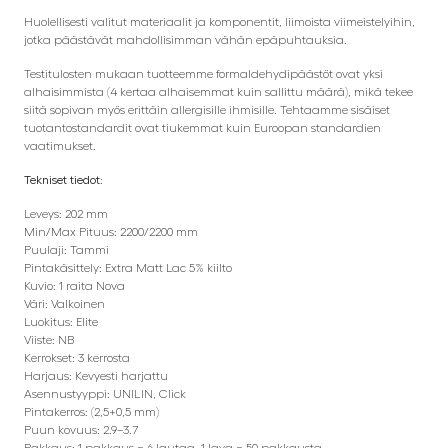
Huolellisesti valitut materiaalit ja komponentit, liimoista viimeistelyihin,
jotka päästävät mahdollisimman vähän epäpuhtauksia.
Testitulosten mukaan tuotteemme formaldehydipäästöt ovat yksi
alhaisimmista (4 kertaa alhaisemmat kuin sallittu määrä), mikä tekee
siitä sopivan myös erittäin allergisille ihmisille. Tehtaamme sisäiset
tuotantostandardit ovat tiukemmat kuin Euroopan standardien
vaatimukset.
Tekniset tiedot:
Leveys: 202 mm
Min/Max Pituus: 2200/2200 mm
Puulaji: Tammi
Pintakäsittely: Extra Matt Lac 5% kiilto
Kuvio: 1 raita Nova
Väri: Valkoinen
Luokitus: Elite
Viiste: NB
Kerrokset: 3 kerrosta
Harjaus: Kevyesti harjattu
Asennustyyppi: UNILIN, Click
Pintakerros: (2,5+0,5 mm)
Puun kovuus: 2.9–3.7