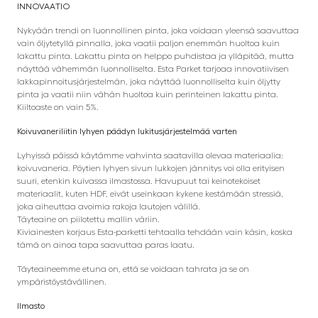
INNOVAATIO
Nykyään trendi on luonnollinen pinta, joka voidaan yleensä saavuttaa
vain öljytetyllä pinnalla, joka vaatii paljon enemmän huoltoa kuin
lakattu pinta. Lakattu pinta on helppo puhdistaa ja ylläpitää, mutta
näyttää vähemmän luonnolliselta. Esta Parket tarjoaa innovatiivisen
lakkapinnoitusjärjestelmän, joka näyttää luonnolliselta kuin öljytty
pinta ja vaatii niin vähän huoltoa kuin perinteinen lakattu pinta.
Kiiltoaste on vain 5%.
Koivuvaneriliitin lyhyen päädyn lukitusjärjestelmää varten
Lyhyissä päissä käytämme vahvinta saatavilla olevaa materiaalia:
koivuvaneria. Pöytien lyhyen sivun lukkojen jännitys voi olla erityisen
suuri, etenkin kuivassa ilmastossa. Havupuut tai keinotekoiset
materiaalit, kuten HDF, eivät useinkaan kykene kestämään stressiä,
joka aiheuttaa avoimia rakoja lautojen välillä.
Täyteaine on piilotettu mallin väriin.
Kiviainesten korjaus Esta-parketti tehtaalla tehdään vain käsin, koska
tämä on ainoa tapa saavuttaa paras laatu.
Täyteaineemme etuna on, että se voidaan tahrata ja se on
ympäristöystävällinen.
Ilmasto