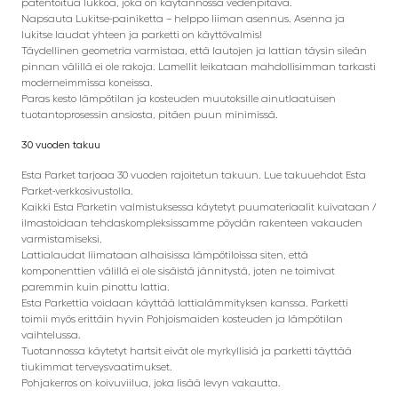
patentoitua lukkoa, joka on käytännössä vedenpitävä.
Napsauta Lukitse-painiketta – helppo liiman asennus. Asenna ja
lukitse laudat yhteen ja parketti on käyttövalmis!
Täydellinen geometria varmistaa, että lautojen ja lattian täysin sileän
pinnan välillä ei ole rakoja. Lamellit leikataan mahdollisimman tarkasti
moderneimmissa koneissa.
Paras kesto lämpötilan ja kosteuden muutoksille ainutlaatuisen
tuotantoprosessin ansiosta, pitäen puun minimissä.
30 vuoden takuu
Esta Parket tarjoaa 30 vuoden rajoitetun takuun. Lue takuuehdot Esta
Parket-verkkosivustolla.
Kaikki Esta Parketin valmistuksessa käytetyt puumateriaalit kuivataan /
ilmastoidaan tehdaskompleksissamme pöydän rakenteen vakauden
varmistamiseksi.
Lattialaudat liimataan alhaisissa lämpötiloissa siten, että
komponenttien välillä ei ole sisäistä jännitystä, joten ne toimivat
paremmin kuin pinottu lattia.
Esta Parkettia voidaan käyttää lattialämmityksen kanssa. Parketti
toimii myös erittäin hyvin Pohjoismaiden kosteuden ja lämpötilan
vaihtelussa.
Tuotannossa käytetyt hartsit eivät ole myrkyllisiä ja parketti täyttää
tiukimmat terveysvaatimukset.
Pohjakerros on koivuviilua, joka lisää levyn vakautta.