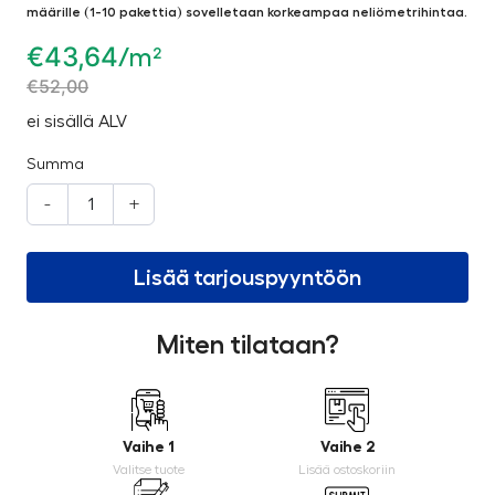
määrille (1-10 pakettia) sovelletaan korkeampaa neliömetrihintaa.
€
43,64
/m²
€
52,00
ei sisällä ALV
Summa
-
+
Lisää tarjouspyyntöön
Miten tilataan?
Vaihe 1
Vaihe 2
Valitse tuote
Lisää ostoskoriin