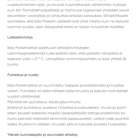
vuosikymmenien ajan, ja ne ovat huomattavasti vähemmän tiukkoja
kuin M1. Formaldehydipäästöt ja haihtuvat orgaaniset yhdisteet voivat
olla erittäin vaarallisia ja aiheuttaa erilaisia ​​sairauksia. M1-sertifikaatti
varmistaa, että Esta Parketin päästöt ovat yhtä hitaita kuin ne löytyvät
luonnon puista, joten Estaparket-lattia on täysin turvallinen kodillesi.
Lattialämmitys
Esta Parket-lattiat soveltuvat lattialämmitykseen.
Lämmitysjärjestelmää tulee säätää siten, että parketin lämpötila ei
koskaan ylitä + 27 ° C. Lämpötilan enimmäisvaihtelu ei saisi ylittää 24
tuntia.
Puhdistus ja huolto
Esta Parket-lattiat on suunniteltu helppoa puhdistamista ja huoltoa
varten. Puhdista ne säännöllisesti pölynimurilla ja kostuta mahdolliset
vuodot välittömästi.
Päivittäinen puhdistus: käytä pölynimuria.
Edistynyt puhdistus (suositus 1-2 kertaa kuukaudessa): imuroi ja pyyhi
sitten kevyesti kostealla mopilla yleiskäyttöisillä lattiapuhdistimilla tai
hyvin pienellä määrällä lämmintä saippuavettä. Lattiat tulee pyyhkiä
vasta imuroinnin jälkeen, muuten pöly ei tule pois puisista huokosista.
Yleinen kunnossapito ja vaurioiden ehkäisy