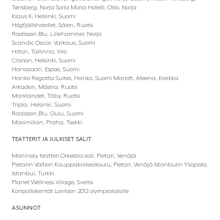
Tønsberg, Norja Soria Moria Hotelli, Oslo, Norja
Klaus K, Helsinki, Suomi
Högfjällshotellet, Sälen, Ruotsi
Radisson Blu, Lillehammer, Norja
Scandic Oscar, Varkaus, Suomi
Hilton, Tallinna, Viro
Clarion, Helsinki, Suomi
Hanasaari, Espoo, Suomi
Hanko Regatta Suites, Hanko, Suomi Mariott, Ateena, Kreikka
Arkaden, Mästra, Ruotsi
Marklandet, Täby, Ruotsi
Tripla, Helsinki, Suomi
Radisson Blu, Oulu, Suomi
Maximilian, Praha, Tsekki
TEATTERIT JA JULKISET SALIT
Mariinsky teatteri Orkestra sali, Pietari, Venäjä
Pietarin Valtion Kauppakorkeakoulu, Pietari, Venäjä Istanbulin Yliopisto,
Istanbul, Turkki
Planet Wellness Village, Sveitsi
Koripallokentät Lontoon 2012 olympialaisille
ASUNNOT