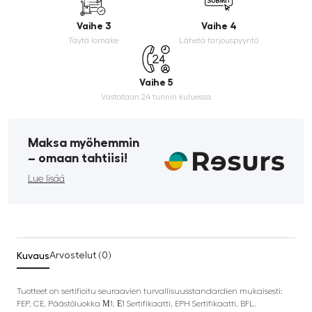
Vaihe 3
Vaihe 4
Täytä lomake
Lähetä tarjouspyyntö
Vaihe 5
Vastataan 24 tunnin kuluessa
Maksa myöhemmin
­– omaan tahtiisi!
Lue lisää
Kuvaus
Arvostelut (0)
Tuotteet on sertifioitu seuraavien turvallisuusstandardien mukaisesti:
FEP, CE, Päästöluokka М1, Е1 Sertifikaatti, EPH Sertifikaatti, BFL.