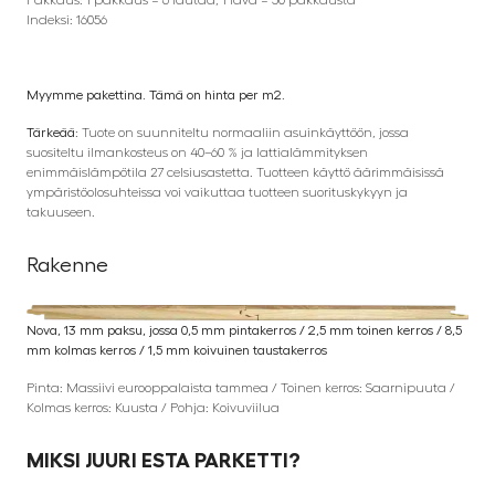
Pakkaus: 1 pakkaus = 6 lautaa, 1 lava = 50 pakkausta
Indeksi: 16056
Myymme pakettina. Tämä on hinta per m2.
Tärkeää:
Tuote on suunniteltu normaaliin asuinkäyttöön, jossa
suositeltu ilmankosteus on 40–60 % ja lattialämmityksen
enimmäislämpötila 27 celsiusastetta. Tuotteen käyttö äärimmäisissä
ympäristöolosuhteissa voi vaikuttaa tuotteen suorituskykyyn ja
takuuseen.
Rakenne
Nova, 13 mm paksu, jossa 0,5 mm pintakerros / 2,5 mm toinen kerros / 8,5
mm kolmas kerros / 1,5 mm koivuinen taustakerros
Pinta: Massiivi eurooppalaista tammea / Toinen kerros: Saarnipuuta /
Kolmas kerros: Kuusta / Pohja: Koivuviilua
MIKSI JUURI ESTA PARKETTI?