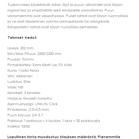
Tuotannossa käytettävät lakat, öljyt ja puun väriaineet ovat täysin
orgaanisia ja ympäristölle sekä terveydelle vaarattomia. Puun
väriaineemme ovat vesipohjaisia. Puiset lattiat ovat täysin luonnollisia
ja ne ovat täydellinen valinta astmaatikoille tai allergikoille.
Estaparketin lattiat ovat täysin turvallisia perheellesi.
Tekniset tiedot:
Leveys: 202 mm
Min/Max Pituus: 2200/2200 mm
Puulaji: Tammi
Pintakäsittely: Extra Matt Lac 5% kiilto
Kuvio: 1 raita Nova
Väri: Valkoinen
Luokitus: Elite
Viiste: NB
Kerrokset: 3 kerrosta
Harjaus: Kevyesti harjattu
Asennustyyppi: UNILIN, Click
Pintakerros: (2,5+0,5 mm)
Puun kovuus: 2.9–3.7
Pakkaus: 1 pakkaus = 6 lautaa, 1 lava = 50 pakkausta
Indeksi: 16056
Lopullinen hinta muodostuu tilauksen määrästä. Pienemmille