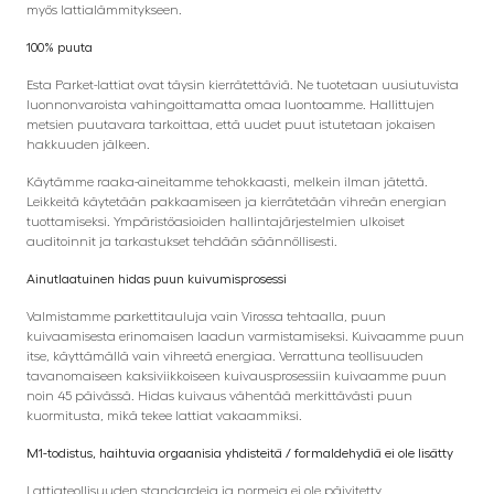
myös lattialämmitykseen.
100% puuta
Esta Parket-lattiat ovat täysin kierrätettäviä. Ne tuotetaan uusiutuvista
luonnonvaroista vahingoittamatta omaa luontoamme. Hallittujen
metsien puutavara tarkoittaa, että uudet puut istutetaan jokaisen
hakkuuden jälkeen.
Käytämme raaka-aineitamme tehokkaasti, melkein ilman jätettä.
Leikkeitä käytetään pakkaamiseen ja kierrätetään vihreän energian
tuottamiseksi. Ympäristöasioiden hallintajärjestelmien ulkoiset
auditoinnit ja tarkastukset tehdään säännöllisesti.
Ainutlaatuinen hidas puun kuivumisprosessi
Valmistamme parkettitauluja vain Virossa tehtaalla, puun
kuivaamisesta erinomaisen laadun varmistamiseksi. Kuivaamme puun
itse, käyttämällä vain vihreetä energiaa. Verrattuna teollisuuden
tavanomaiseen kaksiviikkoiseen kuivausprosessiin kuivaamme puun
noin 45 päivässä. Hidas kuivaus vähentää merkittävästi puun
kuormitusta, mikä tekee lattiat vakaammiksi.
M1-todistus, haihtuvia orgaanisia yhdisteitä / formaldehydiä ei ole lisätty
Lattiateollisuuden standardeja ja normeja ei ole päivitetty