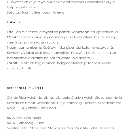
Huokosten efekti ja myös puun väri ovat avoimia luonnolliselle öljylle.
Helppo puhdistaa.
Säilyttää luonnollisen puun ilmeen.
Lakkaus
Esta Parketin testatut pöydät on peitetty vähintään 7 suojakerroksella.
Monikerroksinen lakkaus paljastaa puun luonnollisen kauneuden ja
varmistaa pitkäaikaisen suojan.
Naarmuuntumisen estävä tekniikka pidentää kulumiskestävyyttä.
Käytetyt UV-lakat ovat täysin turvallisia, ne eivät sisällä liuottimia tai
formaldehydiä eivätkä haihduta vaarallisia aineita.
Lakattu pinta on hygieeninen, helppohoitoinen ja tarjoaa hyvän
suojan tahroilta.
REFERENSSIT
HOTELLIT
Consto Rica Hotelli Narvik, Narvik, Norja Clarion Hotelli, Stavanger, Norja
Myrkdalen Hotelli, Vossestrand, Norja Ramberg-Skedsmo, Skedsmokorest,
Norja RICA Victoria, Oslo, Norja
RICA Oslo, Oslo, Norja
RICA, Götheborg, Ruotsi
Quality Hotelli Stavanger, Stavanger, Norja Quality Hotelli Tønsberg,