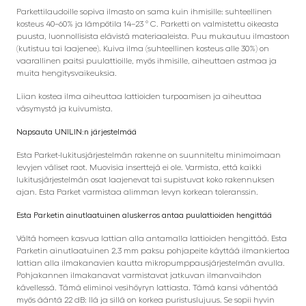
Parkettilaudoille sopiva ilmasto on sama kuin ihmisille: suhteellinen
kosteus 40–60% ja lämpötila 14–23 ° C. Parketti on valmistettu oikeasta
puusta, luonnollisista elävistä materiaaleista. Puu mukautuu ilmastoon
(kutistuu tai laajenee). Kuiva ilma (suhteellinen kosteus alle 30%) on
vaarallinen paitsi puulattioille, myös ihmisille, aiheuttaen astmaa ja
muita hengitysvaikeuksia.
Liian kostea ilma aiheuttaa lattioiden turpoamisen ja aiheuttaa
väsymystä ja kuivumista.
Napsauta UNILIN:n järjestelmää
Esta Parket-lukitusjärjestelmän rakenne on suunniteltu minimoimaan
levyjen väliset raot. Muovisia inserttejä ei ole. Varmista, että kaikki
lukitusjärjestelmän osat laajenevat tai supistuvat koko rakennuksen
ajan. Esta Parket varmistaa alimman levyn korkean toleranssin.
Esta Parketin ainutlaatuinen aluskerros antaa puulattioiden hengittää
Vältä homeen kasvua lattian alla antamalla lattioiden hengittää. Esta
Parketin ainutlaatuinen 2,3 mm paksu pohjapeite käyttää ilmankiertoa
lattian alla ilmakanavien kautta mikropumppausjärjestelmän avulla.
Pohjakannen ilmakanavat varmistavat jatkuvan ilmanvaihdon
kävellessä. Tämä eliminoi vesihöyryn lattiasta. Tämä kansi vähentää
myös ääntä 22 dB: llä ja sillä on korkea puristuslujuus. Se sopii hyvin