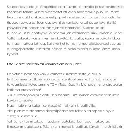
Seuraa kosteutta ja lämpötilaa alla kuvatulla tavalla ja tee tarvittaessa
korjaavia toimia. Aseta ovenmatot etuoven molemmille puolille. Poista
lika tai muut hankausaineet ja pyyhi roiskeet välittömästi. Jos lattialle
tippuu ruokaa tai juomaa, pyyhi se kankaalla tai paperipyyhkeillä
pysyvien vaurioiden tai tahrojen välttämiseksi. Suojaa kaikki
huonekalut huopatyynyillä naarmujen estämiseksi liikkumisen aikana.
Vältä korkeakorkoisten kenkien käyttöä lattialla, koska ne voivat rikkoa
tai naarmuttaa lattiaa. Sulje verhot tai kaihtimet rajoittaaksesi suoraan
auringopaistolta. Pintavaurioiden minimoimiseksi leikkaa lemmikkien
kynnet.
Esta Parket-parketin tärkeimmät ominaisuudet:
Parketin tuotannon kaikki vaiheet kuivaamisesta ja puun
leikkaamisesta alkaen suoritetaan tehtaallamme. Parhaan laadun
takaamiseksi toteutamme TQM (Total Quality Management) -strategian
kaikissa prosesseissa!
Suuri kestävyys ainutlaatuisen naarmuuntumisen estävän tekniikan
käytön ansiosta.
Naarmujen- ja kulumisenkestävämpi kuin kilpailijoilla.
Yksi pienimmistä formaldehydipäästöistä tekee siitä sopivan hyvin
allergisille ihmisille.
Vahva lukitus ei takaa muodonmuutoksia, kun puu mukautuu
ilmastonmuutokseen. Toisin kuin monet kilpailijat, käytämme Uniclickin