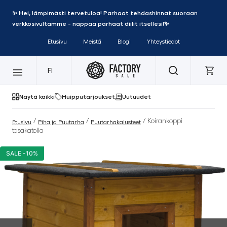
✨ Hei, lämpimästi tervetuloa! Parhaat tehdashinnat suoraan
verkkosivultamme - nappaa parhaat diilit itsellesi!✨
Etusivu
Meistä
Blogi
Yhteystiedot
FI
Näytä kaikki
Huipputarjoukset
Uutuudet
/
/
/ Koirankoppi
Etusivu
Piha ja Puutarha
Puutarhakalusteet
tasakatolla
SALE -10%