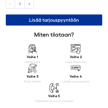
-
+
Lisää tarjouspyyntöön
Miten tilataan?
Vaihe 1
Vaihe 2
Valitse tuote
Lisää ostoskoriin
Vaihe 3
Vaihe 4
Täytä lomake
Lähetä tarjouspyyntö
Vaihe 5
Vastataan 24 tunnin kuluessa