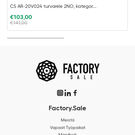
CS AR-20V024 turvarele 2NO, kategor...
S
€
103,00
€
€
141,00
€
Factory.Sale
Meistä
Vapaat Työpaikat