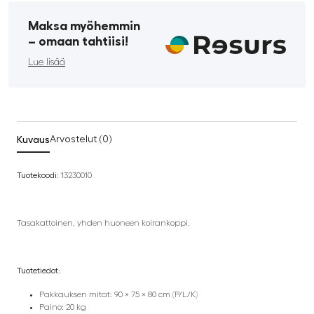
Maksa myöhemmin
­– omaan tahtiisi!
Lue lisää
Kuvaus
Arvostelut (0)
Tuotekoodi:
13230010
Tasakattoinen, yhden huoneen koirankoppi.
Tuotetiedot:
Pakkauksen mitat: 90 × 75 × 80 cm (P/L/K)
Paino: 20 kg