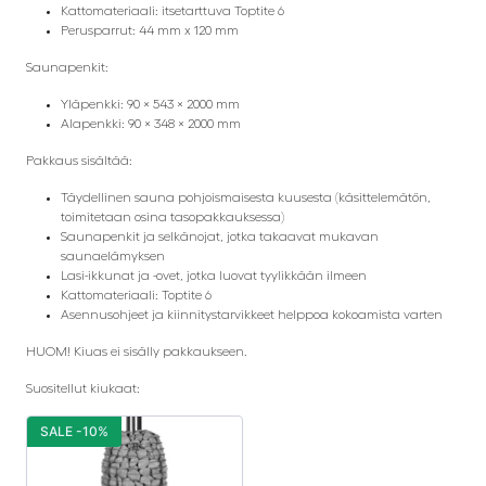
Kattomateriaali: itsetarttuva Toptite 6
Perusparrut: 44 mm x 120 mm
Saunapenkit:
Yläpenkki: 90 × 543 × 2000 mm
Alapenkki: 90 × 348 × 2000 mm
Pakkaus sisältää:
Täydellinen sauna pohjoismaisesta kuusesta (käsittelemätön,
toimitetaan osina tasopakkauksessa)
Saunapenkit ja selkänojat, jotka takaavat mukavan
saunaelämyksen
Lasi-ikkunat ja -ovet, jotka luovat tyylikkään ilmeen
Kattomateriaali: Toptite 6
Asennusohjeet ja kiinnitystarvikkeet helppoa kokoamista varten
HUOM! Kiuas ei sisälly pakkaukseen.
Suositellut kiukaat:
SALE -10%