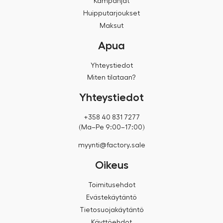
Kampanjat
Huipputarjoukset
Maksut
Apua
Yhteystiedot
Miten tilataan?
Yhteystiedot
+358 40 831 7277
(Ma–Pe 9:00–17:00)
myynti@factory.sale
Oikeus
Toimitusehdot
Evästekäytäntö
Tietosuojakäytäntö
Käyttöehdot