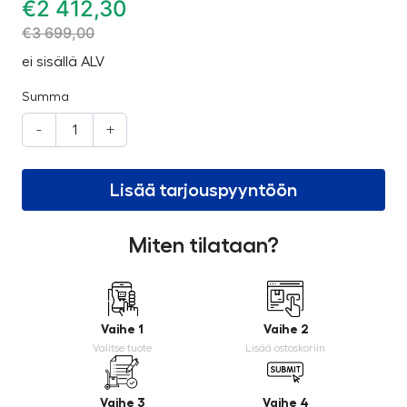
€
2 412,30
€
3 699,00
ei sisällä ALV
Summa
-
+
Lisää tarjouspyyntöön
Miten tilataan?
Vaihe 1
Vaihe 2
Valitse tuote
Lisää ostoskoriin
Vaihe 3
Vaihe 4