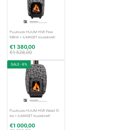
Puukiuas HUUM HIVE Flow
9,8kW + ILMAISET kiuaskivet!
€
1 380,00
€
1 528,00
SALE -9%
Puukiuas HUUM HIVE Wood 13
kw + ILMAISET kiuaskivet!
€
1 000,00