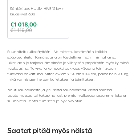
Sähkökiuas HUUM HIVE 15 kw +
kiuaskivet -50%
€
1 018,00
€
1 119,00
Suunniteltu ulkokäyttöön – Valmistettu kestämään kaikkia
sääolosuhteita. Tämä sauna on täydellinen lisä mihin tahansa
ulkotilaan ja tarjoaa lämpimän ja viihtyisän ympäristön myös kylminä
kuukausina. Tukeva ja kompakti pakkaus – Sauna toimitetaan
tukevasti pakattuna. Mitat 232 cm x 120 cm x 100 cm, paino noin 700 kg,
mikä varmistaen helpon kuljetuksen ja toimituksen.
Nauti rauhallisesta ja ylellisestä saunakokemuksesta omassa
puutarhassasi tai takapihallasi, premium-ulkosaunassamme, joka on
suunniteltu rentoutumiseen ja hyvinvointiin.
Saatat pitää myös näistä