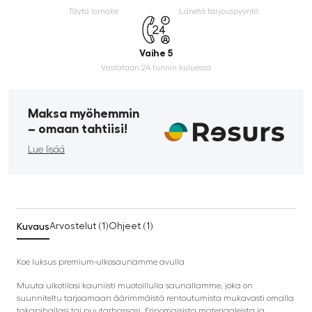
Täytä lomake
Lähetä tarjouspyyntö
Vaihe 5
Vastataan 24 tunnin kuluessa
Maksa myöhemmin
­– omaan tahtiisi!
Lue lisää
Kuvaus
Arvostelut (1)
Ohjeet (1)
Koe luksus premium-ulkosaunamme avulla
Muuta ulkotilasi kauniisti muotoillulla saunallamme, joka on
suunniteltu tarjoamaan äärimmäistä rentoutumista mukavasti omalla
takapihallasi tai puutarhassasi. Erinomaisista materiaaleista ja