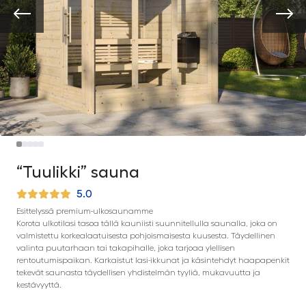
“Tuulikki” sauna
5.0
Esittelyssä premium-ulkosaunamme
Korota ulkotilasi tasoa tällä kauniisti suunnitellulla saunalla, joka on
valmistettu korkealaatuisesta pohjoismaisesta kuusesta. Täydellinen
valinta puutarhaan tai takapihalle, joka tarjoaa ylellisen
rentoutumispaikan. Karkaistut lasi-ikkunat ja käsintehdyt haapapenkit
tekevät saunasta täydellisen yhdistelmän tyyliä, mukavuutta ja
kestävyyttä.