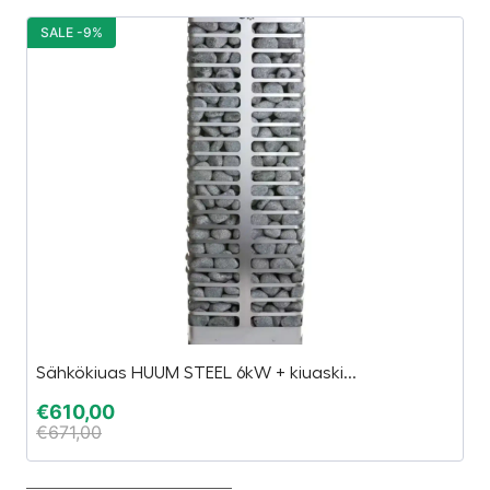
SALE -9%
S
Sähkökiuas HUUM STEEL 6kW + kiuaski...
C
€
610,00
€
€
671,00
€