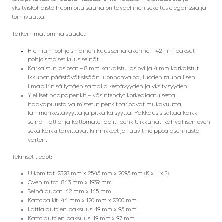
yksityiskohdista huomioitu sauna on täydellinen sekoitus eleganssia ja
toimivuutta.
Tärkeimmät ominaisuudet:
Premium-pohjoismainen kuusiseinärakenne – 42 mm paksut
pohjoismaiset kuusiseinät
Karkaistut lasiosat – 8 mm karkaistu lasiovi ja 4 mm karkaistut
ikkunat päästävät sisään luonnonvaloa, luoden rauhallisen
ilmapiirin säilyttäen samalla kestävyyden ja yksityisyyden.
Ylelliset haapapenkit – Käsintehdyt korkealaatuisesta
haavapuusta valmistetut penkit tarjoavat mukavuutta,
lämmönkestävyyttä ja pitkäikäisyyttä. Pakkaus sisältää kaikki
seinä-, lattia- ja kattomateriaalit, penkit, ikkunat, kahvallisen oven
sekä kaikki tarvittavat kiinnikkeet ja ruuvit helppoa asennusta
varten.
Tekniset tiedot:
Ulkomitat: 2328 mm x 2545 mm x 2095 mm (K x L x S)
Oven mitat: 843 mm x 1939 mm
Seinälaudat: 42 mm x 145 mm
Kattopalkit: 44 mm x 120 mm x 2300 mm
Lattialautojen paksuus: 19 mm x 95 mm
Kattolautojen paksuus: 19 mm x 97 mm