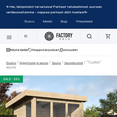
✨ Hei, lämpimästi tervetuloa! Parhaat tehdashinnat suoraan
verkkosivultamme - nappaa parhaat diilit itsellesi!✨
Etusivu
Meistä
Blogi
Yhteystiedot
FI
Näytä kaikki
Huipputarjoukset
Uutuudet
/
/
/
/ “Tuulikki”
Etusivu
Kylpyhuone ja sauna
Sauna
Saunakuutiot
sauna
SALE -35%