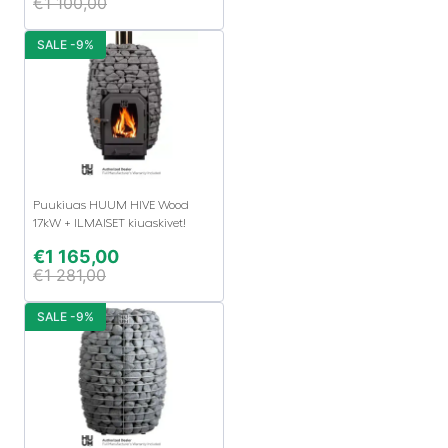
€
1 100,00
SALE -9%
Puukiuas HUUM HIVE Wood
17kW + ILMAISET kiuaskivet!
€
1 165,00
€
1 281,00
SALE -9%