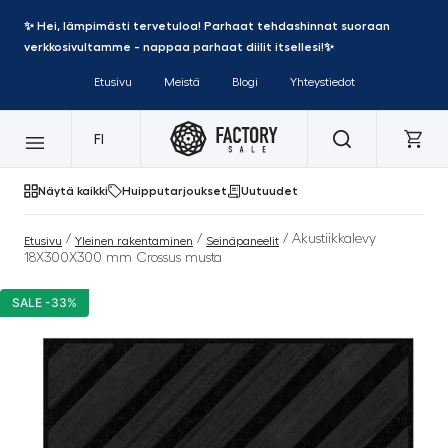
✨ Hei, lämpimästi tervetuloa! Parhaat tehdashinnat suoraan
verkkosivultamme - nappaa parhaat diilit itsellesi!✨
Etusivu
Meistä
Blogi
Yhteystiedot
FI
Näytä kaikki
Huipputarjoukset
Uutuudet
/
/
/ Akustiikkalevy
Etusivu
Yleinen rakentaminen
Seinäpaneelit
18X300X300 mm Crossus musta
SALE -33%