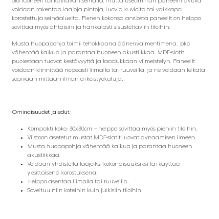
olohuoneen tai käytävän seinällä, mutta useamman paneelin avulla
voidaan rakentaa laajoja pintoja, luovia kuvioita tai vaikkapa
korostettuja seinäalueita. Pienen kokonsa ansiosta paneelit on helppo
sovittaa myös ahtaisiin ja hankalasti sisustettaviin tiloihin.
Musta huopapohja toimii tehokkaana äänenvaimentimena, joka
vähentää kaikua ja parantaa huoneen akustiikkaa. MDF-slatit
puolestaan tuovat kestävyyttä ja laadukkaan viimeistelyn. Paneelit
voidaan kiinnittää nopeasti liimalla tai ruuveilla, ja ne voidaan leikata
sopivaan mittaan ilman erikoistyökaluja.
Ominaisuudet ja edut:
Kompakti koko: 30x30cm – helppo sovittaa myös pieniin tiloihin.
Viistoon asetetut mustat MDF-slatit luovat dynaamisen ilmeen.
Musta huopapohja vähentää kaikua ja parantaa huoneen
akustiikkaa.
Voidaan yhdistellä laajoiksi kokonaisuuksiksi tai käyttää
yksittäisenä korostuksena.
Helppo asentaa liimalla tai ruuveilla.
Soveltuu niin koteihin kuin julkisiin tiloihin.