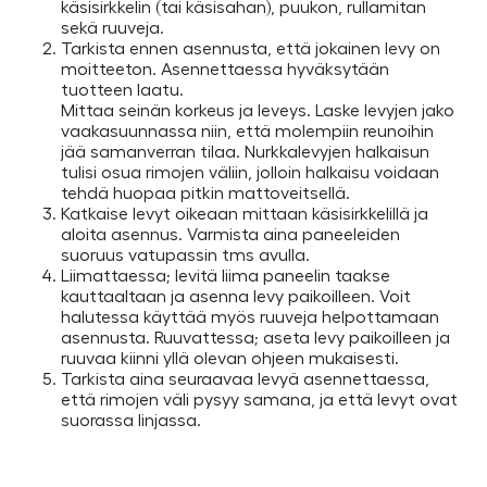
käsisirkkelin (tai käsisahan), puukon, rullamitan
sekä ruuveja.
Tarkista ennen asennusta, että jokainen levy on
moitteeton. Asennettaessa hyväksytään
tuotteen laatu.
Mittaa seinän korkeus ja leveys. Laske levyjen jako
vaakasuunnassa niin, että molempiin reunoihin
jää samanverran tilaa. Nurkkalevyjen halkaisun
tulisi osua rimojen väliin, jolloin halkaisu voidaan
tehdä huopaa pitkin mattoveitsellä.
Katkaise levyt oikeaan mittaan käsisirkkelillä ja
aloita asennus. Varmista aina paneeleiden
suoruus vatupassin tms avulla.
Liimattaessa; levitä liima paneelin taakse
kauttaaltaan ja asenna levy paikoilleen. Voit
halutessa käyttää myös ruuveja helpottamaan
asennusta. Ruuvattessa; aseta levy paikoilleen ja
ruuvaa kiinni yllä olevan ohjeen mukaisesti.
Tarkista aina seuraavaa levyä asennettaessa,
että rimojen väli pysyy samana, ja että levyt ovat
suorassa linjassa.