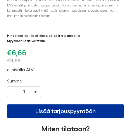
MDF-slatit ja musta huopatausta luovat selkeälinjaisen ja modernin
kontrastin, joka sopii yhtä hyvin skandinaaviseen sisustukseen kuin
industrial-henkisiin tiloihin.
Hinta per kpl, laatikko sisältää 4 paneelia.
Myydään laatikoittain
€
6,66
€
9,99
ei sisällä ALV
Summa
-
+
Lisää tarjouspyyntöön
Miten tilataan?