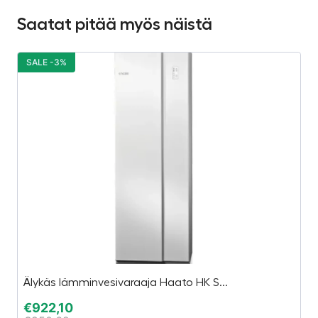
Saatat pitää myös näistä
SALE -3%
S
Älykäs lämminvesivaraaja Haato HK S...
1
€
922,10
€