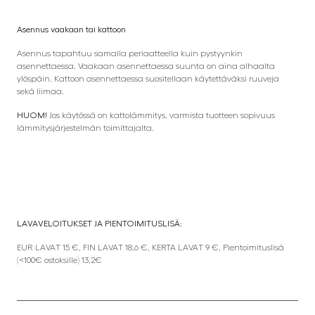
Asennus vaakaan tai kattoon
Asennus tapahtuu samalla periaatteella kuin pystyynkin
asennettaessa. Vaakaan asennettaessa suunta on aina alhaalta
ylöspäin. Kattoon asennettaessa suositellaan käytettäväksi ruuveja
sekä liimaa.
HUOM!
Jos käytössä on kattolämmitys, varmista tuotteen sopivuus
lämmitysjärjestelmän toimittajalta.
LAVAVELOITUKSET JA PIENTOIMITUSLISÄ:
EUR LAVAT 15 €, FIN LAVAT 18,6 €, KERTA LAVAT 9 €, Pientoimituslisä
(<100€ ostoksille) 13,2€