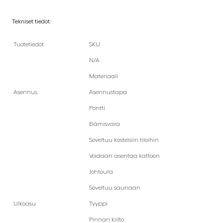
Tekniset tiedot:
Tuotetiedot
SKU
N/A
Materiaali
Asennus
Asennustapa
Pontti
Elämisvara
Soveltuu kosteisiin tiloihin
Voidaan asentaa kattoon
Johtoura
Soveltuu saunaan
Ulkoasu
Tyyppi
Pinnan kiilto