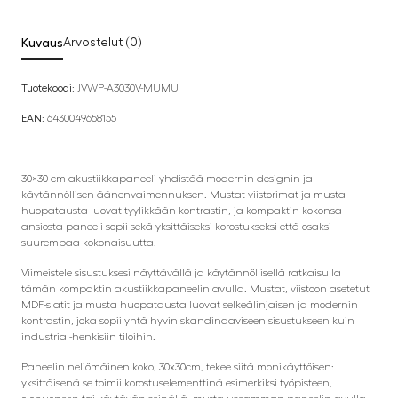
Kuvaus
Arvostelut (0)
Tuotekoodi:
JVWP-A3030V-MUMU
EAN:
6430049658155
30×30 cm akustiikkapaneeli yhdistää modernin designin ja
käytännöllisen äänenvaimennuksen. Mustat viistorimat ja musta
huopatausta luovat tyylikkään kontrastin, ja kompaktin kokonsa
ansiosta paneeli sopii sekä yksittäiseksi korostukseksi että osaksi
suurempaa kokonaisuutta.
Viimeistele sisustuksesi näyttävällä ja käytännöllisellä ratkaisulla
tämän kompaktin akustiikkapaneelin avulla. Mustat, viistoon asetetut
MDF-slatit ja musta huopatausta luovat selkeälinjaisen ja modernin
kontrastin, joka sopii yhtä hyvin skandinaaviseen sisustukseen kuin
industrial-henkisiin tiloihin.
Paneelin neliömäinen koko, 30x30cm, tekee siitä monikäyttöisen:
yksittäisenä se toimii korostuselementtinä esimerkiksi työpisteen,