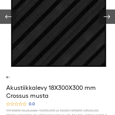
Akustiikkalevy 18X300X300 mm
Crossus musta
0.0
Viimeistele sisustuksesi näyttävällä ja käytännöllisellä ratkaisulla
tämän kompaktin akustiikkapaneelin avulla. Mustat, viistoon asetetut