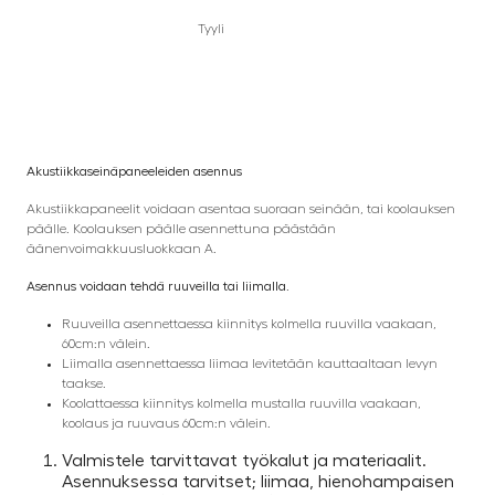
Tyyli
Akustiikkaseinäpaneeleiden asennus
Akustiikkapaneelit voidaan asentaa suoraan seinään, tai koolauksen
päälle. Koolauksen päälle asennettuna päästään
äänenvoimakkuusluokkaan A.
Asennus voidaan tehdä ruuveilla tai liimalla.
Ruuveilla asennettaessa kiinnitys kolmella ruuvilla vaakaan,
60cm:n välein.
Liimalla asennettaessa liimaa levitetään kauttaaltaan levyn
taakse.
Koolattaessa kiinnitys kolmella mustalla ruuvilla vaakaan,
koolaus ja ruuvaus 60cm:n välein.
Valmistele tarvittavat työkalut ja materiaalit.
Asennuksessa tarvitset; liimaa, hienohampaisen