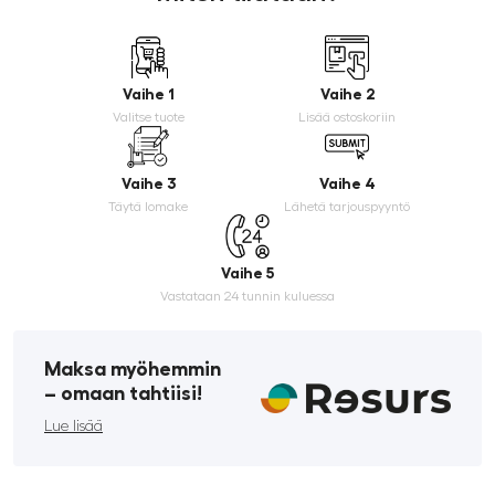
Vaihe 1
Vaihe 2
Valitse tuote
Lisää ostoskoriin
Vaihe 3
Vaihe 4
Täytä lomake
Lähetä tarjouspyyntö
Vaihe 5
Vastataan 24 tunnin kuluessa
Maksa myöhemmin
­– omaan tahtiisi!
Lue lisää