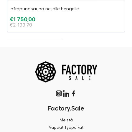
Infrapunasauna neljälle hengelle
1,
€
1 750,00
€
€
2 199,70
€
Factory.Sale
Meistä
Vapaat Työpaikat