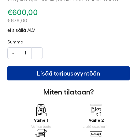
€
600,00
€
679,00
ei sisällä ALV
Summa
-
+
Lisää tarjouspyyntöön
Miten tilataan?
Vaihe 1
Vaihe 2
Valitse tuote
Lisää ostoskoriin