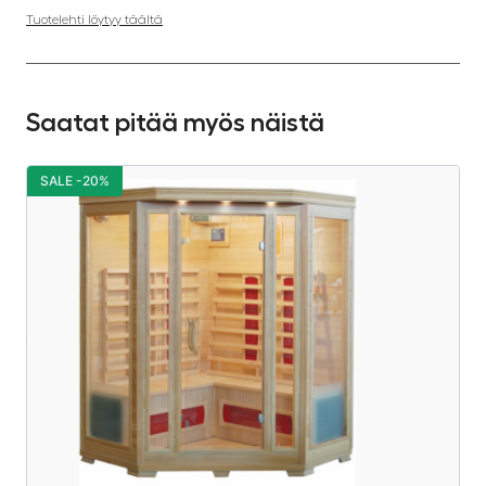
Tuotelehti löytyy täältä
Saatat pitää myös näistä
SALE -20%
S