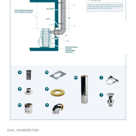
EAN: 4744103017539