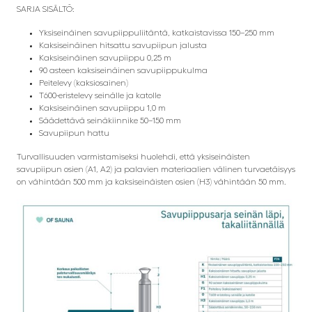
SARJA SISÄLTÖ:
Yksiseinäinen savupiippuliitäntä, katkaistavissa 150–250 mm
Kaksiseinäinen hitsattu savupiipun jalusta
Kaksiseinäinen savupiippu 0,25 m
90 asteen kaksiseinäinen savupiippukulma
Peitelevy (kaksiosainen)
T600-eristelevy seinälle ja katolle
Kaksiseinäinen savupiippu 1,0 m
Säädettävä seinäkiinnike 50–150 mm
Savupiipun hattu
Turvallisuuden varmistamiseksi huolehdi, että yksiseinäisten
savupiipun osien (A1, A2) ja palavien materiaalien välinen turvaetäisyys
on vähintään 500 mm ja kaksiseinäisten osien (H3) vähintään 50 mm.