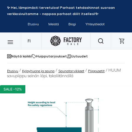
✨ Hei, lämpimästi tervetuloa! Parhaat tehdashinnat suoraan
verkkosivultamme - nappaa parhaat diilit itsellesi!✨
Etusivu
Meistä
Blogi
Yhteystiedot
FI
Näytä kaikki
Huipputarjoukset
Uutuudet
/
/
/
/ HUUM
Etusivu
Kylpyhuone ja sauna
Saunatarvikkeet
Piippusetit
savupiippu seinän läpi, takaliitännällä
SALE -12%