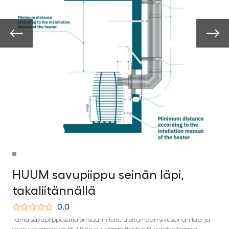
HUUM savupiippu seinän läpi,
takaliitännällä
0.0
Tämä savupiippusarja on suunniteltu ulottumaan sivuseinän läpi ja
se on yhteensopiva HUUMin puulämmitteisten kiukaiden kanssa.