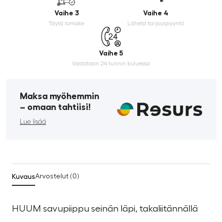
Vaihe 3
Vaihe 4
Täytä lomake
Lähetä tarjouspyyntö
Vaihe 5
Vastataan 24 tunnin kuluessa
Maksa myöhemmin
­– omaan tahtiisi!
Lue lisää
Kuvaus
Arvostelut (0)
HUUM savupiippu seinän läpi, takaliitännällä