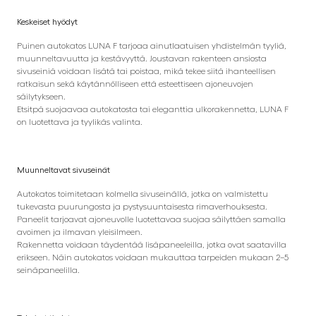
Keskeiset hyödyt
Puinen autokatos LUNA F tarjoaa ainutlaatuisen yhdistelmän tyyliä,
muunneltavuutta ja kestävyyttä. Joustavan rakenteen ansiosta
sivuseiniä voidaan lisätä tai poistaa, mikä tekee siitä ihanteellisen
ratkaisun sekä käytännölliseen että esteettiseen ajoneuvojen
säilytykseen.
Etsitpä suojaavaa autokatosta tai eleganttia ulkorakennetta, LUNA F
on luotettava ja tyylikäs valinta.
Muunneltavat sivuseinät
Autokatos toimitetaan kolmella sivuseinällä, jotka on valmistettu
tukevasta puurungosta ja pystysuuntaisesta rimaverhouksesta.
Paneelit tarjoavat ajoneuvolle luotettavaa suojaa säilyttäen samalla
avoimen ja ilmavan yleisilmeen.
Rakennetta voidaan täydentää lisäpaneeleilla, jotka ovat saatavilla
erikseen. Näin autokatos voidaan mukauttaa tarpeiden mukaan 2–5
seinäpaneelilla.