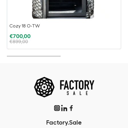
Cozy 18 O-TW
Be
€
700,00
€
€
899,00
€
Factory.Sale