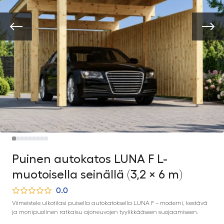
Puinen autokatos LUNA F L-
muotoisella seinällä (3,2 × 6 m)
0.0
Viimeistele ulkotilasi puisella autokatoksella LUNA F – moderni, kestävä
ja monipuolinen ratkaisu ajoneuvojen tyylikkääseen suojaamiseen.