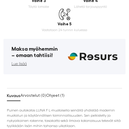
Vaihe 3
Vaihe 4
Täytä lomake
Lähetä tarjouspyyntö
Vaihe 5
Vastataan 24 tunnin kuluessa
Maksa myöhemmin
­– omaan tahtiisi!
Lue lisää
Kuvaus
Arvostelut (0)
Ohjeet (1)
Puinen autokatos LUNA F L-muotoisella seinällä yhdistää modernin
muotoilun ja käytännöllisen toiminnallisuuden. Sen pelkistetty ja
nykyaikainen rakenne, tasakatto sekä ilmava kokonaisuus tekevät siitä
tyylikkään lisän mihin tahansa ulkotilaan.