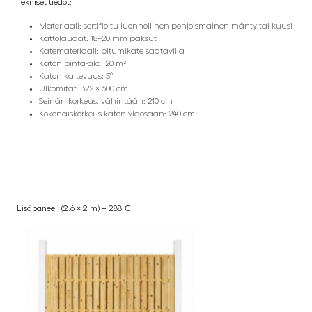
Tekniset tiedot:
Materiaali: sertifioitu luonnollinen pohjoismainen mänty tai kuusi
Kattolaudat: 18–20 mm paksut
Katemateriaali: bitumikate saatavilla
Katon pinta-ala: 20 m²
Katon kaltevuus: 3°
Ulkomitat: 322 × 600 cm
Seinän korkeus, vähintään: 210 cm
Kokonaiskorkeus katon yläosaan: 240 cm
Lisäpaneeli (2.6 × 2 m) + 288 €