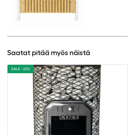
Saatat pitää myös näistä
SALE -22%
S