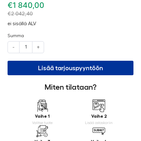
€
1 840,00
€
2 042,40
ei sisällä ALV
Summa
-
+
Lisää tarjouspyyntöön
Miten tilataan?
Vaihe 1
Vaihe 2
Valitse tuote
Lisää ostoskoriin