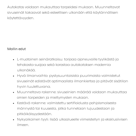
Autokatos voidaan mukauttaa tarpeidesi mukaan. Muunneltavat
sivuseinät takaavat sekä esteettisen ulkonäön että käytännöllisen
käytettävyyden.
Mallin edut
L-muotoinen seinäratkaisu: tarjoaa ajoneuvoille tyylikästä ja
tehokasta suojaa sekä korostaa autokatoksen modernia
ulkonäköä.
Hyvä ilmanvaihto: pystysuuntaisista puurimoista valmistetut
sivuseinät edistävät optimaalista ilmankiertoa ja pitävät sisätilan
hyvin tuulettuvana.
Muunneltava rakenne: sivuseinien määrää voidaan mukauttaa
omien tarpeiden ja mieltymysten mukaan.
Kestävä rakenne: valmistettu sertifioidusta pohjoismaisesta
männystä tai kuusesta, jotka tunnetaan lujuudestaan ja
pitkäikäisyydestään.
Nykyaikainen tyyli: lisää ulkoalueelle viimeistellyn ja eksklusiivisen
ilmeen.