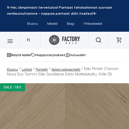
✨ Hei, lämpimästi tervetuloa! Parhaat tehdashinnat suoraan
verkkosivultamme - nappaa parhaat diilit itsellesi!✨
Etusivu
Meistä
Blogi
Yhteystiedot
FI
Näytä kaikki
Huipputarjoukset
Uutuudet
/
/
/
/ Esta Parket Chevron
Etusivu
Lattiat
Parketti
Kalanruotoparketti
Nova Eco Tammi Elite Sandstone Extra Mattalakattu, Kiilto 5%
SALE -18%