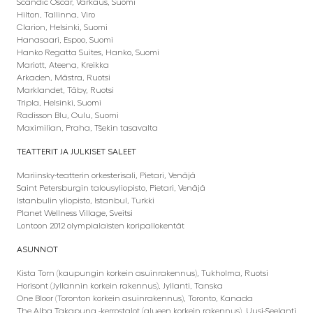
Scandic Oscar, Varkaus, Suomi
Hilton, Tallinna, Viro
Clarion, Helsinki, Suomi
Hanasaari, Espoo, Suomi
Hanko Regatta Suites, Hanko, Suomi
Mariott, Ateena, Kreikka
Arkaden, Mästra, Ruotsi
Marklandet, Täby, Ruotsi
Tripla, Helsinki, Suomi
Radisson Blu, Oulu, Suomi
Maximilian, Praha, Tšekin tasavalta
TEATTERIT JA JULKISET SALEET
Mariinsky-teatterin orkesterisali, Pietari, Venäjä
Saint Petersburgin talousyliopisto, Pietari, Venäjä
Istanbulin yliopisto, Istanbul, Turkki
Planet Wellness Village, Sveitsi
Lontoon 2012 olympialaisten koripallokentät
ASUNNOT
Kista Torn (kaupungin korkein asuinrakennus), Tukholma, Ruotsi
Horisont (Jyllannin korkein rakennus), Jyllanti, Tanska
One Bloor (Toronton korkein asuinrakennus), Toronto, Kanada
The Alba Takapuna -kerrostalot (alueen korkein rakennus), Uusi-Seelanti