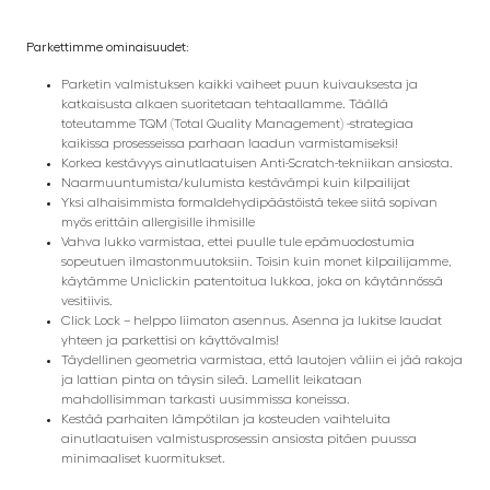
Parkettimme ominaisuudet:
Parketin valmistuksen kaikki vaiheet puun kuivauksesta ja
katkaisusta alkaen suoritetaan tehtaallamme. Täällä
toteutamme TQM (Total Quality Management) -strategiaa
kaikissa prosesseissa parhaan laadun varmistamiseksi!
Korkea kestävyys ainutlaatuisen Anti-Scratch-tekniikan ansiosta.
Naarmuuntumista/kulumista kestävämpi kuin kilpailijat
Yksi alhaisimmista formaldehydipäästöistä tekee siitä sopivan
myös erittäin allergisille ihmisille
Vahva lukko varmistaa, ettei puulle tule epämuodostumia
sopeutuen ilmastonmuutoksiin. Toisin kuin monet kilpailijamme,
käytämme Uniclickin patentoitua lukkoa, joka on käytännössä
vesitiivis.
Click Lock – helppo liimaton asennus. Asenna ja lukitse laudat
yhteen ja parkettisi on käyttövalmis!
Täydellinen geometria varmistaa, että lautojen väliin ei jää rakoja
ja lattian pinta on täysin sileä. Lamellit leikataan
mahdollisimman tarkasti uusimmissa koneissa.
Kestää parhaiten lämpötilan ja kosteuden vaihteluita
ainutlaatuisen valmistusprosessin ansiosta pitäen puussa
minimaaliset kuormitukset.