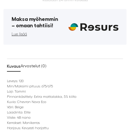
Vastataan 24 tunnin kuluessa
Maksa myöhemmin
­– omaan tahtiisi!
Lue lisää
Kuvaus
Arvostelut (0)
Leveys: 120
Min/Maksimi pituus: 675/675
Laji: Tammi
Pinnankäsittely: Extra mattalakka, 5% kiilto
Kuvio: Chevron Nova Eco
Väri: Beige
Laadinta: Elite
Viiste: 4B nano
Kerrokset: Monikerros
Harjaus: Kevyesti harjattu