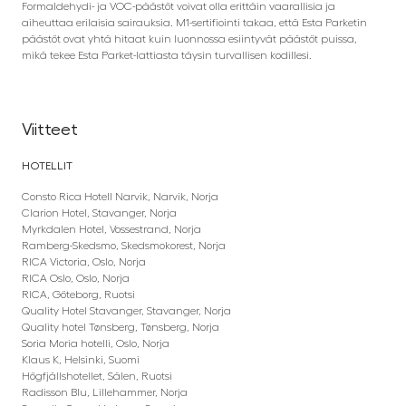
Formaldehydi- ja VOC-päästöt voivat olla erittäin vaarallisia ja
aiheuttaa erilaisia sairauksia. M1-sertifiointi takaa, että Esta Parketin
päästöt ovat yhtä hitaat kuin luonnossa esiintyvät päästöt puissa,
mikä tekee Esta Parket-lattiasta täysin turvallisen kodillesi.
Viitteet
HOTELLIT
Consto Rica Hotell Narvik, Narvik, Norja
Clarion Hotel, Stavanger, Norja
Myrkdalen Hotel, Vossestrand, Norja
Ramberg-Skedsmo, Skedsmokorest, Norja
RICA Victoria, Oslo, Norja
RICA Oslo, Oslo, Norja
RICA, Göteborg, Ruotsi
Quality Hotel Stavanger, Stavanger, Norja
Quality hotel Tønsberg, Tønsberg, Norja
Soria Moria hotelli, Oslo, Norja
Klaus K, Helsinki, Suomi
Högfjällshotellet, Sälen, Ruotsi
Radisson Blu, Lillehammer, Norja