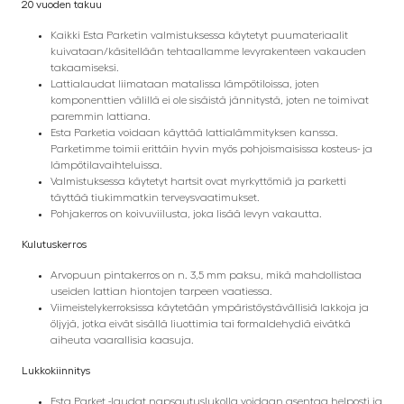
20 vuoden takuu
Kaikki Esta Parketin valmistuksessa käytetyt puumateriaalit
kuivataan/käsitellään tehtaallamme levyrakenteen vakauden
takaamiseksi.
Lattialaudat liimataan matalissa lämpötiloissa, joten
komponenttien välillä ei ole sisäistä jännitystä, joten ne toimivat
paremmin lattiana.
Esta Parketia voidaan käyttää lattialämmityksen kanssa.
Parketimme toimii erittäin hyvin myös pohjoismaisissa kosteus- ja
lämpötilavaihteluissa.
Valmistuksessa käytetyt hartsit ovat myrkyttömiä ja parketti
täyttää tiukimmatkin terveysvaatimukset.
Pohjakerros on koivuviilusta, joka lisää levyn vakautta.
Kulutuskerros
Arvopuun pintakerros on n. 3,5 mm paksu, mikä mahdollistaa
useiden lattian hiontojen tarpeen vaatiessa.
Viimeistelykerroksissa käytetään ympäristöystävällisiä lakkoja ja
öljyjä, jotka eivät sisällä liuottimia tai formaldehydiä eivätkä
aiheuta vaarallisia kaasuja.
Lukkokiinnitys
Esta Parket -laudat napsautuslukolla voidaan asentaa helposti ja