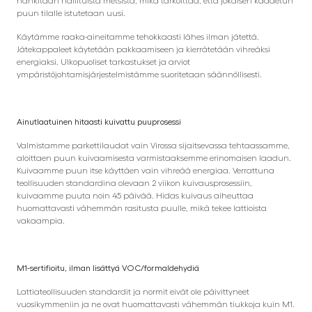
hankitaan hallituista metsistä, mikä tarkoittaa, että jokaisen kaadetun
puun tilalle istutetaan uusi.
Käytämme raaka-aineitamme tehokkaasti lähes ilman jätettä.
Jätekappaleet käytetään pakkaamiseen ja kierrätetään vihreäksi
energiaksi. Ulkopuoliset tarkastukset ja arviot
ympäristöjohtamisjärjestelmistämme suoritetaan säännöllisesti.
Ainutlaatuinen hitaasti kuivattu puuprosessi
Valmistamme parkettilaudat vain Virossa sijaitsevassa tehtaassamme,
aloittaen puun kuivaamisesta varmistaaksemme erinomaisen laadun.
Kuivaamme puun itse käyttäen vain vihreää energiaa. Verrattuna
teollisuuden standardina olevaan 2 viikon kuivausprosessiin,
kuivaamme puuta noin 45 päivää. Hidas kuivaus aiheuttaa
huomattavasti vähemmän rasitusta puulle, mikä tekee lattioista
vakaampia.
M1-sertifioitu, ilman lisättyä VOC/formaldehydiä
Lattiateollisuuden standardit ja normit eivät ole päivittyneet
vuosikymmeniin ja ne ovat huomattavasti vähemmän tiukkoja kuin M1.