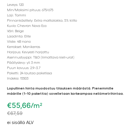
Leveys: 120
Min/Maksimi pituus: 675/675
Laji: Tammi
Pinnankäsittely: Extra mattalakka, 5% kiilto
Kuvio: Chevron Nova Eco
Väri: Beige
Laadinta: Elite
Viiste: 4B nano
Kerrokset: Monikerros
Harjaus: Kevyesti harjattu
Asennustyyppi: T&G (liimattava kieli-urat)
Päällyslevy: yli 3 mm
Puun kovuus: 2.9–3.7
Paketti: 24 lautaa paketissa
Indeksi: 15503
Lopullinen hinta muodostuu tilauksen määrästä. Pienemmille
määrille (1-10 pakettia) sovelletaan korkeampaa neliömetrihintaa.
€
55,66
/m²
€
67,59
ei sisällä ALV