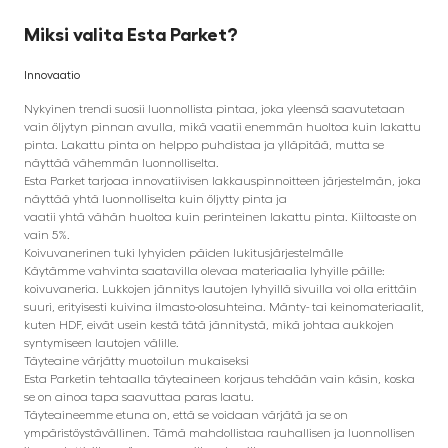
Miksi valita Esta Parket?
Innovaatio
Nykyinen trendi suosii luonnollista pintaa, joka yleensä saavutetaan
vain öljytyn pinnan avulla, mikä vaatii enemmän huoltoa kuin lakattu
pinta. Lakattu pinta on helppo puhdistaa ja ylläpitää, mutta se
näyttää vähemmän luonnolliselta.
Esta Parket tarjoaa innovatiivisen lakkauspinnoitteen järjestelmän, joka
näyttää yhtä luonnolliselta kuin öljytty pinta ja
vaatii yhtä vähän huoltoa kuin perinteinen lakattu pinta. Kiiltoaste on
vain 5%.
Koivuvanerinen tuki lyhyiden päiden lukitusjärjestelmälle
Käytämme vahvinta saatavilla olevaa materiaalia lyhyille päille:
koivuvaneria. Lukkojen jännitys lautojen lyhyillä sivuilla voi olla erittäin
suuri, erityisesti kuivina ilmasto-olosuhteina. Mänty- tai keinomateriaalit,
kuten HDF, eivät usein kestä tätä jännitystä, mikä johtaa aukkojen
syntymiseen lautojen välille.
Täyteaine värjätty muotoilun mukaiseksi
Esta Parketin tehtaalla täyteaineen korjaus tehdään vain käsin, koska
se on ainoa tapa saavuttaa paras laatu.
Täyteaineemme etuna on, että se voidaan värjätä ja se on
ympäristöystävällinen. Tämä mahdollistaa rauhallisen ja luonnollisen