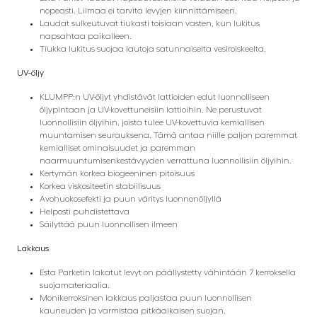
nopeasti. Liimaa ei tarvita levyjen kiinnittämiseen.
Laudat sulkeutuvat tiukasti toisiaan vasten, kun lukitus
napsahtaa paikalleen.
Tiukka lukitus suojaa lautoja satunnaiselta vesiroiskeelta.
UV-öljy
KLUMPP:n UV-öljyt yhdistävät lattioiden edut luonnolliseen
öljypintaan ja UV-kovettuneisiin lattioihin. Ne perustuvat
luonnollisiin öljyihin, joista tulee UV-kovettuvia kemiallisen
muuntamisen seurauksena. Tämä antaa niille paljon paremmat
kemialliset ominaisuudet ja paremman
naarmuuntumisenkestävyyden verrattuna luonnollisiin öljyihin.
Kertymän korkea biogeeninen pitoisuus
Korkea viskositeetin stabiilisuus
Avohuokosefekti ja puun väritys luonnonöljyllä
Helposti puhdistettava
Säilyttää puun luonnollisen ilmeen
Lakkaus
Esta Parketin lakatut levyt on päällystetty vähintään 7 kerroksella
suojamateriaalia.
Monikerroksinen lakkaus paljastaa puun luonnollisen
kauneuden ja varmistaa pitkäaikaisen suojan.