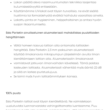
Lakan päällä oleva naarmuuntumaton tekniikka laajentaa
kulumiskestävyyttä entisestään.
Käyttämämme UV-lakat ovat täysin turvallisia, ne eivät sisällä
liuottimia tai formaldehydiä eivätkä haihduta vaarallisia aineita.
Lakattu pinta on hygieeninen, helppohoitoinen ja antaa hyvän
suojan likaantumiselta.
Esta Parketin ainutlaatuinen alusmateriaali mahdollistaa puulattioiden
hengittämisen
Vältä homeen kasvua lattian alla antamalla lattioiden
hengittää. Esta Parketin 2,3 mm paksuinen alusmateriaali
käyttää ilmakanavia mikropumpun järjestelmän avulla ilman
kierrättämiseen lattian alla. Alusmateriaalin ilmakanavat
varmistavat jatkuvan ilmanvaihdon kävellessä. Tämä poistaa
kosteuden lattiasta. Alusmateriaali vähentää myös ääntä 22 dB
ja sillä on korkea puristuslujuus.
Se toimii myös hyvin lattialämmityksen kanssa.
100% puuta
Esta Parketin lattiat ovat täysin kierrätettäviä. Ne valmistetaan
uusiutuvista luonnonvaroista vahingoittamatta luontoamme. Puu