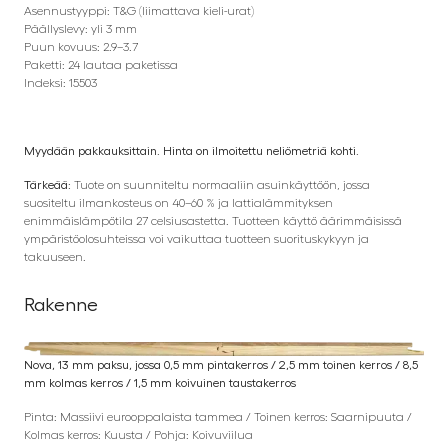
Asennustyyppi: T&G (liimattava kieli-urat)
Päällyslevy: yli 3 mm
Puun kovuus: 2.9–3.7
Paketti: 24 lautaa paketissa
Indeksi: 15503
Myydään pakkauksittain. Hinta on ilmoitettu neliömetriä kohti.
Tärkeää:
Tuote on suunniteltu normaaliin asuinkäyttöön, jossa
suositeltu ilmankosteus on 40–60 % ja lattialämmityksen
enimmäislämpötila 27 celsiusastetta. Tuotteen käyttö äärimmäisissä
ympäristöolosuhteissa voi vaikuttaa tuotteen suorituskykyyn ja
takuuseen.
Rakenne
Nova, 13 mm paksu, jossa 0,5 mm pintakerros / 2,5 mm toinen kerros / 8,5
mm kolmas kerros / 1,5 mm koivuinen taustakerros
Pinta: Massiivi eurooppalaista tammea / Toinen kerros: Saarnipuuta /
Kolmas kerros: Kuusta / Pohja: Koivuviilua