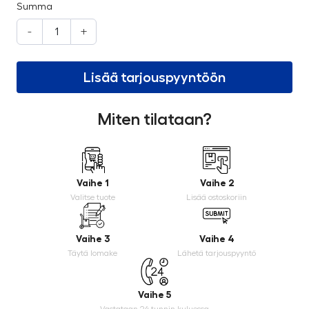
Summa
-
+
Lisää tarjouspyyntöön
Miten tilataan?
Vaihe 1
Vaihe 2
Valitse tuote
Lisää ostoskoriin
Vaihe 3
Vaihe 4
Täytä lomake
Lähetä tarjouspyyntö
Vaihe 5