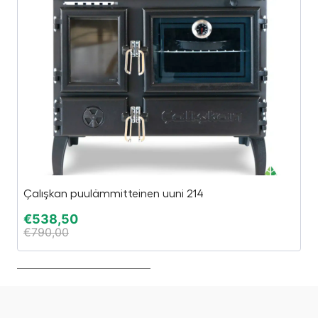
Çalışkan puulämmitteinen uuni 214
J
€
538,50
€
€
790,00
€