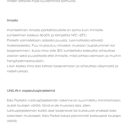
ilmeen lattioille myös suuremmilla solmuilla.
Ilmasto
Ihanteellinen ilmasto parkettilautoille on sama kuin ihmisille:
suhteellinen kosteus 40-60% ja lämpötila 14°C–23°C.
Parketti valmistetaan aidoista puusta, luonnollisista elävistä
materiaaleista. Puu mukautuu ilmaston mukaan (supistuminen tai
laajeneminen). Kuiva ilma (alle 30% suhteellista kosteutta) aiheuttaa
vaaran sekä puulattioille että ihmisille, mikä johtaa astmaan ja muihin
hengityselinsairauksiin.
Liian kostea ilma saa lattiasi laajenemaan ja aiheuttaa väsymystä ja
nestehukkaa.
UNILIN:n napsautusjärjestelmä
Esta Parketin lukitusjärjestelmän rakenne on suunniteltu minimoimaan
aukot lautojen välillä. Siinä ei ole muovisia osia, joten
lukitusjärjestelmän kaikki osat laajenevat tai kutistuvat yhdessä koko
rakenteen mukaisesti. Esta Parket takaa pienimmät korkeuserot lautojen
välillä.