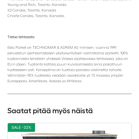
Young and Rich, Toronto, Kanada
X2 Condos, Toronto, Kanada
Charle Condos, Toronto, Kanada.
Tietoa tehtaasta
Esta Parket on TECHNOMAR & ADREM AS -nimisen, vuonna 1991
perustetun perheomisteisen yksityisyrityksen valmistama parketti. 100%
tuotannosta tehdään yhdessä Virossa sijaitsevassa tehtaassa, joka on
EU:n jäsen. Tuotanto kattaa puun kuivaamisesta aina pakattuun
tuotteeseen asti. Konseptina on tuottaa parasta vastinetta rahalle.
Vähintään 95% tuotteista viedään asiakkaille yli 72 maassa ympäri
Eurooppaa, Amerikkaa, Aasiaa ja Afrikkaa.
Saatat pitää myös näistä
SALE -32%
S