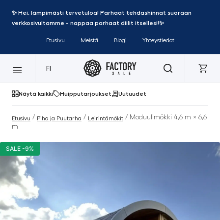
✨ Hei, lämpimästi tervetuloa! Parhaat tehdashinnat suoraan
verkkosivultamme - nappaa parhaat diilit itsellesi!✨
Etusivu
Meistä
Blogi
Yhteystiedot
FI
Näytä kaikki
Huipputarjoukset
Uutuudet
/
/
/ Moduulimökki 4,6 m × 6,6
Etusivu
Piha ja Puutarha
Leirintämökit
m
SALE -9%