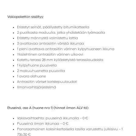
Vakiopakettiin sisältyy:
Eristetyt seinät, päällystetty bitumikatteella
2 puolikasta moduulia, jotka yhdistetään työmaalla
Eristetty männystä valmistettu lattia
3 avattavaa antrasiitin väristä ikkunaa
1 pieni avattava antrasiitin värinen kylpyhuoneen ikkuna
Yksilehtinen antrasiitin värinen ulko-ovi
Katettu terassi 28 mm kyllästetyistä terassilaudoista
1 kylpyhuone puuovella
2 makuuhuonetta puuovilla
1 avara olohuone
Antrasiitin väriset koristepuulaudat
Ilmanvaihtojärjestelmä
Etuseinä, osa A (huone nro 1) (hinnat ilman ALV:tä):
Vakiovaihtoehto: puuseinä ikkunalla – 0 €
Puuseinä ilman ikkunaa – 0 €
Panoraamainen kaksinkertaisella lasilla varustettu julkisivu – 1
736,50 €