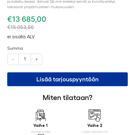
ja katettu terassi. Vahvat 126 mm eristetyt seinät ja kivivilla-eristys
takaavat ympärivuotisen mukavuuden.
€
13 685,00
€
15 053,50
ei sisällä ALV
Summa
-
+
Lisää tarjouspyyntöön
Miten tilataan?
Vaihe 1
Vaihe 2
Valitse tuote
Lisää ostoskoriin