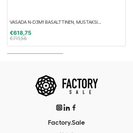
VASADA N-D3M1 BASALTTINEN, MUSTAKSI...
E
€
618,75
€
€
711,56
€
Factory.Sale