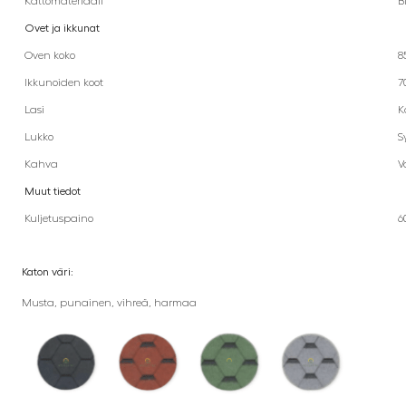
Kattomateriaali
B
Ovet ja ikkunat
Oven koko
8
Ikkunoiden koot
7
Lasi
K
Lukko
S
Kahva
V
Muut tiedot
Kuljetuspaino
6
Katon väri:
Musta, punainen, vihreä, harmaa