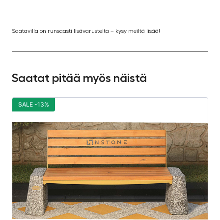
Saatavilla on runsaasti lisävarusteita – kysy meiltä lisää!
Saatat pitää myös näistä
SALE -13%
S