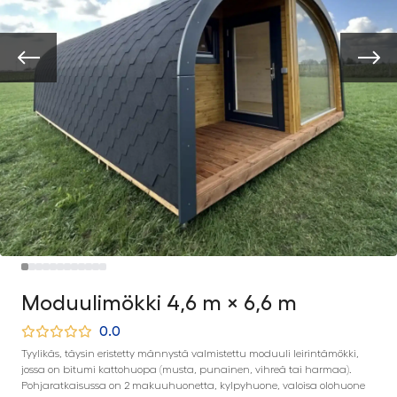
Moduulimökki 4,6 m × 6,6 m
0.0
Tyylikäs, täysin eristetty männystä valmistettu moduuli leirintämökki,
jossa on bitumi kattohuopa (musta, punainen, vihreä tai harmaa).
Pohjaratkaisussa on 2 makuuhuonetta, kylpyhuone, valoisa olohuone