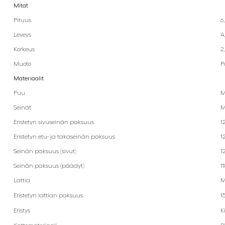
Mitat
Pituus
6
Leveys
4
Korkeus
2
Muoto
P
Materiaalit
Puu
M
Seinät
M
Eristetyn sivuseinän paksuus
1
Eristetyn etu- ja takaseinän paksuus
1
Seinän paksuus (sivut)
1
Seinän paksuus (päädyt)
1
Lattia
M
Eristetyn lattian paksuus
1
Eristys
K