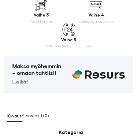
Vaihe 3
Vaihe 4
Täytä lomake
Lähetä tarjouspyyntö
Vaihe 5
Vastataan 24 tunnin kuluessa
Maksa myöhemmin
­– omaan tahtiisi!
Lue lisää
Kuvaus
Arvostelut (0)
Kategoria