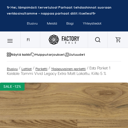
✨ Hei, lämpimästi tervetuloa! Parhaat tehdashinnat suoraan
verkkosivultamme - nappaa parhaat diilit itsellesi!✨
Etusivu
Meistä
Blogi
Yhteystiedot
FI
Näytä kaikki
Huipputarjoukset
Uutuudet
/
/
/
/ Esta Parket 1
Etusivu
Lattiat
Parketti
Yksisauvainen parketti
Kaistale Tammi Vivid Legacy Extra Matt Lakattu, Kiilto 5 %
SALE -12%