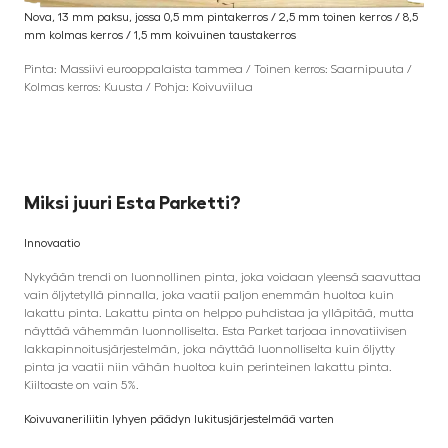
Nova, 13 mm paksu, jossa 0,5 mm pintakerros / 2,5 mm toinen kerros / 8,5
mm kolmas kerros / 1,5 mm koivuinen taustakerros
Pinta: Massiivi eurooppalaista tammea / Toinen kerros: Saarnipuuta /
Kolmas kerros: Kuusta / Pohja: Koivuviilua
Miksi juuri Esta Parketti
?
Innovaatio
Nykyään trendi on luonnollinen pinta, joka voidaan yleensä saavuttaa
vain öljytetyllä pinnalla, joka vaatii paljon enemmän huoltoa kuin
lakattu pinta. Lakattu pinta on helppo puhdistaa ja ylläpitää, mutta
näyttää vähemmän luonnolliselta. Esta Parket tarjoaa innovatiivisen
lakkapinnoitusjärjestelmän, joka näyttää luonnolliselta kuin öljytty
pinta ja vaatii niin vähän huoltoa kuin perinteinen lakattu pinta.
Kiiltoaste on vain 5%.
Koivuvaneriliitin lyhyen päädyn lukitusjärjestelmää varten