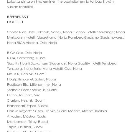
Lakattu pinta on hygieeninen, helppohoitoinen ja tarjoaa hyvän
suojan tahroilta.
REFERENSSIT
HOTELLIT
Consto Rica Hotelli Narvik, Narvik, Norja Clarion Hotelli, Stavanger, Norja
Myrkdalen Hotelli, Vossestrand, Norja Ramberg-Skedsmo, Skedsmokorest,
Norja RICA Victoria, Oslo, Norja
RICA Oslo, Oslo, Norja
RICA, Götheborg, Ruotsi
Quality Hotelli Stavanger, Stavanger, Norja Quality Hotelli Tønsberg,
Tønsberg, Norja Soria Moria Hotelli, Oslo, Norja
Klaus K, Helsinki, Suomi
Högfjällshotellet, Sälen, Ruotsi
Radisson Blu, Lillehammer, Norja
Scandic Oscar, Varkaus, Suomi
Hilton, Tallinna, Viro
Clarion, Helsinki, Suomi
Hanasaari, Espoo, Suomi
Hanko Regatta Suites, Hanko, Suomi Mariott, Ateena, Kreikka
Arkaden, Mästra, Ruotsi
Marklandet, Täby, Ruotsi
Tripla, Helsinki, Suomi