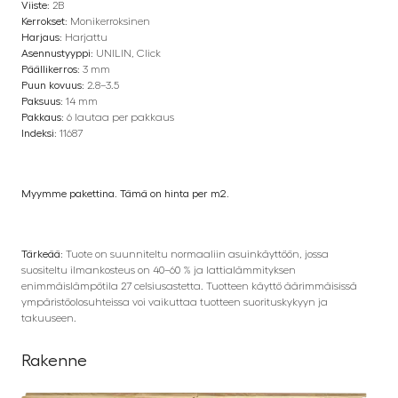
Viiste:
2B
Kerrokset:
Monikerroksinen
Harjaus:
Harjattu
Asennustyyppi:
UNILIN, Click
Päällikerros:
3 mm
Puun kovuus:
2.8–3.5
Paksuus:
14 mm
Pakkaus:
6 lautaa per pakkaus
Indeksi:
11687
Myymme pakettina. Tämä on hinta per m2.
Tärkeää:
Tuote on suunniteltu normaaliin asuinkäyttöön, jossa
suositeltu ilmankosteus on 40–60 % ja lattialämmityksen
enimmäislämpötila 27 celsiusastetta. Tuotteen käyttö äärimmäisissä
ympäristöolosuhteissa voi vaikuttaa tuotteen suorituskykyyn ja
takuuseen.
Rakenne