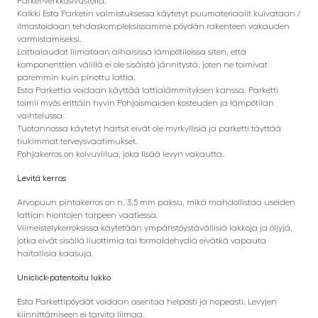
Parket-verkkosivustolla.
Kaikki Esta Parketin valmistuksessa käytetyt puumateriaalit kuivataan /
ilmastoidaan tehdaskompleksissamme pöydän rakenteen vakauden
varmistamiseksi.
Lattialaudat liimataan alhaisissa lämpötiloissa siten, että
komponenttien välillä ei ole sisäistä jännitystä, joten ne toimivat
paremmin kuin pinottu lattia.
Esta Parkettia voidaan käyttää lattialämmityksen kanssa. Parketti
toimii myös erittäin hyvin Pohjoismaiden kosteuden ja lämpötilan
vaihtelussa.
Tuotannossa käytetyt hartsit eivät ole myrkyllisiä ja parketti täyttää
tiukimmat terveysvaatimukset.
Pohjakerros on koivuviilua, joka lisää levyn vakautta.
Levitä kerros
Arvopuun pintakerros on n. 3,5 mm paksu, mikä mahdollistaa useiden
lattian hiontojen tarpeen vaatiessa.
Viimeistelykerroksissa käytetään ympäristöystävällisiä lakkoja ja öljyjä,
jotka eivät sisällä liuottimia tai formaldehydiä eivätkä vapauta
haitallisia kaasuja.
Uniclick-patentoitu lukko
Esta Parkettipöydät voidaan asentaa helposti ja nopeasti. Levyjen
kiinnittämiseen ei tarvita liimaa.