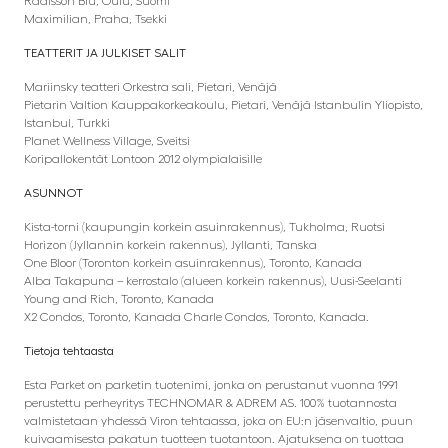
Radisson Blu, Oulu, Suomi
Maximilian, Praha, Tsekki
TEATTERIT JA JULKISET SALIT
Mariinsky teatteri Orkestra sali, Pietari, Venäjä
Pietarin Valtion Kauppakorkeakoulu, Pietari, Venäjä Istanbulin Yliopisto,
Istanbul, Turkki
Planet Wellness Village, Sveitsi
Koripallokentät Lontoon 2012 olympialaisille
ASUNNOT
Kista-torni (kaupungin korkein asuinrakennus), Tukholma, Ruotsi
Horizon (Jyllannin korkein rakennus), Jyllanti, Tanska
One Bloor (Toronton korkein asuinrakennus), Toronto, Kanada
Alba Takapuna – kerrostalo (alueen korkein rakennus), Uusi-Seelanti
Young and Rich, Toronto, Kanada
X2 Condos, Toronto, Kanada Charle Condos, Toronto, Kanada.
Tietoja tehtaasta
Esta Parket on parketin tuotenimi, jonka on perustanut vuonna 1991
perustettu perheyritys TECHNOMAR & ADREM AS. 100% tuotannosta
valmistetaan yhdessä Viron tehtaassa, joka on EU:n jäsenvaltio, puun
kuivaamisesta pakatun tuotteen tuotantoon. Ajatuksena on tuottaa