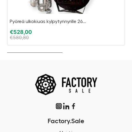
Pyöreä ulkokiuas kylpytynnyrille 26...
Ø
€
528,00
€
€
580,80
€
Factory.Sale