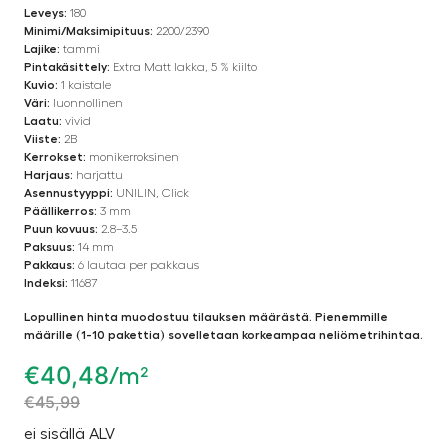
Leveys:
180
Minimi/Maksimipituus:
2200/2390
Lajike:
tammi
Pintakäsittely:
Extra Matt lakka, 5 % kiilto
Kuvio:
1 kaistale
Väri:
luonnollinen
Laatu:
vivid
Viiste:
2B
Kerrokset:
monikerroksinen
Harjaus:
harjattu
Asennustyyppi:
UNILIN, Click
Päällikerros:
3 mm
Puun kovuus:
2.8–3.5
Paksuus:
14 mm
Pakkaus:
6 lautaa per pakkaus
Indeksi:
11687
Lopullinen hinta muodostuu tilauksen määrästä. Pienemmille
määrille (1-10 pakettia) sovelletaan korkeampaa neliömetrihintaa.
€
40,48
/m²
€
45,99
ei sisällä ALV