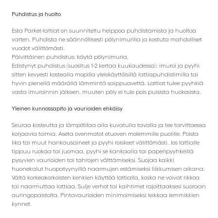
Puhdistus ja huolto
Esta Parket-lattiat on suunniteltu helppoa puhdistamista ja huoltoa
varten. Puhdista ne säännöllisesti pölynimurilla ja kostuta mahdolliset
vuodot välittömästi.
Päivittäinen puhdistus: käytä pölynimuria.
Edistynyt puhdistus (suositus 1-2 kertaa kuukaudessa): imuroi ja pyyhi
sitten kevyesti kostealla mopilla yleiskäyttöisillä lattiapuhdistimilla tai
hyvin pienellä määrällä lämmintä saippuavettä. Lattiat tulee pyyhkiä
vasta imuroinnin jälkeen, muuten pöly ei tule pois puisista huokosista.
Yleinen kunnossapito ja vaurioiden ehkäisy
Seuraa kosteutta ja lämpötilaa alla kuvatulla tavalla ja tee tarvittaessa
korjaavia toimia. Aseta ovenmatot etuoven molemmille puolille. Poista
lika tai muut hankausaineet ja pyyhi roiskeet välittömästi. Jos lattialle
tippuu ruokaa tai juomaa, pyyhi se kankaalla tai paperipyyhkeillä
pysyvien vaurioiden tai tahrojen välttämiseksi. Suojaa kaikki
huonekalut huopatyynyillä naarmujen estämiseksi liikkumisen aikana.
Vältä korkeakorkoisten kenkien käyttöä lattialla, koska ne voivat rikkoa
tai naarmuttaa lattiaa. Sulje verhot tai kaihtimet rajoittaaksesi suoraan
auringopaistolta. Pintavaurioiden minimoimiseksi leikkaa lemmikkien
kynnet.