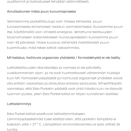
auditoinnit ja tarkastukset tehdään säännöllisesti.
Ainutlaatuinen hidas puun kuivumisprosessi
Valmistamme parkettitauluja vain Virossa tehtaalla, puun
kuivaamisesta erinomaisen laadun varmistamiseksi. Kuivaamme puun
itse, käyttämällä vain vihreetä energiaa. Verrattuna teollisuuden
tavanomaiseen kaksiviikkoiseen kuivausprosessiin kuivaamme puun
noin 45 päivässä. Hidas kuivaus vähentää merkittävästi puun
kuormitusta, mikä tekee lattiat vakaammiksi.
M1-todistus, haihtuvia orgaanisia yhdisteitä / formaldehydiä ei ole lisätty
Lattiateollisuuden standardeja ja normeja ei ole päivitetty
vuosikymmenien ajan, ja ne ovat huomattavasti vähemmän tiukkoja
kuin M1. Formaldehydipäästöt ja haihtuvat orgaaniset yhdisteet voivat
olla erittäin vaarallisia ja aiheuttaa erilaisia ​​sairauksia. M1-sertifikaatti
varmistaa, että Esta Parketin päästöt ovat yhtä hitaita kuin ne löytyvät
luonnon puista, joten Esta Parket-lattia on täysin turvallinen kodillesi.
Lattialämmitys
Esta Parket-lattiat soveltuvat lattialämmitykseen.
Lämmitysjärjestelmää tulee säätää siten, että parketin lämpötila ei
koskaan ylitä + 27 ° C. Lämpötilan enimmäisvaihtelu ei saisi ylittää 24
tuntia.