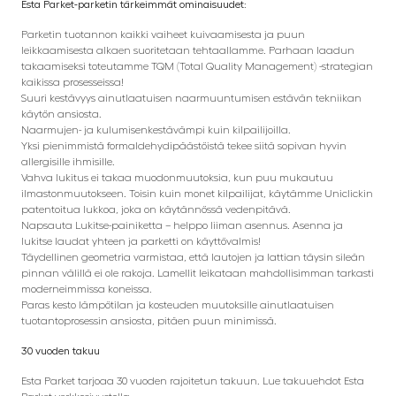
Esta Parket-parketin tärkeimmät ominaisuudet:
Parketin tuotannon kaikki vaiheet kuivaamisesta ja puun
leikkaamisesta alkaen suoritetaan tehtaallamme. Parhaan laadun
takaamiseksi toteutamme TQM (Total Quality Management) -strategian
kaikissa prosesseissa!
Suuri kestävyys ainutlaatuisen naarmuuntumisen estävän tekniikan
käytön ansiosta.
Naarmujen- ja kulumisenkestävämpi kuin kilpailijoilla.
Yksi pienimmistä formaldehydipäästöistä tekee siitä sopivan hyvin
allergisille ihmisille.
Vahva lukitus ei takaa muodonmuutoksia, kun puu mukautuu
ilmastonmuutokseen. Toisin kuin monet kilpailijat, käytämme Uniclickin
patentoitua lukkoa, joka on käytännössä vedenpitävä.
Napsauta Lukitse-painiketta – helppo liiman asennus. Asenna ja
lukitse laudat yhteen ja parketti on käyttövalmis!
Täydellinen geometria varmistaa, että lautojen ja lattian täysin sileän
pinnan välillä ei ole rakoja. Lamellit leikataan mahdollisimman tarkasti
moderneimmissa koneissa.
Paras kesto lämpötilan ja kosteuden muutoksille ainutlaatuisen
tuotantoprosessin ansiosta, pitäen puun minimissä.
30 vuoden takuu
Esta Parket tarjoaa 30 vuoden rajoitetun takuun. Lue takuuehdot Esta