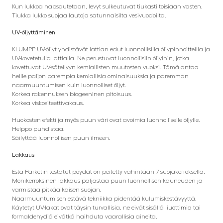
Kun lukkoa napsautetaan, levyt sulkeutuvat tiukasti toisiaan vasten.
Tiukka lukko suojaa lautoja satunnaisilta vesivuodoilta.
UV-öljyttäminen
KLUMPP UV-öljyt yhdistävät lattian edut luonnollisilla öljypinnoitteilla ja
UV-kovetetulla lattialla. Ne perustuvat luonnollisiin öljyihin, jotka
kovettuvat UV-säteilyyn kemiallisten muutosten vuoksi. Tämä antaa
heille paljon parempia kemiallisia ominaisuuksia ja paremman
naarmuuntumisen kuin luonnolliset öljyt.
Korkea rakennuksen biogeeninen pitoisuus.
Korkea viskositeettivakaus.
Huokosten efekti ja myös puun väri ovat avoimia luonnolliselle öljylle.
Helppo puhdistaa.
Säilyttää luonnollisen puun ilmeen.
Lakkaus
Esta Parketin testatut pöydät on peitetty vähintään 7 suojakerroksella.
Monikerroksinen lakkaus paljastaa puun luonnollisen kauneuden ja
varmistaa pitkäaikaisen suojan.
Naarmuuntumisen estävä tekniikka pidentää kulumiskestävyyttä.
Käytetyt UV-lakat ovat täysin turvallisia, ne eivät sisällä liuottimia tai
formaldehydiä eivätkä haihduta vaarallisia aineita.