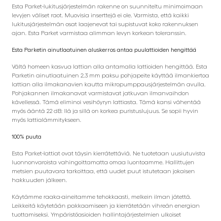
Esta Parket-lukitusjärjestelmän rakenne on suunniteltu minimoimaan
levyjen väliset raot. Muovisia inserttejä ei ole. Varmista, että kaikki
lukitusjärjestelmän osat laajenevat tai supistuvat koko rakennuksen
ajan. Esta Parket varmistaa alimman levyn korkean toleranssin.
Esta Parketin ainutlaatuinen aluskerros antaa puulattioiden hengittää
Vältä homeen kasvua lattian alla antamalla lattioiden hengittää. Esta
Parketin ainutlaatuinen 2,3 mm paksu pohjapeite käyttää ilmankiertoa
lattian alla ilmakanavien kautta mikropumppausjärjestelmän avulla.
Pohjakannen ilmakanavat varmistavat jatkuvan ilmanvaihdon
kävellessä. Tämä eliminoi vesihöyryn lattiasta. Tämä kansi vähentää
myös ääntä 22 dB: llä ja sillä on korkea puristuslujuus. Se sopii hyvin
myös lattialämmitykseen.
100% puuta
Esta Parket-lattiat ovat täysin kierrätettäviä. Ne tuotetaan uusiutuvista
luonnonvaroista vahingoittamatta omaa luontoamme. Hallittujen
metsien puutavara tarkoittaa, että uudet puut istutetaan jokaisen
hakkuuden jälkeen.
Käytämme raaka-aineitamme tehokkaasti, melkein ilman jätettä.
Leikkeitä käytetään pakkaamiseen ja kierrätetään vihreän energian
tuottamiseksi. Ympäristöasioiden hallintajärjestelmien ulkoiset