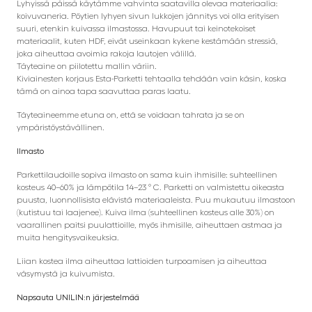
Lyhyissä päissä käytämme vahvinta saatavilla olevaa materiaalia:
koivuvaneria. Pöytien lyhyen sivun lukkojen jännitys voi olla erityisen
suuri, etenkin kuivassa ilmastossa. Havupuut tai keinotekoiset
materiaalit, kuten HDF, eivät useinkaan kykene kestämään stressiä,
joka aiheuttaa avoimia rakoja lautojen välillä.
Täyteaine on piilotettu mallin väriin.
Kiviainesten korjaus Esta-Parketti tehtaalla tehdään vain käsin, koska
tämä on ainoa tapa saavuttaa paras laatu.
Täyteaineemme etuna on, että se voidaan tahrata ja se on
ympäristöystävällinen.
Ilmasto
Parkettilaudoille sopiva ilmasto on sama kuin ihmisille: suhteellinen
kosteus 40–60% ja lämpötila 14–23 ° C. Parketti on valmistettu oikeasta
puusta, luonnollisista elävistä materiaaleista. Puu mukautuu ilmastoon
(kutistuu tai laajenee). Kuiva ilma (suhteellinen kosteus alle 30%) on
vaarallinen paitsi puulattioille, myös ihmisille, aiheuttaen astmaa ja
muita hengitysvaikeuksia.
Liian kostea ilma aiheuttaa lattioiden turpoamisen ja aiheuttaa
väsymystä ja kuivumista.
Napsauta UNILIN:n järjestelmää