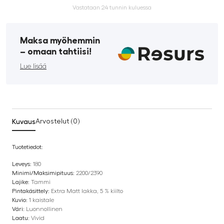
Vastataan 24 tunnin kuluessa
Maksa myöhemmin
­– omaan tahtiisi!
Lue lisää
Kuvaus
Arvostelut (0)
Tuotetiedot:
Leveys:
180
Minimi/Maksimipituus:
2200/2390
Lajike:
Tammi
Pintakäsittely:
Extra Matt lakka, 5 % kiilto
Kuvio:
1 kaistale
Väri:
Luonnollinen
Laatu:
Vivid