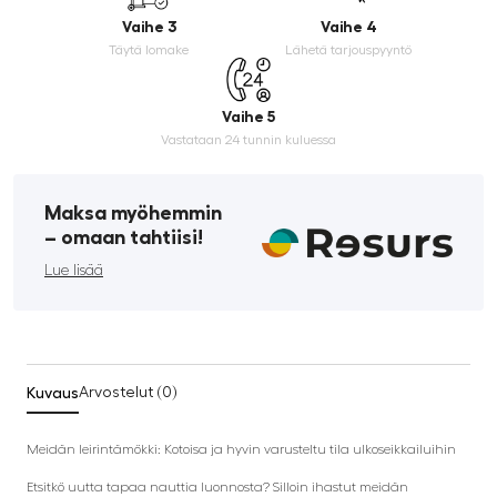
Vaihe 3
Vaihe 4
Täytä lomake
Lähetä tarjouspyyntö
Vaihe 5
Vastataan 24 tunnin kuluessa
Maksa myöhemmin
­– omaan tahtiisi!
Lue lisää
Kuvaus
Arvostelut (0)
Meidän leirintämökki: Kotoisa ja hyvin varusteltu tila ulkoseikkailuihin
Etsitkö uutta tapaa nauttia luonnosta? Silloin ihastut meidän