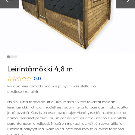
Leirintämökki 4,8 m
0.0
Meidän leirintämökki: kodikas ja hyvin varusteltu tila
ulkoiluseikkailuihin
Etsitkö uutta tapaa nauttia ulkoilmasta? Sitten rakastat meidän
leirintämökki, jotka on huolellisesti suunniteltu tarjoamaan mukavuutta
ja kätevyyttä. Klassisten asuntovaunujen viehätyksestä inspiroituneina,
nämä itsenäiset perävaunuun perustuvat leirintäalueet on suunniteltu
parantamaan ulkoiluasi. Niissä on makuutilat, keittiö, ruokailutila ja
runsaasti säilytystilaa. Näin voit tuntea olosi kotoisaksi missä tahansa
menetkin.