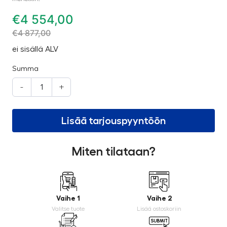
€
4 554,00
€
4 877,00
ei sisällä ALV
Summa
-
+
Lisää tarjouspyyntöön
Miten tilataan?
Vaihe 1
Vaihe 2
Valitse tuote
Lisää ostoskoriin