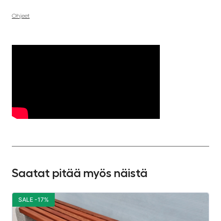
Ohjeet
Saatat pitää myös näistä
SALE -17%
S