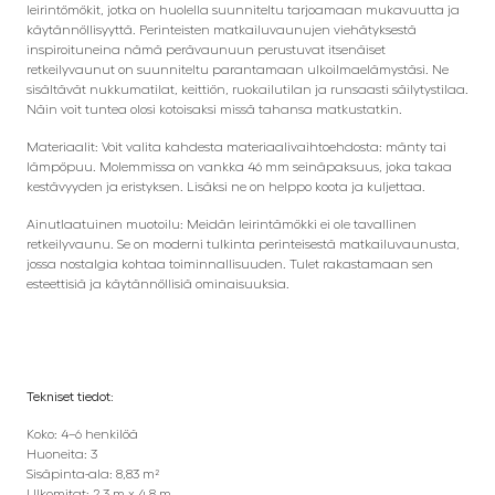
leirintömökit, jotka on huolella suunniteltu tarjoamaan mukavuutta ja
käytännöllisyyttä. Perinteisten matkailuvaunujen viehätyksestä
inspiroituneina nämä perävaunuun perustuvat itsenäiset
retkeilyvaunut on suunniteltu parantamaan ulkoilmaelämystäsi. Ne
sisältävät nukkumatilat, keittiön, ruokailutilan ja runsaasti säilytystilaa.
Näin voit tuntea olosi kotoisaksi missä tahansa matkustatkin.
Materiaalit: Voit valita kahdesta materiaalivaihtoehdosta: mänty tai
lämpöpuu. Molemmissa on vankka 46 mm seinäpaksuus, joka takaa
kestävyyden ja eristyksen. Lisäksi ne on helppo koota ja kuljettaa.
Ainutlaatuinen muotoilu: Meidän leirintämökki ei ole tavallinen
retkeilyvaunu. Se on moderni tulkinta perinteisestä matkailuvaunusta,
jossa nostalgia kohtaa toiminnallisuuden. Tulet rakastamaan sen
esteettisiä ja käytännöllisiä ominaisuuksia.
Tekniset tiedot:
Koko: 4–6 henkilöä
Huoneita: 3
Sisäpinta-ala: 8,83 m²
Ulkomitat: 2,3 m x 4,8 m