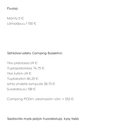
Puulaji:
Mänty 0 €
Lämpöpuu 1 150 €
Sähkövarustelu Camping Busseihin:
Yksi pistorasia 69 €
Tuplapistorasia 74,75 €
Yksi kytkin 69 €
Tuplakytkin 86,25 €
Johto yhdelle lampulle 28,75 €
Sulaketaulu 138 €
Camping PODin ulkomaalin väri: + 552 €
Saatavilla myös paljon huonekaluja, kysy lisää.