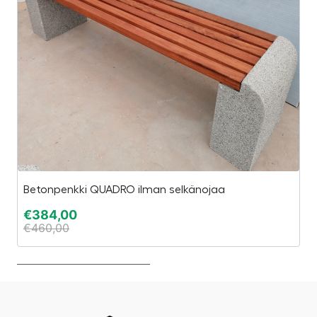
Betonpenkki QUADRO ilman selkänojaa
St
€
384,00
€
€
460,00
€