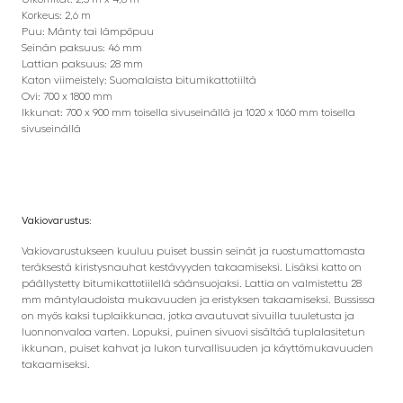
Korkeus: 2,6 m
Puu: Mänty tai lämpöpuu
Seinän paksuus: 46 mm
Lattian paksuus: 28 mm
Katon viimeistely: Suomalaista bitumikattotiiltä
Ovi: 700 x 1800 mm
Ikkunat: 700 x 900 mm toisella sivuseinällä ja 1020 x 1060 mm toisella
sivuseinällä
Vakiovarustus:
Vakiovarustukseen kuuluu puiset bussin seinät ja ruostumattomasta
teräksestä kiristysnauhat kestävyyden takaamiseksi. Lisäksi katto on
päällystetty bitumikattotiilellä säänsuojaksi. Lattia on valmistettu 28
mm mäntylaudoista mukavuuden ja eristyksen takaamiseksi. Bussissa
on myös kaksi tuplaikkunaa, jotka avautuvat sivuilla tuuletusta ja
luonnonvaloa varten. Lopuksi, puinen sivuovi sisältää tuplalasitetun
ikkunan, puiset kahvat ja lukon turvallisuuden ja käyttömukavuuden
takaamiseksi.