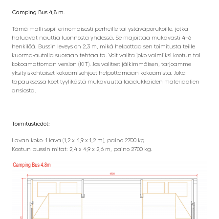
Camping Bus 4,8 m:
Tämä malli sopii erinomaisesti perheille tai ystäväporukoille, jotka
haluavat nauttia luonnosta yhdessä. Se majoittaa mukavasti 4–6
henkilöä. Bussin leveys on 2,3 m, mikä helpottaa sen toimitusta teille
kuorma-autolla suoraan tehtaalta. Voit valita joko valmiiksi kootun tai
kokoamattoman version (KIT). Jos valitset jälkimmäisen, tarjoamme
yksityiskohtaiset kokoamisohjeet helpottamaan kokoamista. Joka
tapauksessa koet tyylikästä mukavuutta laadukkaiden materiaalien
ansiosta.
Toimitustiedot:
Lavan koko: 1 lava (1,2 x 4,9 x 1,2 m), paino 2700 kg.
Kootun bussin mitat: 2,4 x 4,9 x 2,6 m, paino 2700 kg.