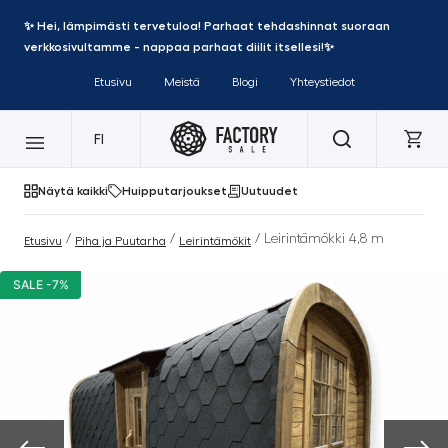
✨ Hei, lämpimästi tervetuloa! Parhaat tehdashinnat suoraan
verkkosivultamme - nappaa parhaat diilit itsellesi!✨
Etusivu
Meistä
Blogi
Yhteystiedot
FI
Näytä kaikki
Huipputarjoukset
Uutuudet
/
/
/ Leirintämökki 4,8 m
Etusivu
Piha ja Puutarha
Leirintämökit
SALE -7%