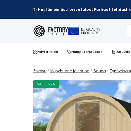
✨ Hei, lämpimästi tervetuloa! Parhaat tehdashin
Näytä kaikki
Huipputarjoukset
Uutuude
/
/
/
Etusivu
Kylpyhuone ja sauna
Sauna
Tynnyrisau
SALE -22%