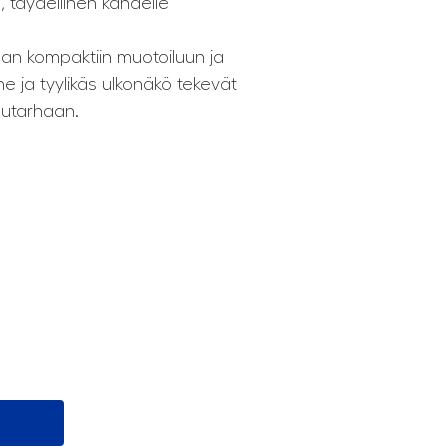
, täydellinen kahdelle
nan kompaktiin muotoiluun ja
 ja tyylikäs ulkonäkö tekevät
puutarhaan.