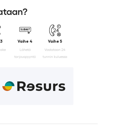
lataan?
 3
Vaihe 4
Vaihe 5
make
Lähetä
Vastataan 24
tarjouspyyntö
tunnin kuluessa