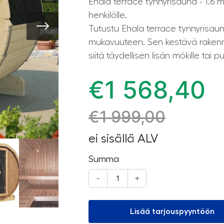
Ehala terrace tynnyrisauna - 1.6 m
henkilölle.
Tutustu Ehala terrace tynnyrisau
mukavuuteen. Sen kestävä rakenne
siitä täydellisen lisän mökille tai 
€
1 568,40
€
1 999,00
ei sisällä ALV
Summa
-
+
Lisää tarjouspyyntöön