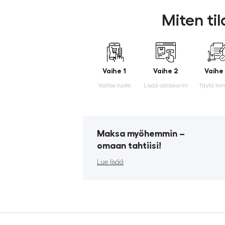
Miten ti
Vaihe 1
Vaihe 2
Vaihe
Valitse tuote
Lisää ostoskoriin
Täytä lo
Maksa myöhemmin ­–
omaan tahtiisi!
Lue lisää