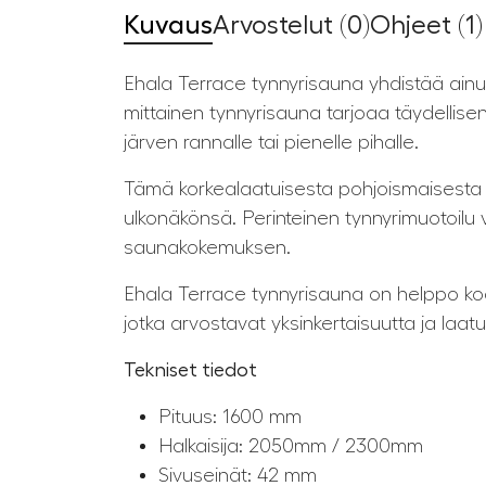
Kuvaus
Arvostelut (0)
Ohjeet (1)
Ehala Terrace tynnyrisauna yhdistää ainut
mittainen tynnyrisauna tarjoaa täydellise
järven rannalle tai pienelle pihalle.
Tämä korkealaatuisesta pohjoismaisesta 
ulkonäkönsä. Perinteinen tynnyrimuotoilu
saunakokemuksen.
Ehala Terrace tynnyrisauna on helppo koot
jotka arvostavat yksinkertaisuutta ja laatu
Tekniset tiedot
Pituus: 1600 mm
Halkaisija: 2050mm / 2300mm
Sivuseinät: 42 mm