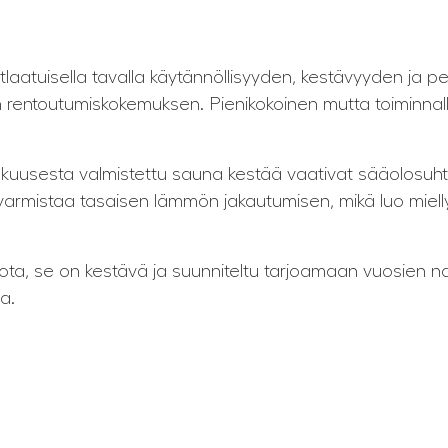
laatuisella tavalla käytännöllisyyden, kestävyyden ja pe
n rentoutumiskokemuksen. Pienikokoinen mutta toiminnall
kuusesta valmistettu sauna kestää vaativat sääolosuhte
 varmistaa tasaisen lämmön jakautumisen, mikä luo miell
a, se on kestävä ja suunniteltu tarjoamaan vuosien nauti
a.