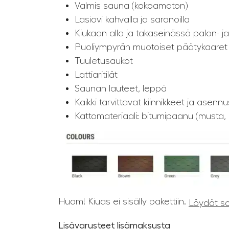
Valmis sauna (kokoamaton)
Lasiovi kahvalla ja saranoilla
Kiukaan alla ja takaseinässä palon- j
Puoliympyrän muotoiset päätykaaret
Tuuletusaukot
Lattiaritilät
Saunan lauteet, leppä
Kaikki tarvittavat kiinnikkeet ja asenn
Kattomateriaali: bitumipaanu (musta,
Huom! Kiuas ei sisälly pakettiin.
Löydät so
Lisävarusteet lisämaksusta