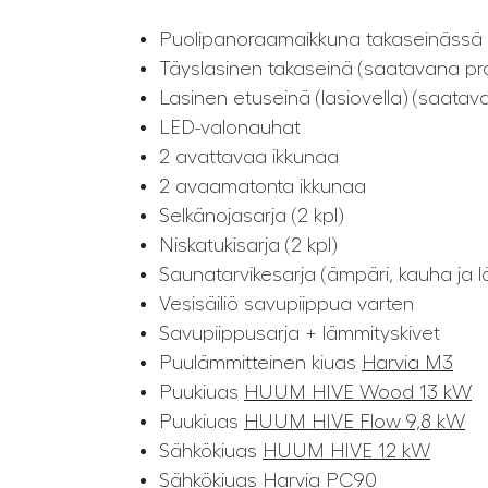
Puolipanoraamaikkuna takaseinässä (
Täyslasinen takaseinä (saatavana pron
Lasinen etuseinä (lasiovella) (saatava
LED-valonauhat
2 avattavaa ikkunaa
2 avaamatonta ikkunaa
Selkänojasarja (2 kpl)
Niskatukisarja (2 kpl)
Saunatarvikesarja (ämpäri, kauha ja l
Vesisäiliö savupiippua varten
Savupiippusarja + lämmityskivet
Puulämmitteinen kiuas
Harvia M3
Puukiuas
HUUM HIVE Wood 13 kW
Puukiuas
HUUM HIVE Flow 9,8 kW
Sähkökiuas
HUUM HIVE 12 kW
Sähkökiuas
Harvia PC90