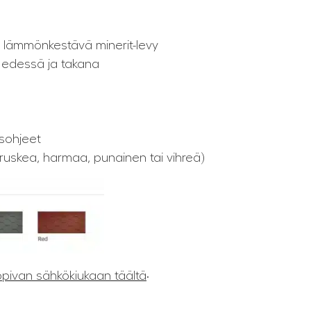
a lämmönkestävä minerit-levy
 edessä ja takana
usohjeet
 ruskea, harmaa, punainen tai vihreä)
.
pivan sähkökiukaan täältä