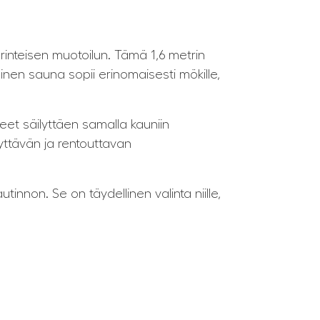
rinteisen muotoilun. Tämä 1,6 metrin
inen sauna sopii erinomaisesti mökille,
et säilyttäen samalla kauniin
yttävän ja rentouttavan
nnon. Se on täydellinen valinta niille,