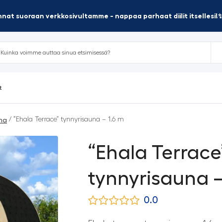
nat suoraan verkkosivultamme - nappaa parhaat diilit itsellesi!
t
/ “Ehala Terrace” tynnyrisauna – 1.6 m
na
“Ehala Terrace
tynnyrisauna –
0.0