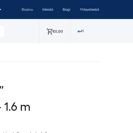
✨
Etusivu
Meistä
Blogi
Yhteystiedot
€
0,00
FI
”
 1.6 m