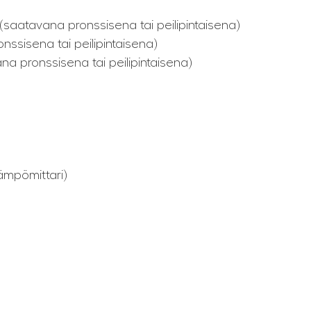
saatavana pronssisena tai peilipintaisena)
ssisena tai peilipintaisena)
na pronssisena tai peilipintaisena)
ämpömittari)