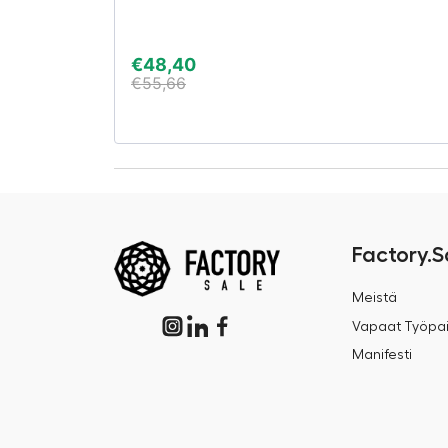
€
48,40
€
55,66
Factory.S
Meistä
Vapaat Työpai
Manifesti