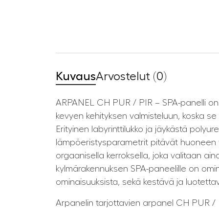
Kuvaus
Arvostelut (0)
ARPANEL CH PUR / PIR – SPA-panelli on p
kevyen kehityksen valmisteluun, koska se 
Erityinen labyrinttilukko ja jäykästä polyu
lämpöeristysparametrit pitävät huoneen tih
orgaanisella kerroksella, joka valitaan 
kylmärakennuksen SPA-paneelille on omina
ominaisuuksista, sekä kestävä ja luotettav
Arpanelin tarjottavien arpanel CH PUR /