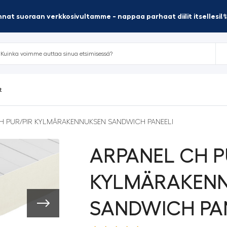
nat suoraan verkkosivultamme - nappaa parhaat diilit itsellesi!
t
H PUR/PIR KYLMÄRAKENNUKSEN SANDWICH PANEELI
ARPANEL CH P
KYLMÄRAKEN
SANDWICH PA