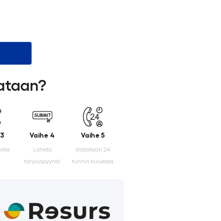
lataan?
 3
Vaihe 4
Vaihe 5
make
Lähetä
Vastataan 24
tarjouspyyntö
tunnin kuluessa