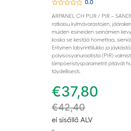
0.0
ARPANEL CH PUR / PIR – SANDW
ratkaisu kylmävarastojen, jääraken
muiden esineiden seinämien kevye
koska se kestää homettaa, sieniä 
Erityinen labyrinttilukko ja jäykäs
polyisosyanuraatista (PIR) valmist
lämpöeristysparametrit pitävät h
täydellisesti.
€
37,80
€
42,40
ei sisällä ALV