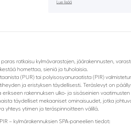
Lue lisää
aras ratkaisu kylmävarastojen, jäärakennusten, varast
kestää homettaa, sieniä ja tuholaisia.
retaanista (PUR) tai polyisosyanuraatista (PIR) valmistetu
eyden ja eristyksen täydellisesti. Teräslevyt on päällyste
aina erikseen rakennuksen ulko- ja sisäseinien vaatimu
ista täydelliset mekaaniset ominaisuudet, jotka johtuv
a yhteys ytimen ja teräspinnoitteen välillä.
 PIR – kylmärakennuksien SPA-paneelien tiedot: