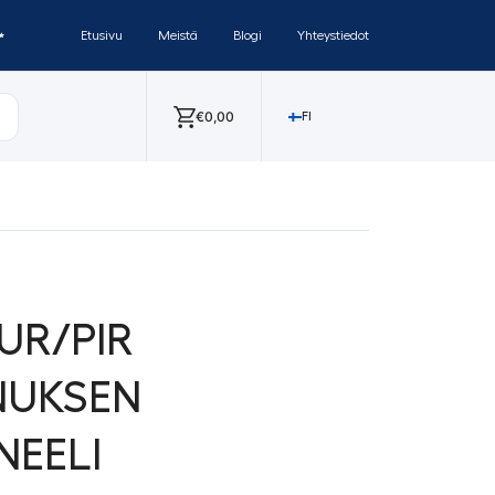
✨
Etusivu
Meistä
Blogi
Yhteystiedot
€
0,00
FI
UR/PIR
NUKSEN
NEELI