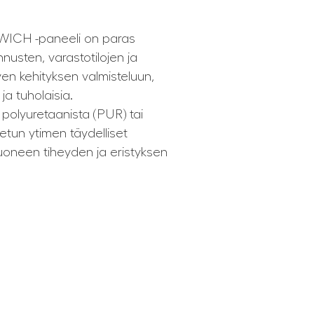
ICH -paneeli on paras
nusten, varastotilojen ja
n kehityksen valmisteluun,
ja tuholaisia.
tä polyuretaanista (PUR) tai
etun ytimen täydelliset
uoneen tiheyden ja eristyksen