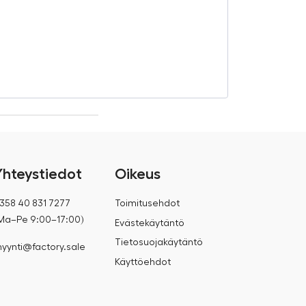
€
4 639,20
€
5 199,00
Yhteystiedot
Oikeus
358 40 831 7277
Toimitusehdot
Ma–Pe 9:00–17:00)
Evästekäytäntö
Tietosuojakäytäntö
yynti@factory.sale
Käyttöehdot