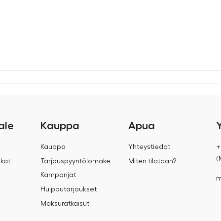
ale
Kauppa
Apua
Kauppa
Yhteystiedot
+
(
kat
Tarjouspyyntölomake
Miten tilataan?
Kampanjat
m
Huipputarjoukset
Maksuratkaisut