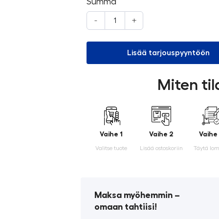
Summa
-
+
Lisää tarjouspyyntöön
Miten ti
Vaihe 1
Vaihe 2
Vaihe
Valitse tuote
Lisää ostoskoriin
Täytä lo
Maksa myöhemmin ­–
omaan tahtiisi!