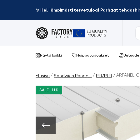
✨ Hei, lämpimästi tervetuloa! Parhaat tehdashin
Näytä kaikki
Huipputarjoukset
Uutuude
/
/
/ ARPANEL C
Etusivu
Sandwich Paneelit
PIR/PUR
SALE -11%