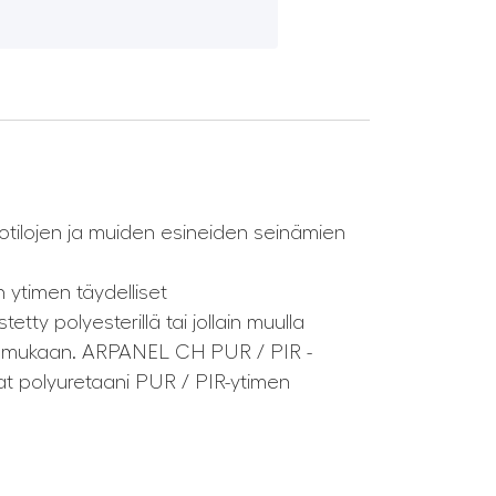
otilojen ja muiden esineiden seinämien
n ytimen täydelliset
tty polyesterillä tai jollain muulla
sten mukaan. ARPANEL CH PUR / PIR -
at polyuretaani PUR / PIR-ytimen