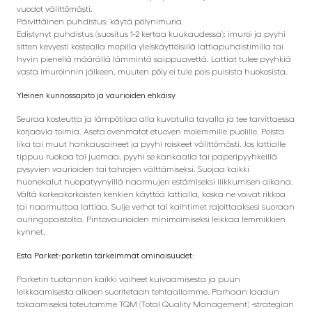
vuodot välittömästi.
Päivittäinen puhdistus: käytä pölynimuria.
Edistynyt puhdistus (suositus 1-2 kertaa kuukaudessa): imuroi ja pyyhi
sitten kevyesti kostealla mopilla yleiskäyttöisillä lattiapuhdistimilla tai
hyvin pienellä määrällä lämmintä saippuavettä. Lattiat tulee pyyhkiä
vasta imuroinnin jälkeen, muuten pöly ei tule pois puisista huokosista.
Yleinen kunnossapito ja vaurioiden ehkäisy
Seuraa kosteutta ja lämpötilaa alla kuvatulla tavalla ja tee tarvittaessa
korjaavia toimia. Aseta ovenmatot etuoven molemmille puolille. Poista
lika tai muut hankausaineet ja pyyhi roiskeet välittömästi. Jos lattialle
tippuu ruokaa tai juomaa, pyyhi se kankaalla tai paperipyyhkeillä
pysyvien vaurioiden tai tahrojen välttämiseksi. Suojaa kaikki
huonekalut huopatyynyillä naarmujen estämiseksi liikkumisen aikana.
Vältä korkeakorkoisten kenkien käyttöä lattialla, koska ne voivat rikkoa
tai naarmuttaa lattiaa. Sulje verhot tai kaihtimet rajoittaaksesi suoraan
auringopaistolta. Pintavaurioiden minimoimiseksi leikkaa lemmikkien
kynnet.
Esta Parket-parketin tärkeimmät ominaisuudet:
Parketin tuotannon kaikki vaiheet kuivaamisesta ja puun
leikkaamisesta alkaen suoritetaan tehtaallamme. Parhaan laadun
takaamiseksi toteutamme TQM (Total Quality Management) -strategian