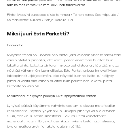
mm kolmas kerros / 1,5 mm koivuinen taustakerros
Pinta: Massiivi eurooppalaista tammea / Toinen kerros: Saarnipuuta /
Kolmas kerros: Kuusta / Pohja: Koivuviilua
Miksi juuri Esta Parketti
?
Innovaatio
Nykyään trendi on luonnollinen pinta, joka voidaan yleensä saavuttaa
vain öljytetyllä pinnalla, joka vaatii paljon enemmän huoltoa kuin
lakattu pinta. Lakattu pinta on helppo puhdistaa ja ylläpitää, mutta
näyttää vähemmän luonnolliselta. Esta Parket tarjoaa innovatiivisen
lakkapinnoitusjärjestelmän, joka näyttää luonnolliselta kuin öljytty
pinta ja vaatii niin vähän huoltoa kuin perinteinen lakattu pinta.
Kiiltoaste on vain 5%.
Koivuvaneriliitin lyhyen päädyn lukitusjärjestelmää varten
Lyhyissä päissä käytämme vahvinta saatavilla olevaa materiaalia:
koivuvaneria. Pöytien lyhyen sivun lukkojen jännitys voi olla erityisen
suuri, etenkin kuivassa ilmastossa. Havupuut tai keinotekoiset
materiaalit, kuten HDF, eivät useinkaan kykene kestämään stressiä,
joka aiheuttaa avoimia rakoja lautojen välillä.