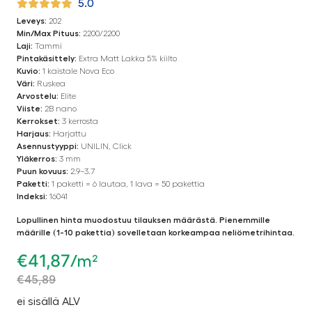
5.0
Leveys:
202
Min/Max Pituus:
2200/2200
Laji:
Tammi
Pintakäsittely:
Extra Matt Lakka 5% kiilto
Kuvio:
1 kaistale Nova Eco
Väri:
Ruskea
Arvostelu:
Elite
Viiste:
2B nano
Kerrokset:
3 kerrosta
Harjaus:
Harjattu
Asennustyyppi:
UNILIN, Click
Yläkerros:
3 mm
Puun kovuus:
2.9–3.7
Paketti:
1 paketti = 6 lautaa, 1 lava = 50 pakettia
Indeksi:
16041
Lopullinen hinta muodostuu tilauksen määrästä. Pienemmille
määrille (1-10 pakettia) sovelletaan korkeampaa neliömetrihintaa.
€
41,87
/m²
€
45,89
ei sisällä ALV