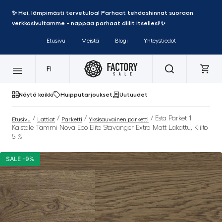
✨ Hei, lämpimästi tervetuloa! Parhaat tehdashinnat suoraan
verkkosivultamme - nappaa parhaat diilit itsellesi!✨
Etusivu
Meistä
Blogi
Yhteystiedot
FI
Näytä kaikki
Huipputarjoukset
Uutuudet
/
/
/
/ Esta Parket 1
Etusivu
Lattiat
Parketti
Yksisauvainen parketti
Kaistale Tammi Nova Eco Elite Stavanger Extra Matt Lakattu, Kiilto
5 %
SALE -9%