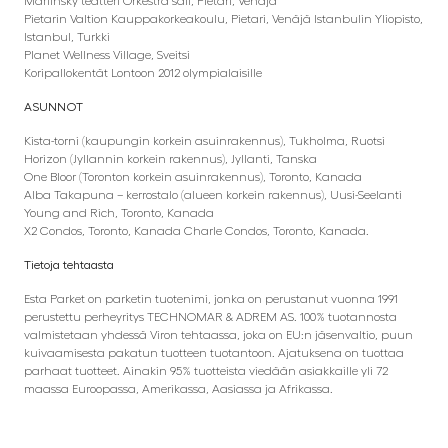
Mariinsky teatteri Orkestra sali, Pietari, Venäjä
Pietarin Valtion Kauppakorkeakoulu, Pietari, Venäjä Istanbulin Yliopisto,
Istanbul, Turkki
Planet Wellness Village, Sveitsi
Koripallokentät Lontoon 2012 olympialaisille
ASUNNOT
Kista-torni (kaupungin korkein asuinrakennus), Tukholma, Ruotsi
Horizon (Jyllannin korkein rakennus), Jyllanti, Tanska
One Bloor (Toronton korkein asuinrakennus), Toronto, Kanada
Alba Takapuna – kerrostalo (alueen korkein rakennus), Uusi-Seelanti
Young and Rich, Toronto, Kanada
X2 Condos, Toronto, Kanada Charle Condos, Toronto, Kanada.
Tietoja tehtaasta
Esta Parket on parketin tuotenimi, jonka on perustanut vuonna 1991
perustettu perheyritys TECHNOMAR & ADREM AS. 100% tuotannosta
valmistetaan yhdessä Viron tehtaassa, joka on EU:n jäsenvaltio, puun
kuivaamisesta pakatun tuotteen tuotantoon. Ajatuksena on tuottaa
parhaat tuotteet. Ainakin 95% tuotteista viedään asiakkaille yli 72
maassa Euroopassa, Amerikassa, Aasiassa ja Afrikassa.