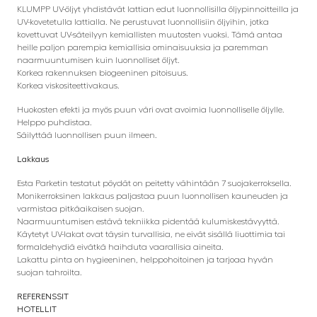
KLUMPP UV-öljyt yhdistävät lattian edut luonnollisilla öljypinnoitteilla ja
UV-kovetetulla lattialla. Ne perustuvat luonnollisiin öljyihin, jotka
kovettuvat UV-säteilyyn kemiallisten muutosten vuoksi. Tämä antaa
heille paljon parempia kemiallisia ominaisuuksia ja paremman
naarmuuntumisen kuin luonnolliset öljyt.
Korkea rakennuksen biogeeninen pitoisuus.
Korkea viskositeettivakaus.
Huokosten efekti ja myös puun väri ovat avoimia luonnolliselle öljylle.
Helppo puhdistaa.
Säilyttää luonnollisen puun ilmeen.
Lakkaus
Esta Parketin testatut pöydät on peitetty vähintään 7 suojakerroksella.
Monikerroksinen lakkaus paljastaa puun luonnollisen kauneuden ja
varmistaa pitkäaikaisen suojan.
Naarmuuntumisen estävä tekniikka pidentää kulumiskestävyyttä.
Käytetyt UV-lakat ovat täysin turvallisia, ne eivät sisällä liuottimia tai
formaldehydiä eivätkä haihduta vaarallisia aineita.
Lakattu pinta on hygieeninen, helppohoitoinen ja tarjoaa hyvän
suojan tahroilta.
REFERENSSIT
HOTELLIT