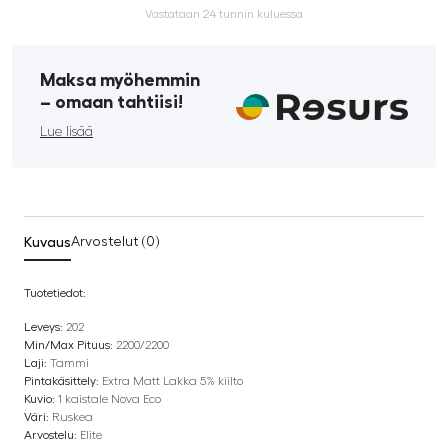
Vastataan 24 tunnin kuluessa
Maksa myöhemmin
­– omaan tahtiisi!
Lue lisää
Kuvaus
Arvostelut (0)
Tuotetiedot:
Leveys:
202
Min/Max Pituus:
2200/2200
Laji:
Tammi
Pintakäsittely:
Extra Matt Lakka 5% kiilto
Kuvio:
1 kaistale Nova Eco
Väri:
Ruskea
Arvostelu:
Elite