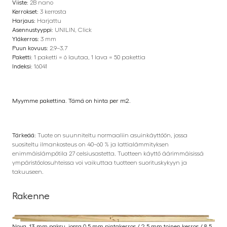
Viiste:
2B nano
Kerrokset:
3 kerrosta
Harjaus:
Harjattu
Asennustyyppi:
UNILIN, Click
Yläkerros:
3 mm
Puun kovuus:
2.9–3.7
Paketti:
1 paketti = 6 lautaa, 1 lava = 50 pakettia
Indeksi:
16041
Myymme pakettina. Tämä on hinta per m2.
Tärkeää:
Tuote on suunniteltu normaaliin asuinkäyttöön, jossa
suositeltu ilmankosteus on 40–60 % ja lattialämmityksen
enimmäislämpötila 27 celsiusastetta. Tuotteen käyttö äärimmäisissä
ympäristöolosuhteissa voi vaikuttaa tuotteen suorituskykyyn ja
takuuseen.
Rakenne
Nova, 13 mm paksu, jossa 0,5 mm pintakerros / 2,5 mm toinen kerros / 8,5