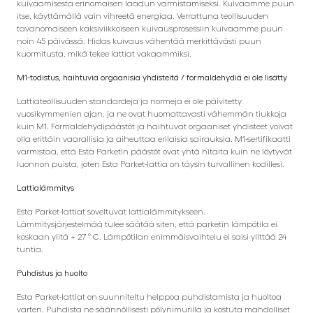
kuivaamisesta erinomaisen laadun varmistamiseksi. Kuivaamme puun
itse, käyttämällä vain vihreetä energiaa. Verrattuna teollisuuden
tavanomaiseen kaksiviikkoiseen kuivausprosessiin kuivaamme puun
noin 45 päivässä. Hidas kuivaus vähentää merkittävästi puun
kuormitusta, mikä tekee lattiat vakaammiksi.
M1-todistus, haihtuvia orgaanisia yhdisteitä / formaldehydiä ei ole lisätty
Lattiateollisuuden standardeja ja normeja ei ole päivitetty
vuosikymmenien ajan, ja ne ovat huomattavasti vähemmän tiukkoja
kuin M1. Formaldehydipäästöt ja haihtuvat orgaaniset yhdisteet voivat
olla erittäin vaarallisia ja aiheuttaa erilaisia ​​sairauksia. M1-sertifikaatti
varmistaa, että Esta Parketin päästöt ovat yhtä hitaita kuin ne löytyvät
luonnon puista, joten Esta Parket-lattia on täysin turvallinen kodillesi.
Lattialämmitys
Esta Parket-lattiat soveltuvat lattialämmitykseen.
Lämmitysjärjestelmää tulee säätää siten, että parketin lämpötila ei
koskaan ylitä + 27 ° C. Lämpötilan enimmäisvaihtelu ei saisi ylittää 24
tuntia.
Puhdistus ja huolto
Esta Parket-lattiat on suunniteltu helppoa puhdistamista ja huoltoa
varten. Puhdista ne säännöllisesti pölynimurilla ja kostuta mahdolliset