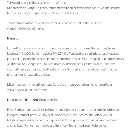
Täyteaine on piilotettu mallin väriin.
Kiviainesten korjaus Esta-Parketti tehtaalla tehdään vain käsin, koska
tämä on ainoa tapa saavuttaa paras laatu.
Täyteaineemme etuna on, että se voidaan tahrata ja se on
ympäristöystävällinen.
Ilmasto
Parkettilaudoille sopiva ilmasto on sama kuin ihmisille: suhteellinen
kosteus 40–60% ja lämpötila 14–23 ° C. Parketti on valmistettu oikeasta
puusta, luonnollisista elävistä materiaaleista. Puu mukautuu ilmastoon
(kutistuu tai laajenee). Kuiva ilma (suhteellinen kosteus alle 30%) on
vaarallinen paitsi puulattioille, myös ihmisille, aiheuttaen astmaa ja
muita hengitysvaikeuksia.
Liian kostea ilma aiheuttaa lattioiden turpoamisen ja aiheuttaa
väsymystä ja kuivumista.
Napsauta UNILIN:n järjestelmää
Esta Parket-lukitusjärjestelmän rakenne on suunniteltu minimoimaan
levyjen väliset raot. Muovisia inserttejä ei ole. Varmista, että kaikki
lukitusjärjestelmän osat laajenevat tai supistuvat koko rakennuksen
ajan. Esta Parket varmistaa alimman levyn korkean toleranssin.