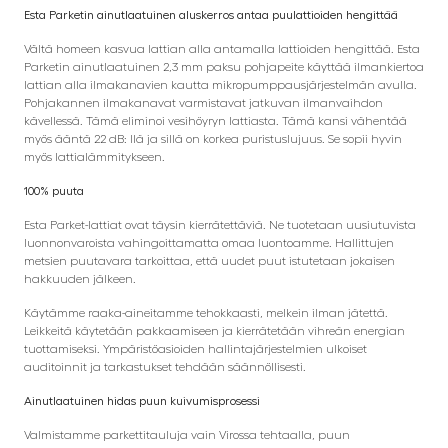
Esta Parketin ainutlaatuinen aluskerros antaa puulattioiden hengittää
Vältä homeen kasvua lattian alla antamalla lattioiden hengittää. Esta
Parketin ainutlaatuinen 2,3 mm paksu pohjapeite käyttää ilmankiertoa
lattian alla ilmakanavien kautta mikropumppausjärjestelmän avulla.
Pohjakannen ilmakanavat varmistavat jatkuvan ilmanvaihdon
kävellessä. Tämä eliminoi vesihöyryn lattiasta. Tämä kansi vähentää
myös ääntä 22 dB: llä ja sillä on korkea puristuslujuus. Se sopii hyvin
myös lattialämmitykseen.
100% puuta
Esta Parket-lattiat ovat täysin kierrätettäviä. Ne tuotetaan uusiutuvista
luonnonvaroista vahingoittamatta omaa luontoamme. Hallittujen
metsien puutavara tarkoittaa, että uudet puut istutetaan jokaisen
hakkuuden jälkeen.
Käytämme raaka-aineitamme tehokkaasti, melkein ilman jätettä.
Leikkeitä käytetään pakkaamiseen ja kierrätetään vihreän energian
tuottamiseksi. Ympäristöasioiden hallintajärjestelmien ulkoiset
auditoinnit ja tarkastukset tehdään säännöllisesti.
Ainutlaatuinen hidas puun kuivumisprosessi
Valmistamme parkettitauluja vain Virossa tehtaalla, puun