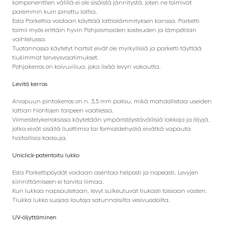
komponenttien välillä ei ole sisäistä jännitystä, joten ne toimivat
paremmin kuin pinottu lattia.
Esta Parkettia voidaan käyttää lattialämmityksen kanssa. Parketti
toimii myös erittäin hyvin Pohjoismaiden kosteuden ja lämpötilan
vaihtelussa.
Tuotannossa käytetyt hartsit eivät ole myrkyllisiä ja parketti täyttää
tiukimmat terveysvaatimukset.
Pohjakerros on koivuviilua, joka lisää levyn vakautta.
Levitä kerros
Arvopuun pintakerros on n. 3,5 mm paksu, mikä mahdollistaa useiden
lattian hiontojen tarpeen vaatiessa.
Viimeistelykerroksissa käytetään ympäristöystävällisiä lakkoja ja öljyjä,
jotka eivät sisällä liuottimia tai formaldehydiä eivätkä vapauta
haitallisia kaasuja.
Uniclick-patentoitu lukko
Esta Parkettipöydät voidaan asentaa helposti ja nopeasti. Levyjen
kiinnittämiseen ei tarvita liimaa.
Kun lukkoa napsautetaan, levyt sulkeutuvat tiukasti toisiaan vasten.
Tiukka lukko suojaa lautoja satunnaisilta vesivuodoilta.
UV-öljyttäminen