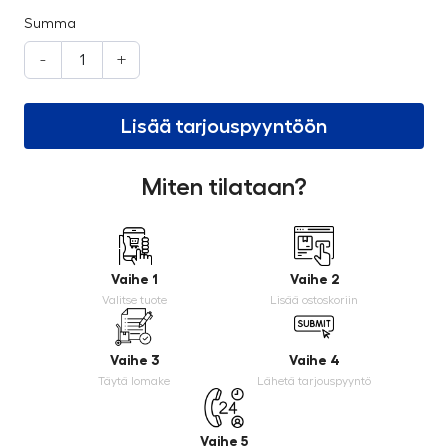
Summa
-
+
Lisää tarjouspyyntöön
Miten tilataan?
Vaihe 1
Vaihe 2
Valitse tuote
Lisää ostoskoriin
Vaihe 3
Vaihe 4
Täytä lomake
Lähetä tarjouspyyntö
Vaihe 5