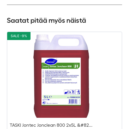
Saatat pitää myös näistä
SALE -9%
S
TASKI Jontec Jonclean 800 2x5L &#82...
St