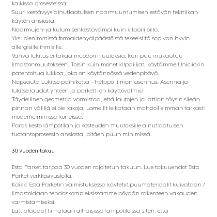
kaikissa prosesseissa!
Suuri kestävyys ainutlaatuisen naarmuuntumisen estävän tekniikan
käytön ansiosta.
Naarmujen- ja kulumisenkestävämpi kuin kilpailijoilla.
Yksi pienimmistä formaldehydipäästöistä tekee siitä sopivan hyvin
allergisille ihmisille.
Vahva lukitus ei takaa muodonmuutoksia, kun puu mukautuu
ilmastonmuutokseen. Toisin kuin monet kilpailijat, käytämme Uniclickin
patentoitua lukkoa, joka on käytännössä vedenpitävä.
Napsauta Lukitse-painiketta – helppo liiman asennus. Asenna ja
lukitse laudat yhteen ja parketti on käyttövalmis!
Täydellinen geometria varmistaa, että lautojen ja lattian täysin sileän
pinnan välillä ei ole rakoja. Lamellit leikataan mahdollisimman tarkasti
moderneimmissa koneissa.
Paras kesto lämpötilan ja kosteuden muutoksille ainutlaatuisen
tuotantoprosessin ansiosta, pitäen puun minimissä.
30 vuoden takuu
Esta Parket tarjoaa 30 vuoden rajoitetun takuun. Lue takuuehdot Esta
Parket-verkkosivustolla.
Kaikki Esta Parketin valmistuksessa käytetyt puumateriaalit kuivataan /
ilmastoidaan tehdaskompleksissamme pöydän rakenteen vakauden
varmistamiseksi.
Lattialaudat liimataan alhaisissa lämpötiloissa siten, että