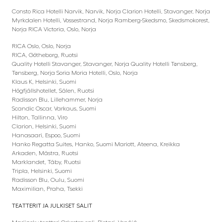
Consto Rica Hotelli Narvik, Narvik, Norja Clarion Hotelli, Stavanger, Norja
Myrkdalen Hotelli, Vossestrand, Norja Ramberg-Skedsmo, Skedsmokorest,
Norja RICA Victoria, Oslo, Norja
RICA Oslo, Oslo, Norja
RICA, Götheborg, Ruotsi
Quality Hotelli Stavanger, Stavanger, Norja Quality Hotelli Tønsberg,
Tønsberg, Norja Soria Moria Hotelli, Oslo, Norja
Klaus K, Helsinki, Suomi
Högfjällshotellet, Sälen, Ruotsi
Radisson Blu, Lillehammer, Norja
Scandic Oscar, Varkaus, Suomi
Hilton, Tallinna, Viro
Clarion, Helsinki, Suomi
Hanasaari, Espoo, Suomi
Hanko Regatta Suites, Hanko, Suomi Mariott, Ateena, Kreikka
Arkaden, Mästra, Ruotsi
Marklandet, Täby, Ruotsi
Tripla, Helsinki, Suomi
Radisson Blu, Oulu, Suomi
Maximilian, Praha, Tsekki
TEATTERIT JA JULKISET SALIT