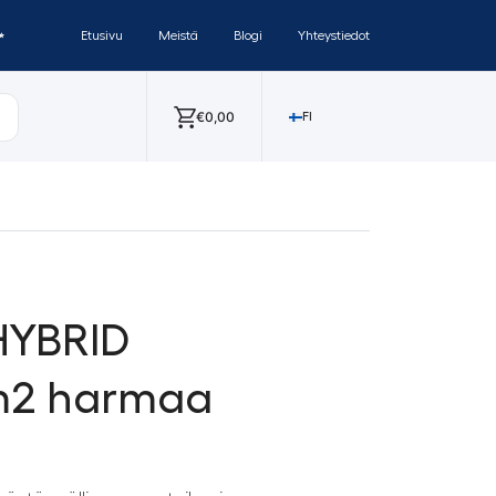
✨
Etusivu
Meistä
Blogi
Yhteystiedot
€
0,00
FI
HYBRID
m2 harmaa