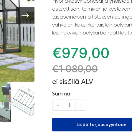
Hybrid-kasvihuonesarja yhdistää k
esteettisen, toimivan ja kestävän
tasapainoisen altistuksen auringon
vahvojen kaksinkertaisten polykar
läpinäkyvien polykarbonaattilaatt
€
979,00
€
1 089,00
ei sisällä ALV
Summa
-
+
Lisää tarjouspyyntöön