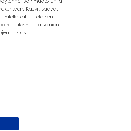
äytännöllisen muotoilun ja
 rakenteen. Kasvit saavat
valolle katolla olevien
bonaattilevyjen ja seinien
ojen ansiosta.