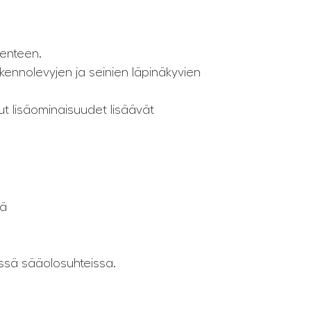
kenteen.
 kennolevyjen ja seinien läpinäkyvien
t lisäominaisuudet lisäävät
tä
ssä sääolosuhteissa.