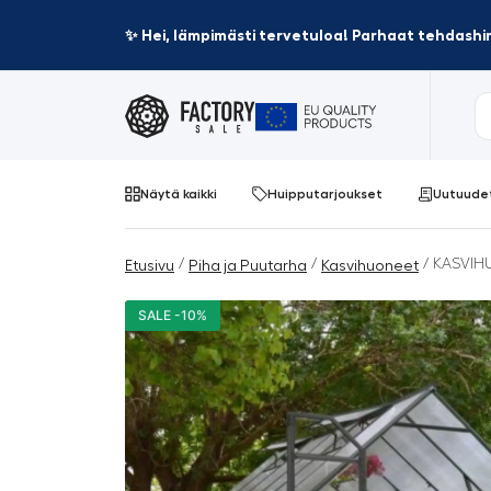
✨ Hei, lämpimästi tervetuloa! Parhaat tehdashin
Näytä kaikki
Huipputarjoukset
Uutuude
/
/
/ KASVIH
Etusivu
Piha ja Puutarha
Kasvihuoneet
SALE -10%