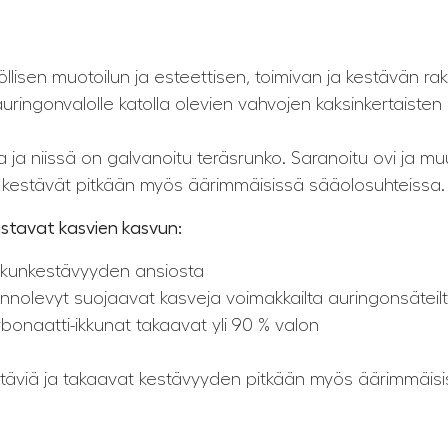
lisen muotoilun ja esteettisen, toimivan ja kestävän ra
uringonvalolle katolla olevien vahvojen kaksinkertaisten
a niissä on galvanoitu teräsrunko. Saranoitu ovi ja muu
kestävät pitkään myös äärimmäisissä sääolosuhteissa.
stavat kasvien kasvun:
iskunkestävyyden ansiosta
nnolevyt suojaavat kasveja voimakkailta auringonsäteil
arbonaatti-ikkunat takaavat yli 90 % valon
stäviä ja takaavat kestävyyden pitkään myös äärimmäisi