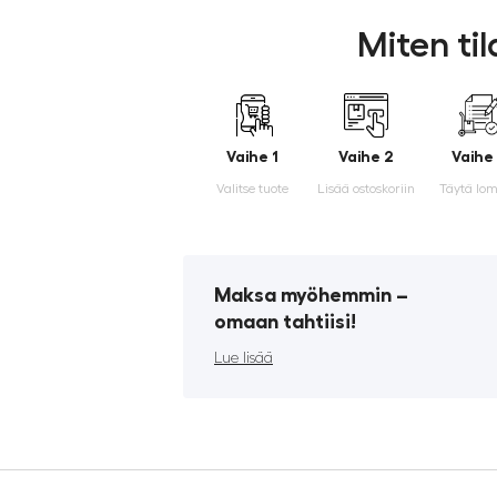
Miten ti
Vaihe 1
Vaihe 2
Vaihe
Valitse tuote
Lisää ostoskoriin
Täytä lo
Maksa myöhemmin ­–
omaan tahtiisi!
Lue lisää