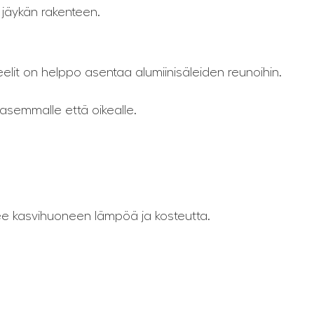
 jäykän rakenteen.
elit on helppo asentaa alumiinisäleiden reunoihin.
semmalle että oikealle.
lee kasvihuoneen lämpöä ja kosteutta.