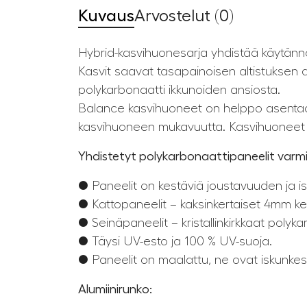
Kuvaus
Arvostelut (0)
Hybrid-kasvihuonesarja yhdistää käytännöl
Kasvit saavat tasapainoisen altistuksen a
polykarbonaatti ikkunoiden ansiosta.
Balance kasvihuoneet on helppo asentaa j
kasvihuoneen mukavuutta. Kasvihuoneet 
Yhdistetyt polykarbonaattipaneelit varmi
● Paneelit on kestäviä joustavuuden ja 
● Kattopaneelit – kaksinkertaiset 4mm ke
● Seinäpaneelit – kristallinkirkkaat polyk
● Täysi UV-esto ja 100 % UV-suoja.
● Paneelit on maalattu, ne ovat iskunke
Alumiinirunko: