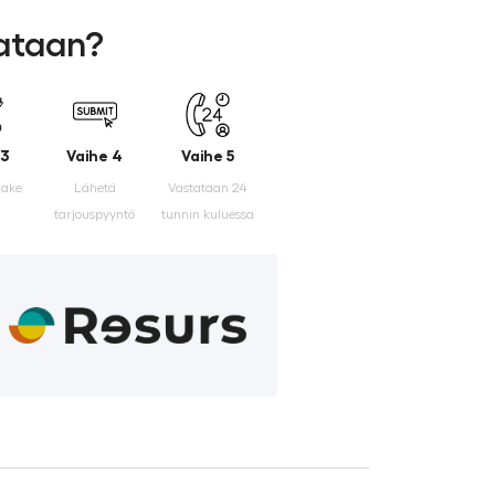
lataan?
 3
Vaihe 4
Vaihe 5
make
Lähetä
Vastataan 24
tarjouspyyntö
tunnin kuluessa