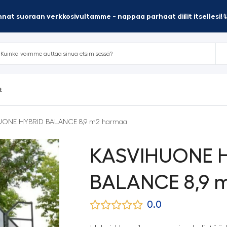
nat suoraan verkkosivultamme - nappaa parhaat diilit itsellesi!
t
UONE HYBRID BALANCE 8,9 m2 harmaa
KASVIHUONE 
BALANCE 8,9 
0.0