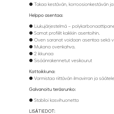
● Takaa kestävän, korroosionkestävän ja
Helppo asentaa:
● Liukujärjestelmä – polykarbonaattipane
● Samat profiilit kaikkiin asentoihin.
● Oven saranat voidaan asentaa sekä va
● Mukana ovenkahva.
● 2 ikkunaa
● Sisäänrakennetut vesikourut
Kattoikkuna:
● Varmistaa riittävän ilmavirran ja sääte
Galvanoitu teräsrunko:
● Stabiloi kasvihuonetta
LISÄTIEDOT: