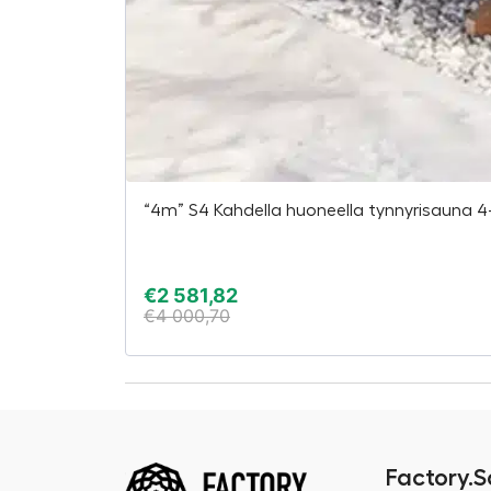
“4m” S4 Kahdella huoneella tynnyrisauna 4-
€
2 581,82
€
4 000,70
Factory.S