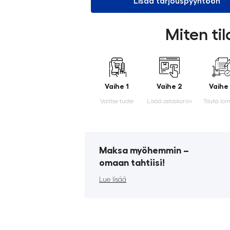
Lisää tarjouspyyntöön
Miten ti
Vaihe 1
Vaihe 2
Vaihe
Valitse tuote
Lisää ostoskoriin
Täytä lo
Maksa myöhemmin ­–
omaan tahtiisi!
Lue lisää