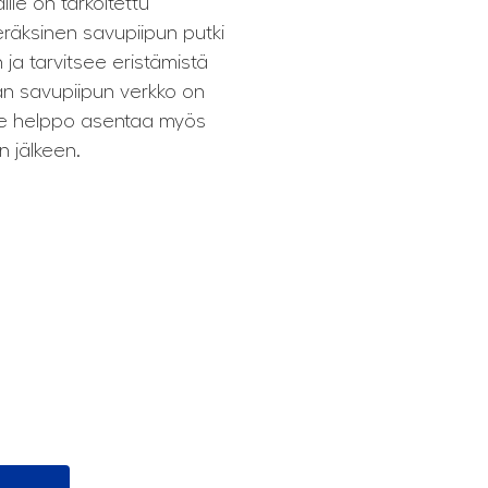
lle on tarkoitettu
eräksinen savupiipun putki
ja tarvitsee eristämistä
an savupiipun verkko on
n se helppo asentaa myös
n jälkeen.