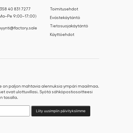
358 40 831 7277
Toimitusehdot
Ma–Pe 9:00–17:00)
Evästekäytäntö
Tietosuojakäytäntö
yynti@factory.sale
Käyttöehdot
e on paljon mahtavia alennuksia ympäri maailmaa.
t ovat ulottuvillasi. Syötä sähköpostiosoitteesi
n tasalla.
Liity uusimpiin päivityksiimme