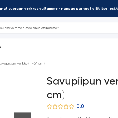
nat suoraan verkkosivultamme - nappaa parhaat diilit itsellesi!
t
avupiipun verkko (h=67 cm)
Savupiipun ve
cm)
0.0