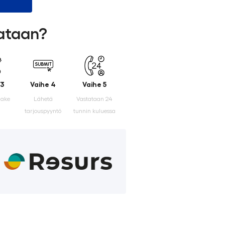
lataan?
 3
Vaihe 4
Vaihe 5
make
Lähetä
Vastataan 24
tarjouspyyntö
tunnin kuluessa