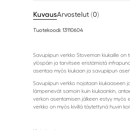
Kuvaus
Arvostelut (0)
Tuotekoodi: 13110604
Savupiipun verkko Stoveman kiukaille on t
ylöspäin ja tarvitsee eristämistä infrapu
asentaa myös kiukaan ja savupiipun asen
Savupiipun verkko nojataan kiukaaseen ja 
lämpenevät samoin kuin kiukaankin, antaen
verkon asentamisen jälkeen estyy myös epä
verkko on myös kivillä täytettynä huvin ko