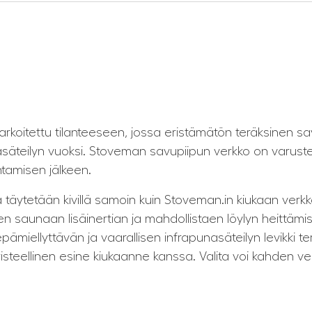
arkoitettu tilanteeseen, jossa eristämätön teräksinen s
nasäteilyn vuoksi. Stoveman savupiipun verkko on varuste
tamisen jälkeen.
täytetään kivillä samoin kuin Stoveman.in kiukaan verkko
 saunaan lisäinertian ja mahdollistaen löylyn heittämise
miellyttävän ja vaarallisen infrapunasäteilyn levikki ter
risteellinen esine kiukaanne kanssa. Valita voi kahden ver