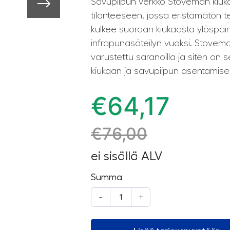
Savupiipun verkko Stoveman kiukai
tilanteeseen, jossa eristämätön t
kulkee suoraan kiukaasta ylöspäin 
infrapunasäteilyn vuoksi. Stovem
varustettu saranoilla ja siten o
kiukaan ja savupiipun asentamise
€
64,17
€
76,00
ei sisällä ALV
Summa
-
+