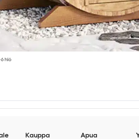
6 hlö
ale
Kauppa
Apua