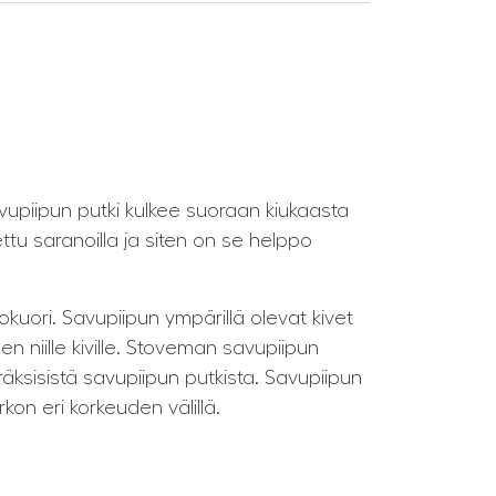
avupiipun putki kulkee suoraan kiukaasta
ttu saranoilla ja siten on se helppo
kuori. Savupiipun ympärillä olevat kivet
n niille kiville. Stoveman savupiipun
äksisistä savupiipun putkista. Savupiipun
kon eri korkeuden välillä.