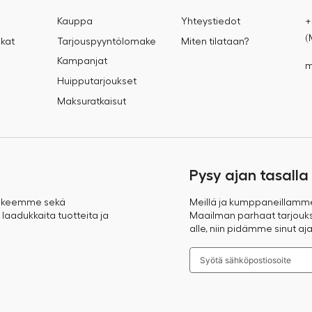
Kauppa
Yhteystiedot
+
(
kat
Tarjouspyyntölomake
Miten tilataan?
Kampanjat
m
Huipputarjoukset
Maksuratkaisut
Pysy ajan tasalla
takeemme sekä
Meillä ja kumppaneillamm
 laadukkaita tuotteita ja
Maailman parhaat tarjoukse
alle, niin pidämme sinut aja