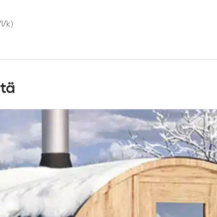
l/k)
stä