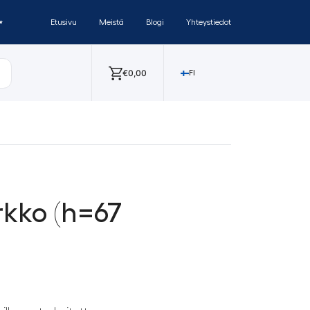
✨
Etusivu
Meistä
Blogi
Yhteystiedot
€
0,00
FI
rkko (h=67