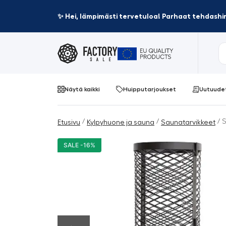
✨ Hei, lämpimästi tervetuloa! Parhaat tehdashin
Näytä kaikki
Huipputarjoukset
Uutuude
/
/
/ S
Etusivu
Kylpyhuone ja sauna
Saunatarvikkeet
SALE -16%