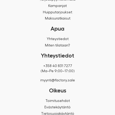
Kampanjat
Huipputarjoukset
Maksuratkaisut
Apua
Yhteystiedot
Miten tilataan?
Yhteystiedot
+358 40 831 7277
(Ma–Pe 9:00–17:00)
myynti@factory.sale
Oikeus
Toimitusehdot
Evästekäytäntö
Tietosuojakäytäntö