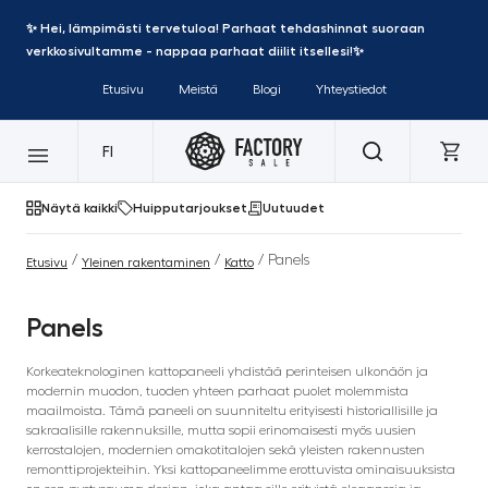
✨ Hei, lämpimästi tervetuloa! Parhaat tehdashinnat suoraan
verkkosivultamme - nappaa parhaat diilit itsellesi!✨
Etusivu
Meistä
Blogi
Yhteystiedot
FI
Näytä kaikki
Huipputarjoukset
Uutuudet
/
/
/ Panels
Etusivu
Yleinen rakentaminen
Katto
Panels
Korkeateknologinen kattopaneeli yhdistää perinteisen ulkonäön ja
modernin muodon, tuoden yhteen parhaat puolet molemmista
maailmoista. Tämä paneeli on suunniteltu erityisesti historiallisille ja
sakraalisille rakennuksille, mutta sopii erinomaisesti myös uusien
kerrostalojen, modernien omakotitalojen sekä yleisten rakennusten
remonttiprojekteihin. Yksi kattopaneelimme erottuvista ominaisuuksista