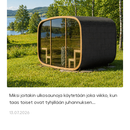
Miksi joitakin ulkosaunoja käytetään joka viikko, kun
Ka
taas toiset ovat tyhjillään juhannuksen...
u
os
13.07.2026
13