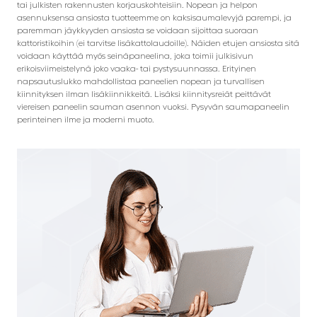
tai julkisten rakennusten korjauskohteisiin. Nopean ja helpon
asennuksensa ansiosta tuotteemme on kaksisaumalevyjä parempi, ja
paremman jäykkyyden ansiosta se voidaan sijoittaa suoraan
kattoristikoihin (ei tarvitse lisäkattolaudoille). Näiden etujen ansiosta sitä
voidaan käyttää myös seinäpaneelina, joka toimii julkisivun
erikoisviimeistelynä joko vaaka- tai pystysuunnassa. Erityinen
napsautuslukko mahdollistaa paneelien nopean ja turvallisen
kiinnityksen ilman lisäkiinnikkeitä. Lisäksi kiinnitysreiät peittävät
viereisen paneelin sauman asennon vuoksi. Pysyvän saumapaneelin
perinteinen ilme ja moderni muoto.