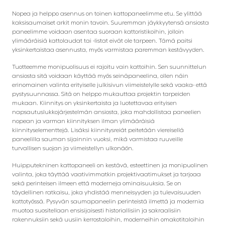
Nopea ja helppo asennus on toinen kattopaneelimme etu. Se ylittää
kaksisaumaiset arkit monin tavoin. Suuremman jäykkyytensä ansiosta
paneelimme voidaan asentaa suoraan kattoristikoihin, jolloin
ylimääräisiä kattolaudat tai -listat eivät ole tarpeen. Tämä paitsi
yksinkertaistaa asennusta, myös varmistaa paremman kestävyyden.
Tuotteemme monipuolisuus ei rajoitu vain kattoihin. Sen suunnittelun
ansiosta sitä voidaan käyttää myös seinäpaneelina, ollen näin
erinomainen valinta erityiselle julkisivun viimeistelylle sekä vaaka- että
pystysuunnassa. Sitä on helppo mukauttaa projektin tarpeiden
mukaan. Kiinnitys on yksinkertaista ja luotettavaa erityisen
napsautuslukkojärjestelmän ansiosta, joka mahdollistaa paneelien
nopean ja varman kiinnityksen ilman ylimääräisiä
kiinnityselementtejä. Lisäksi kiinnitysreiät peitetään viereisellä
paneelilla sauman sijainnin vuoksi, mikä varmistaa ruuveille
turvallisen suojan ja viimeistellyn ulkonäön.
Huipputekninen kattopaneeli on kestävä, esteettinen ja monipuolinen
valinta, joka täyttää vaativimmatkin projektivaatimukset ja tarjoaa
sekä perinteisen ilmeen että moderneja ominaisuuksia. Se on
täydellinen ratkaisu, joka yhdistää menneisyyden ja tulevaisuuden
kattotyössä. Pysyvän saumapaneelin perinteistä ilmettä ja modernia
muotoa suositellaan ensisijaisesti historiallisiin ja sakraalisiin
rakennuksiin sekä uusiin kerrostaloihin, moderneihin omakotitaloihin