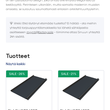
on sen pystysauma design, joka antaa sille erityistä eleganssia ja
kestävyyttä. Perinteisen ulkonäön, mutta samalla modernin muodon
ansiosta, se sulautuu saumattomasti erilaisiin arkkitehtuurityyleihin.
💡
Vinkki:
Etkö löytänyt etsimääsi tuotetta? Ei hätää – ota meihin
yhteyttä tarjouspyyntölomakkeella tai lähetä sähköpostia
osoitteeseen
myynti@factory.sale
– tiimimme ottaa Sinuun yhteyttä
24h sisällä.
Tuotteet
Näytä kaikki
SALE -26%
SALE -21%