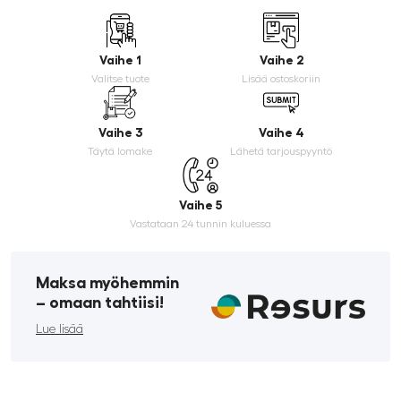
Vaihe 1
Vaihe 2
Valitse tuote
Lisää ostoskoriin
Vaihe 3
Vaihe 4
Täytä lomake
Lähetä tarjouspyyntö
Vaihe 5
Vastataan 24 tunnin kuluessa
Maksa myöhemmin
­– omaan tahtiisi!
Lue lisää