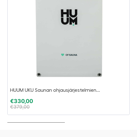
HUUM UKU Saunan ohjausjärjestelmien...
S
€
330,00
€
€
379,00
€