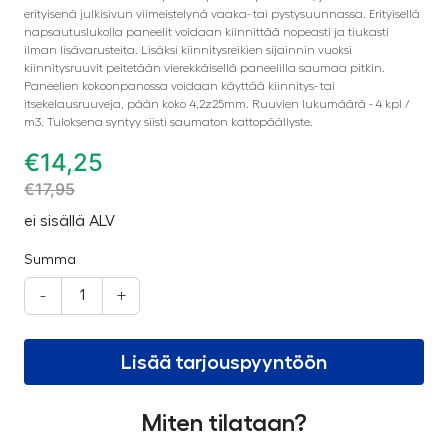
erityisenä julkisivun viimeistelynä vaaka- tai pystysuunnassa. Erityisellä
napsautuslukolla paneelit voidaan kiinnittää nopeasti ja tiukasti
ilman lisävarusteita. Lisäksi kiinnitysreikien sijainnin vuoksi
kiinnitysruuvit peitetään vierekkäisellä paneelilla saumaa pitkin.
Paneelien kokoonpanossa voidaan käyttää kiinnitys- tai
itsekelausruuveja, pään koko 4,2z25mm. Ruuvien lukumäärä - 4 kpl /
m3. Tuloksena syntyy siisti saumaton kattopäällyste.
€
14,25
€
17,95
ei sisällä ALV
Summa
-
+
Lisää tarjouspyyntöön
Miten tilataan?