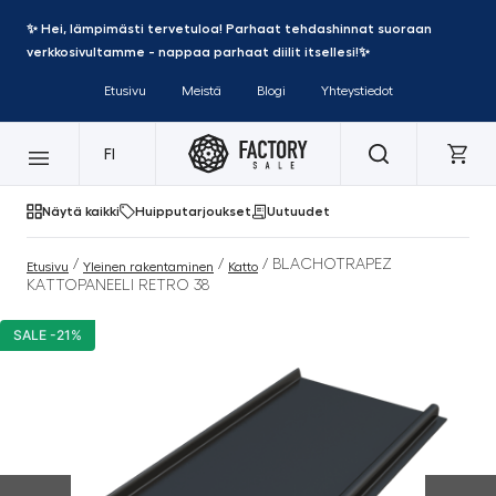
✨ Hei, lämpimästi tervetuloa! Parhaat tehdashinnat suoraan
verkkosivultamme - nappaa parhaat diilit itsellesi!✨
Etusivu
Meistä
Blogi
Yhteystiedot
FI
Näytä kaikki
Huipputarjoukset
Uutuudet
/
/
/ BLACHOTRAPEZ
Etusivu
Yleinen rakentaminen
Katto
KATTOPANEELI RETRO 38
SALE -21%