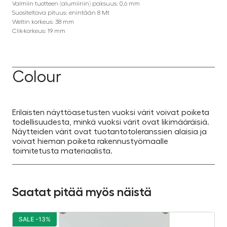
Valmiin tuotteen (alumiinin) paksuus: 0,6 mm
Suositeltava pituus: enintään 8 Mt
Weltin korkeus: 38 mm
Clik-korkeus: 19 mm
Colour
Erilaisten näyttöasetusten vuoksi värit voivat poiketa
todellisuudesta, minkä vuoksi värit ovat likimääräisiä.
Näytteiden värit ovat tuotantotoleranssien alaisia ja
voivat hieman poiketa rakennustyömaalle
toimitetusta materiaalista.
Saatat pitää myös näistä
SALE -13%
S