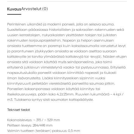
Kuvaus
Arvostelut (0)
Perinteinen ulkonäkö ja moderni paneeli, jolla on seisova sauma.
Suositellaan pääasiassa historiallisten ja sakraalien rakennusten sekä
uusien kerrostalojen, nykyaikaisten yksittäisten talojen tai julkisten
rakennusten korjausprojekteihin. Nopean ja helpon asennuksen
ansiosta tuotteemme on parempi kuin kaksoissaumalla varustetut levyt
ja parantuneen jäykkyyden ansiosta se voidaan asettaa suoraan
kattolevyille (ei tarvita ylimääräisiä kattolevyjä tai -levyjä). Näiden etujen
ansiosta sitä voidaan käyttää myös seinäpaneelina, joka toimii
erityisenä julkisivun viimeistelynä vaaka- tai pystysuunnassa. Erityisellä
napsautuslukolla paneelit voidaan kiinnittää nopeasti ja tiukasti
ilman lisävarusteita. Lisäksi kiinnitysreikien sijainnin vuoksi
kiinnitysruuvit peitetään vierekkäisellä paneelilla saumaa pitkin.
Paneelien kokoonpanossa voidaan käyttää kiinnitys- tai
itsekelausruuveja, pään koko 4,2z25mm. Ruuvien lukumäärä – 4 kpl /
m3. Tuloksena syntyy siisti saumaton kattopäällyste.
Tekniset tiedot
Kokonaisleveys: ~ 315 / ~ 529 mm
Peitteen leveys: 284/498 mm
Valmiin tuotteen (teräksen) paksuus: 0,5 mm