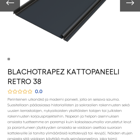
BLACHOTRAPEZ KATTOPANEELI
RETRO 38
0.0
Perinteinen ulkonäkö ja moderni paneeli, jolla on seisova sauma.
Suositellaan pääasiassa historiallisten ja sakraalien rakennusten sekä
uusien kerrostalojen, nykyaikaisten yksittäisten talojen tai julkisten
rakennusten korjausprojekteihin. Nopean ja helpon asennuksen
ansiosta tuotteemme on parempi kuin kaksoissaumalla varustetut levyt
ja parantuneen jäykkyyden ansiosta se voidaan asettaa suoraan
kattolevyille (ei tarvita ylimääräisiä kattolevyjä tai -levyjä). Näiden etujen
ansiosta sitä voidaan käyttää myös seinäpaneelina, joka toimii