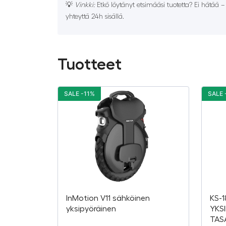
💡
Vinkki:
Etkö löytänyt etsimääsi tuotetta? Ei hätää 
yhteyttä 24h sisällä.
Tuotteet
SALE -11%
SALE 
InMotion V11 sähköinen
KS-
yksipyöräinen
YKS
TAS