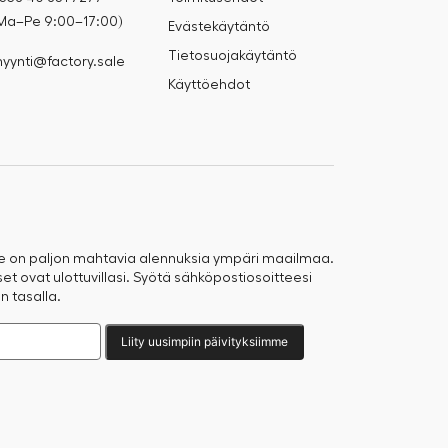
Ma–Pe 9:00–17:00)
Evästekäytäntö
Tietosuojakäytäntö
yynti@factory.sale
Käyttöehdot
e on paljon mahtavia alennuksia ympäri maailmaa.
t ovat ulottuvillasi. Syötä sähköpostiosoitteesi
n tasalla.
Liity uusimpiin päivityksiimme