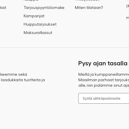
(
kat
Tarjouspyyntölomake
Miten tilataan?
Kampanjat
m
Huipputarjoukset
Maksuratkaisut
Pysy ajan tasalla
takeemme sekä
Meillä ja kumppaneillamm
 laadukkaita tuotteita ja
Maailman parhaat tarjoukse
alle, niin pidämme sinut aja