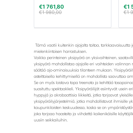
€
1 761,80
€
1 
€
1 980,00
€
1 
Tämä vaatii kuitenkin ajajalta taitoa, tarkkaavaisuutta j
mielenkiintoisen harrastuksen.
Vaikka perinteinen yksipyörä on yksivaihteinen, saatav
yksipyörä mahdollistaa ajajalle eri vaihteiden valinnan
säätää ajo-ominaisuuksia tilanteen mukaan. Yksipyöräily on
asteittaisella kehittymisellä on mahdollista saavuttaa am
Se on myös loistava tapa treenata ja kehittää tasapainoa 
suosituttu spektaakkeli. Yksipyöräilijät esiintyvät usein e
hyppyjä ja akrobaattisia liikkeitä, jotka tarjoavat yleisö
yksipyöräilyjärjestelmiä, jotka mahdollistavat ihmisill
kaupunkilaisten keskuudessa, koska se on ympäristöystävä
joka tarjoaa haasteita ja viihdettä kaikenikäisille käyttä
uusiin seikkailuihin.