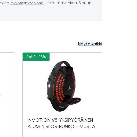
eeseen
– tiimimme ottaa Sinuun
myynti@factory.sale
Näytä kaikki
SALE -26%
INMOTION V8 YKSIPYÖRÄINEN
ALUMIINISEOS-RUNKO – MUSTA