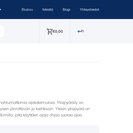
✨
Etusivu
Meistä
Blogi
Yhteystiedot
€
0,00
FI
a unohtumattomia ajokokemuksia. Yksipyöräily on
isen jännittävän ja kiehtovan. Yleisin yksipyörä on
kimilla, joita käyttäen ajaja ohjaa suoraa ajoa.