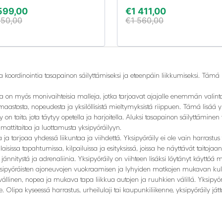
599,00
€
1 411,00
950,00
€
1 560,00
a koordinointia tasapainon säilyttämiseksi ja eteenpäin liikkumiseksi. Tämä 
illa on myös monivaihteisia malleja, jotka tarjoavat ajajalle enemmän val
 maastosta, nopeudesta ja yksilöllisistä mieltymyksistä riippuen. Tämä lisä
 taito, jota täytyy opetella ja harjoitella. Aluksi tasapainon säilyttäminen vo
mattitaitoa ja luottamusta yksipyöräilyyn.
ja tarjoaa yhdessä liikuntaa ja viihdettä. Yksipyöräily ei ole vain harrastus
rilaisissa tapahtumissa, kilpailuissa ja esityksissä, joissa he näyttävät taitoj
lle jännitystä ja adrenaliinia. Yksipyöräily on viihteen lisäksi löytänyt käytt
e yksipyöräisten ajoneuvojen vuokraamisen ja lyhyiden matkojen mukavan kul
llinen, nopea ja mukava tapa liikkua autojen ja ruuhkien välillä. Yksipyörä
jille. Olipa kyseessä harrastus, urheilulaji tai kaupunkiliikenne, yksipyöräily