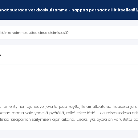
nat suoraan verkkosivultamme - nappaa parhaat diilit itsellesi!
t
on erityinen ajoneuvo, joka tarjoaa käyttäjille ainutlaatuisia haasteita j
ettaa maata vain yhdellä pyörällä, mikä tekee tästä liikkumismuodosta erity
istaa tasapainon säilymisen ajon aikana. Lisäksi yksipyörä on varustettu pol