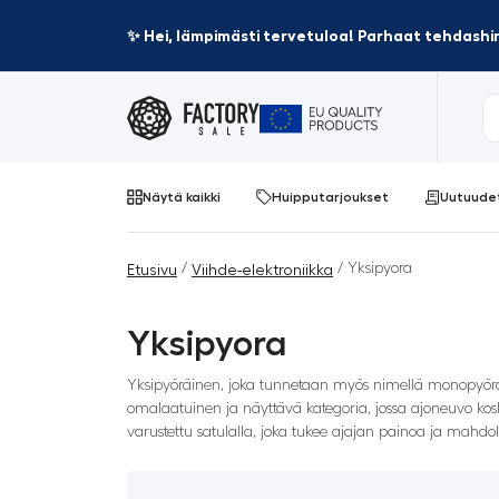
✨ Hei, lämpimästi tervetuloa! Parhaat tehdashin
Näytä kaikki
Huipputarjoukset
Uutuude
/
/ Yksipyora
Etusivu
Viihde-elektroniikka
Yksipyora
Yksipyöräinen, joka tunnetaan myös nimellä monopyörä, 
omalaatuinen ja näyttävä kategoria, jossa ajoneuvo kosk
varustettu satulalla, joka tukee ajajan painoa ja mahdoll