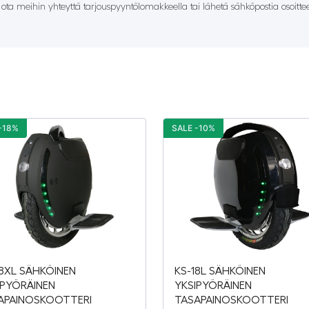
– ota meihin yhteyttä tarjouspyyntölomakkeella tai lähetä sähköpostia osoitt
-18%
SALE -10%
18XL SÄHKÖINEN
KS-18L SÄHKÖINEN
IPYÖRÄINEN
YKSIPYÖRÄINEN
APAINOSKOOTTERI
TASAPAINOSKOOTTERI