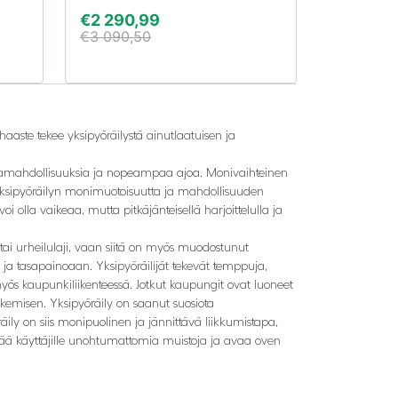
€
2 290,99
€
3 090,50
haaste tekee yksipyöräilystä ainutlaatuisen ja
intamahdollisuuksia ja nopeampaa ajoa. Monivaihteinen
ä yksipyöräilyn monimuotoisuutta ja mahdollisuuden
i olla vaikeaa, mutta pitkäjänteisellä harjoittelulla ja
 tai urheilulaji, vaan siitä on myös muodostunut
aan ja tasapainoaan. Yksipyöräilijät tekevät temppuja,
öä myös kaupunkiliikenteessä. Jotkut kaupungit ovat luoneet
kemisen. Yksipyöräily on saanut suosiota
ily on siis monipuolinen ja jännittävä liikkumistapa,
 jättää käyttäjille unohtumattomia muistoja ja avaa oven