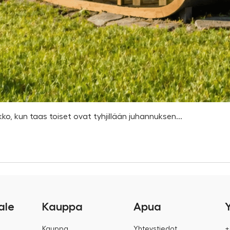
kko, kun taas toiset ovat tyhjillään juhannuksen...
ale
Kauppa
Apua
Kauppa
Yhteystiedot
+