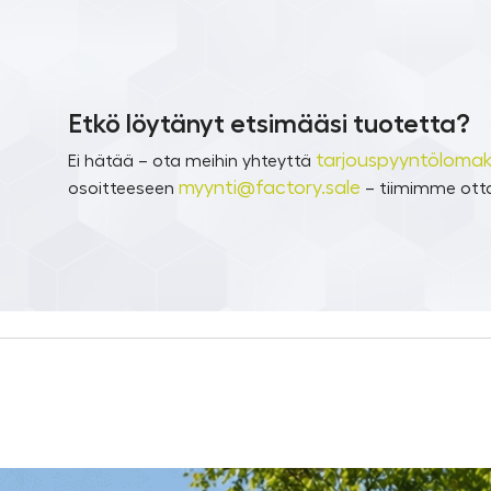
Etkö löytänyt etsimääsi tuotetta?
tarjouspyyntölomak
Ei hätää – ota meihin yhteyttä
myynti@factory.sale
osoitteeseen
– tiimimme otta