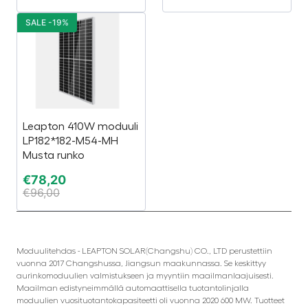
SALE -19%
Leapton 410W moduuli
LP182*182-M54-MH
Musta runko
€
78,20
€
96,00
Moduulitehdas - LEAPTON SOLAR(Changshu) CO., LTD perustettiin
vuonna 2017 Changshussa, Jiangsun maakunnassa. Se keskittyy
aurinkomoduulien valmistukseen ja myyntiin maailmanlaajuisesti.
Maailman edistyneimmällä automaattisella tuotantolinjalla
moduulien vuosituotantokapasiteetti oli vuonna 2020 600 MW. Tuotteet