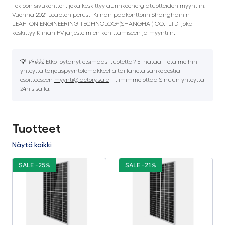
Tokioon sivukonttori, joka keskittyy aurinkoenergiatuotteiden myyntiin.
Vuonna 2021 Leapton perusti Kiinan pääkonttorin Shanghaihin -
LEAPTON ENGINEERING TECHNOLOGY(SHANGHAI) CO., LTD, joka
keskittyy Kiinan PV-järjestelmien kehittämiseen ja myyntiin.
💡
Vinkki:
Etkö löytänyt etsimääsi tuotetta? Ei hätää – ota meihin
yhteyttä tarjouspyyntölomakkeella tai lähetä sähköpostia
osoitteeseen
myynti@factory.sale
– tiimimme ottaa Sinuun yhteyttä
24h sisällä.
Tuotteet
Näytä kaikki
SALE -25%
SALE -21%