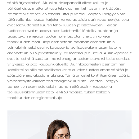
sähköjärjestelmissä. Aluksi aurinkopaneelit olivat kalliita ja
vähätehoisia, mutta jatkuva teknologinen kehitys on merkittävästi
parantanut paneelien tehokkuutta ja varaa. Leapton Energy on osa
tätä vallankumousta, tarjoten korkealaatuisia aurinkopaneeleja, jotka
ovat saavuttaneet suuren tehokkuuden ja kestävyyden. Heidän
tuotteensa ovat muodostuneet luotettaviksi lähteiksi puhtaan ja
uusiutuvan energian tuotannolle. Leapton Energyn korkean
tehokkuuden moduuleja asennetaan maahan asennettuihin
voimaloihin sekä asuin-, kauppa- ja teollisuusrakennusten katoille
asennettuihin PV-järjestelmiin yli 50 maassa ja alueella. Aurinkopaneelit
ovat tulleet yhä suositummaksi energiantuotantotavaksi kotitalouksissa,
yrityksissä ja jopa kaupunkialueilla. Aurinkopaneelien asentaminen
katolle tai seinille mahdollistaa kotitalouksien tuottaa omaa sähköä ja
säästää energiakustannuksissa. Tämä on askel kohti itsenäisempää ja
ympäristöystävällisempää energiankulutusta. Leapton Energyn
paneelit on asennettu sekä maahan että asuin-, kauppa- ja
teollisuusrakennusten katoille yli 50 maassa, tukien korkean
tehokkuuden energiaratkaisuja.