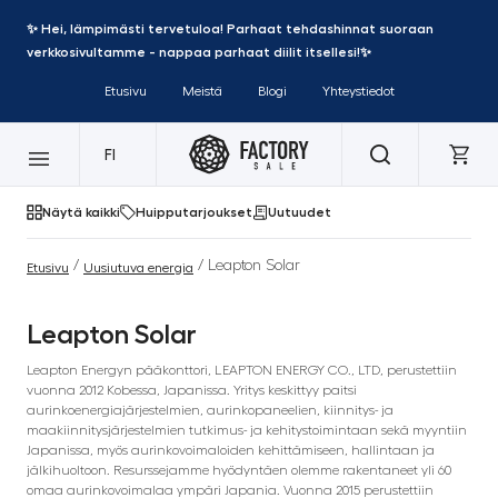
✨ Hei, lämpimästi tervetuloa! Parhaat tehdashinnat suoraan
verkkosivultamme - nappaa parhaat diilit itsellesi!✨
Etusivu
Meistä
Blogi
Yhteystiedot
FI
Näytä kaikki
Huipputarjoukset
Uutuudet
/
/ Leapton Solar
Etusivu
Uusiutuva energia
Leapton Solar
Leapton Energyn pääkonttori, LEAPTON ENERGY CO., LTD, perustettiin
vuonna 2012 Kobessa, Japanissa. Yritys keskittyy paitsi
aurinkoenergiajärjestelmien, aurinkopaneelien, kiinnitys- ja
maakiinnitysjärjestelmien tutkimus- ja kehitystoimintaan sekä myyntiin
Japanissa, myös aurinkovoimaloiden kehittämiseen, hallintaan ja
jälkihuoltoon. Resurssejamme hyödyntäen olemme rakentaneet yli 60
omaa aurinkovoimalaa ympäri Japania. Vuonna 2015 perustettiin