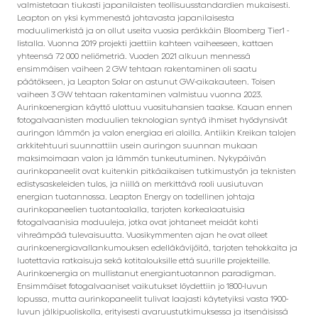
valmistetaan tiukasti japanilaisten teollisuusstandardien mukaisesti.
Leapton on yksi kymmenestä johtavasta japanilaisesta
moduulimerkistä ja on ollut useita vuosia peräkkäin Bloomberg Tier1 -
listalla. Vuonna 2019 projekti jaettiin kahteen vaiheeseen, kattaen
yhteensä 72 000 neliömetriä. Vuoden 2021 alkuun mennessä
ensimmäisen vaiheen 2 GW tehtaan rakentaminen oli saatu
päätökseen, ja Leapton Solar on astunut GW-aikakauteen. Toisen
vaiheen 3 GW tehtaan rakentaminen valmistuu vuonna 2023.
Aurinkoenergian käyttö ulottuu vuosituhansien taakse. Kauan ennen
fotogalvaanisten moduulien teknologian syntyä ihmiset hyödynsivät
auringon lämmön ja valon energiaa eri aloilla. Antiikin Kreikan talojen
arkkitehtuuri suunnattiin usein auringon suunnan mukaan
maksimoimaan valon ja lämmön tunkeutuminen. Nykypäivän
aurinkopaneelit ovat kuitenkin pitkäaikaisen tutkimustyön ja teknisten
edistysaskeleiden tulos, ja niillä on merkittävä rooli uusiutuvan
energian tuotannossa. Leapton Energy on todellinen johtaja
aurinkopaneelien tuotantoalalla, tarjoten korkealaatuisia
fotogalvaanisia moduuleja, jotka ovat johtaneet meidät kohti
vihreämpää tulevaisuutta. Vuosikymmenten ajan he ovat olleet
aurinkoenergiavallankumouksen edelläkävijöitä, tarjoten tehokkaita ja
luotettavia ratkaisuja sekä kotitalouksille että suurille projekteille.
Aurinkoenergia on mullistanut energiantuotannon paradigman.
Ensimmäiset fotogalvaaniset vaikutukset löydettiin jo 1800-luvun
lopussa, mutta aurinkopaneelit tulivat laajasti käytetyiksi vasta 1900-
luvun jälkipuoliskolla, erityisesti avaruustutkimuksessa ja itsenäisissä