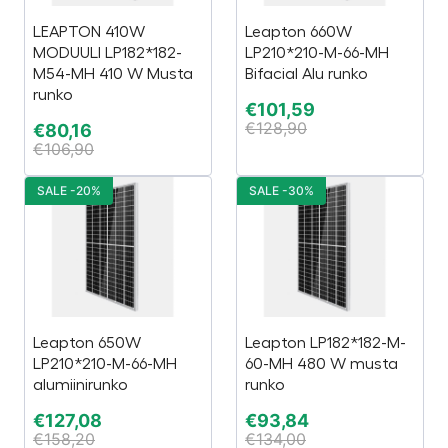
LEAPTON 410W
Leapton 660W
MODUULI LP182*182-
LP210*210-M-66-MH
M54-MH 410 W Musta
Bifacial Alu runko
runko
€
101,59
€
128,90
€
80,16
€
106,90
SALE -20%
SALE -30%
Leapton 650W
Leapton LP182*182-M-
LP210*210-M-66-MH
60-MH 480 W musta
alumiinirunko
runko
€
127,08
€
93,84
€
158,20
€
134,00