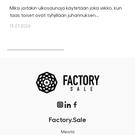
Miksi joitakin ulkosaunoja käytetään joka viikko, kun
Ka
taas toiset ovat tyhjillään juhannuksen...
u
os
13.07.2026
13
Factory.Sale
Meistä