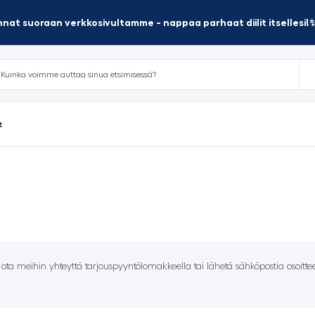
nat suoraan verkkosivultamme - nappaa parhaat diilit itsellesi!
t
– ota meihin yhteyttä tarjouspyyntölomakkeella tai lähetä sähköpostia osoitt