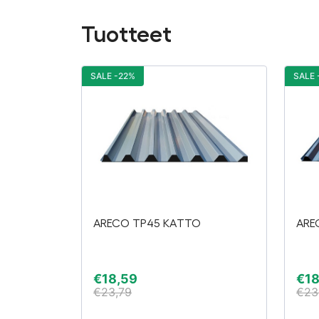
Tuotteet
SALE -22%
SALE 
ARECO TP45 KATTO
ARE
€
18,59
€
18
€
23,79
€
23