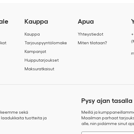
ale
Kauppa
Apua
Kauppa
Yhteystiedot
+
(
kat
Tarjouspyyntölomake
Miten tilataan?
Kampanjat
m
Huipputarjoukset
Maksuratkaisut
Pysy ajan tasalla
takeemme sekä
Meillä ja kumppaneillamm
 laadukkaita tuotteita ja
Maailman parhaat tarjoukse
alle, niin pidämme sinut aja