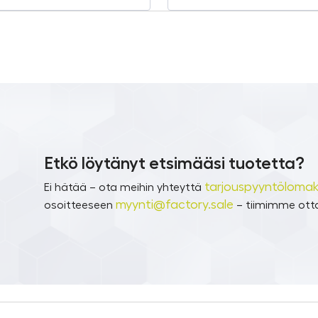
Etkö löytänyt etsimääsi tuotetta?
tarjouspyyntölomak
Ei hätää – ota meihin yhteyttä
myynti@factory.sale
osoitteeseen
– tiimimme otta