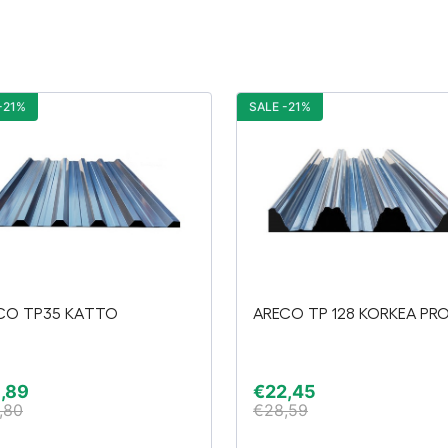
-21%
SALE -21%
CO TP35 KATTO
ARECO TP 128 KORKEA PROF
,89
€
22,45
,80
€
28,59