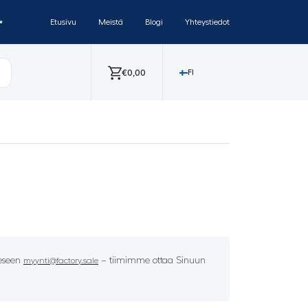
✨
Etusivu
Meistä
Blogi
Yhteystiedot
€
0,00
FI
eeseen
– tiimimme ottaa Sinuun
myynti@factory.sale