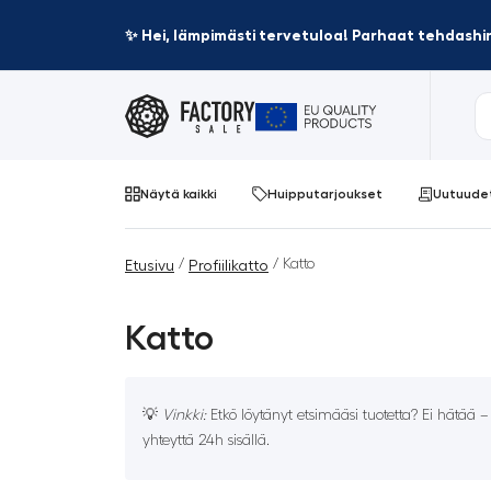
✨ Hei, lämpimästi tervetuloa! Parhaat tehdashin
Näytä kaikki
Huipputarjoukset
Uutuude
/
/ Katto
Etusivu
Profiilikatto
Katto
💡
Vinkki:
Etkö löytänyt etsimääsi tuotetta? Ei hätää 
yhteyttä 24h sisällä.