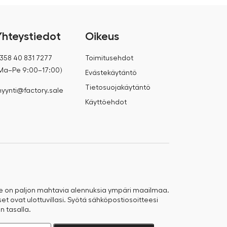
Yhteystiedot
Oikeus
358 40 831 7277
Toimitusehdot
Ma–Pe 9:00–17:00)
Evästekäytäntö
Tietosuojakäytäntö
yynti@factory.sale
Käyttöehdot
e on paljon mahtavia alennuksia ympäri maailmaa.
t ovat ulottuvillasi. Syötä sähköpostiosoitteesi
n tasalla.