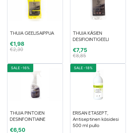
THUJA GEELISAIPPUA
THUJA KÄSIEN
DESIFIOINTIGEELI
€
1,98
€
2,30
€
7,75
€
8,85
SALE -16%
SALE -18%
THUJA PINTOJEN
ERISAN ETASEPT,
DESINFOINTIAINE
Antiseptinen käsidesi
500 ml pullo
€
6,50