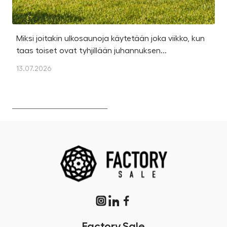
Miksi joitakin ulkosaunoja käytetään joka viikko, kun
Ka
taas toiset ovat tyhjillään juhannuksen...
u
os
13.07.2026
13
Factory.Sale