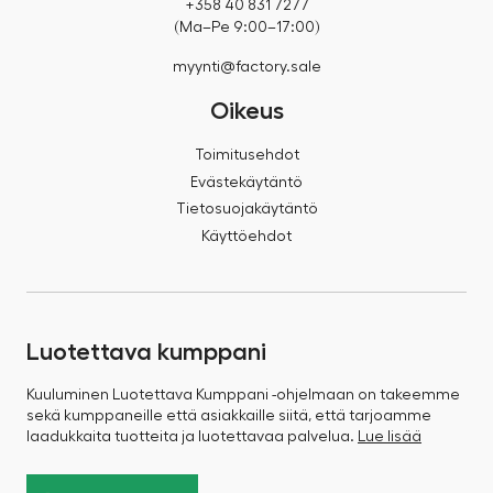
+358 40 831 7277
(Ma–Pe 9:00–17:00)
myynti@factory.sale
Oikeus
Toimitusehdot
Evästekäytäntö
Tietosuojakäytäntö
Käyttöehdot
Luotettava kumppani
Kuuluminen Luotettava Kumppani -ohjelmaan on takeemme
sekä kumppaneille että asiakkaille siitä, että tarjoamme
laadukkaita tuotteita ja luotettavaa palvelua.
Lue lisää