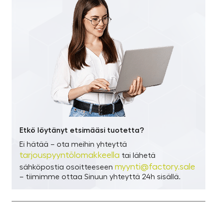
Etkö löytänyt etsimääsi tuotetta?
Ei hätää – ota meihin yhteyttä
tarjouspyyntölomakkeella
tai lähetä
myynti@factory.sale
sähköpostia osoitteeseen
– tiimimme ottaa Sinuun yhteyttä 24h sisällä.