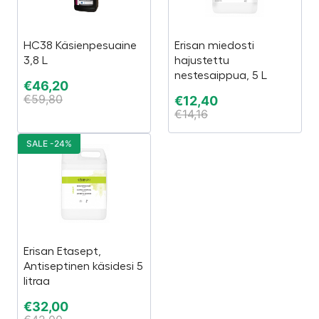
HC38 Käsienpesuaine
Erisan miedosti
3,8 L
hajustettu
nestesaippua, 5 L
€
46,20
€
59,80
€
12,40
€
14,16
SALE -24%
Erisan Etasept,
Antiseptinen käsidesi 5
litraa
€
32,00