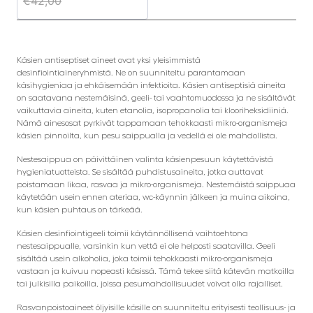
€
42,00
Käsien antiseptiset aineet ovat yksi yleisimmistä
desinfiointiaineryhmistä. Ne on suunniteltu parantamaan
käsihygieniaa ja ehkäisemään infektioita. Käsien antiseptisiä aineita
on saatavana nestemäisinä, geeli- tai vaahtomuodossa ja ne sisältävät
vaikuttavia aineita, kuten etanolia, isopropanolia tai klooriheksidiiniä.
Nämä ainesosat pyrkivät tappamaan tehokkaasti mikro-organismeja
käsien pinnoilta, kun pesu saippualla ja vedellä ei ole mahdollista.
Nestesaippua on päivittäinen valinta käsienpesuun käytettävistä
hygieniatuotteista. Se sisältää puhdistusaineita, jotka auttavat
poistamaan likaa, rasvaa ja mikro-organismeja. Nestemäistä saippuaa
käytetään usein ennen ateriaa, wc-käynnin jälkeen ja muina aikoina,
kun käsien puhtaus on tärkeää.
Käsien desinfiointigeeli toimii käytännöllisenä vaihtoehtona
nestesaippualle, varsinkin kun vettä ei ole helposti saatavilla. Geeli
sisältää usein alkoholia, joka toimii tehokkaasti mikro-organismeja
vastaan ja kuivuu nopeasti käsissä. Tämä tekee siitä kätevän matkoilla
tai julkisilla paikoilla, joissa pesumahdollisuudet voivat olla rajalliset.
Rasvanpoistoaineet öljyisille käsille on suunniteltu erityisesti teollisuus- ja