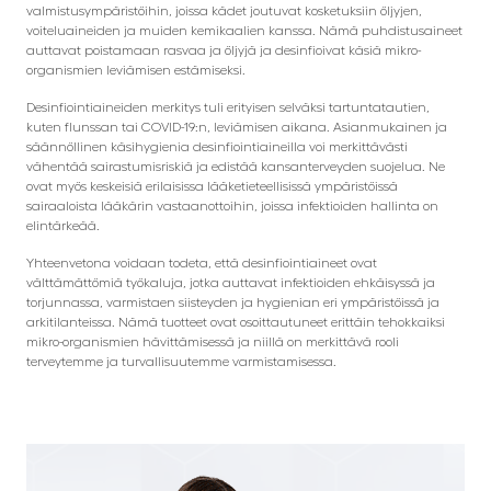
valmistusympäristöihin, joissa kädet joutuvat kosketuksiin öljyjen,
voiteluaineiden ja muiden kemikaalien kanssa. Nämä puhdistusaineet
auttavat poistamaan rasvaa ja öljyjä ja desinfioivat käsiä mikro-
organismien leviämisen estämiseksi.
Desinfiointiaineiden merkitys tuli erityisen selväksi tartuntatautien,
kuten flunssan tai COVID-19:n, leviämisen aikana. Asianmukainen ja
säännöllinen käsihygienia desinfiointiaineilla voi merkittävästi
vähentää sairastumisriskiä ja edistää kansanterveyden suojelua. Ne
ovat myös keskeisiä erilaisissa lääketieteellisissä ympäristöissä
sairaaloista lääkärin vastaanottoihin, joissa infektioiden hallinta on
elintärkeää.
Yhteenvetona voidaan todeta, että desinfiointiaineet ovat
välttämättömiä työkaluja, jotka auttavat infektioiden ehkäisyssä ja
torjunnassa, varmistaen siisteyden ja hygienian eri ympäristöissä ja
arkitilanteissa. Nämä tuotteet ovat osoittautuneet erittäin tehokkaiksi
mikro-organismien hävittämisessä ja niillä on merkittävä rooli
terveytemme ja turvallisuutemme varmistamisessa.