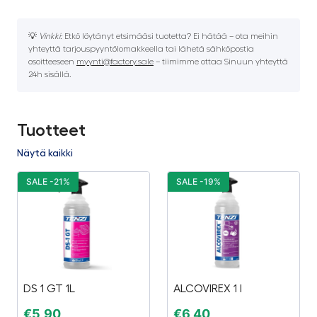
💡
Vinkki:
Etkö löytänyt etsimääsi tuotetta? Ei hätää – ota meihin
yhteyttä tarjouspyyntölomakkeella tai lähetä sähköpostia
osoitteeseen
myynti@factory.sale
– tiimimme ottaa Sinuun yhteyttä
24h sisällä.
Tuotteet
Näytä kaikki
SALE -21%
SALE -19%
DS 1 GT 1L
ALCOVIREX 1 l
€
5,90
€
6,40