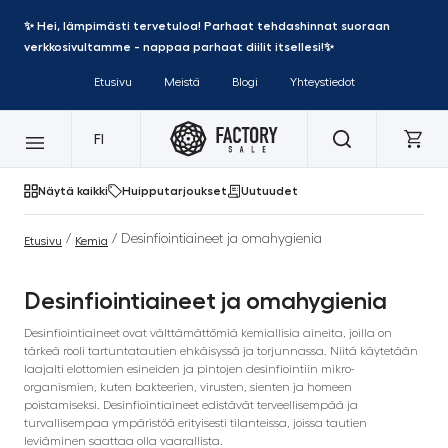
✨ Hei, lämpimästi tervetuloa! Parhaat tehdashinnat suoraan
verkkosivultamme - nappaa parhaat diilit itsellesi!✨
Etusivu
Meistä
Blogi
Yhteystiedot
FI
Näytä kaikki
Huipputarjoukset
Uutuudet
/
/ Desinfiointiaineet ja omahygienia
Etusivu
Kemia
Desinfiointiaineet ja omahygienia
Desinfiointiaineet ovat välttämättömiä kemiallisia aineita, joilla on
tärkeä rooli tartuntatautien ehkäisyssä ja torjunnassa. Niitä käytetään
laajalti elottomien esineiden ja pintojen desinfiointiin mikro-
organismien, kuten bakteerien, virusten, sienten ja homeen
poistamiseksi. Desinfiointiaineet edistävät terveellisempää ja
turvallisempaa ympäristöä erityisesti tilanteissa, joissa tautien
leviäminen saattaa olla vaarallista.