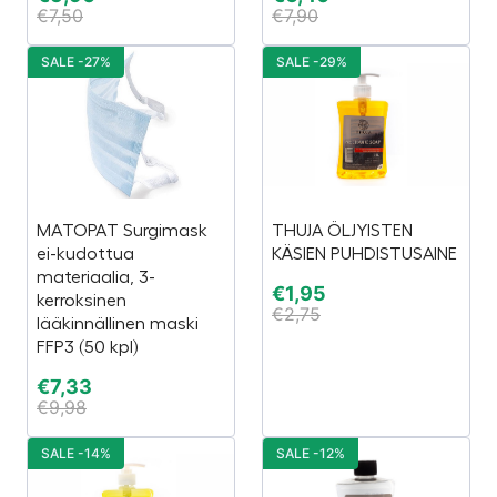
€
7,50
€
7,90
SALE -27%
SALE -29%
MATOPAT Surgimask
THUJA ÖLJYISTEN
ei-kudottua
KÄSIEN PUHDISTUSAINE
materiaalia, 3-
€
1,95
kerroksinen
€
2,75
lääkinnällinen maski
FFP3 (50 kpl)
€
7,33
€
9,98
SALE -14%
SALE -12%