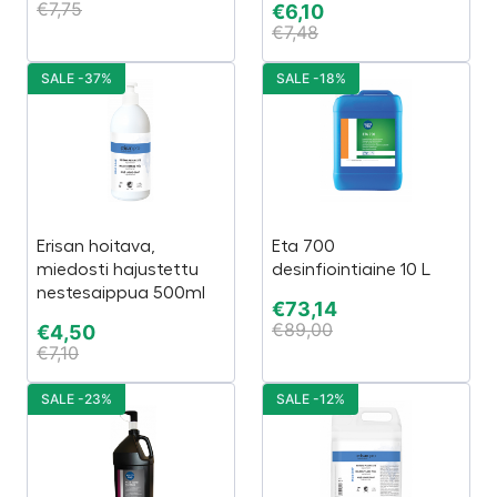
€
7,75
€
6,10
€
7,48
SALE -37%
SALE -18%
Erisan hoitava,
Eta 700
miedosti hajustettu
desinfiointiaine 10 L
nestesaippua 500ml
€
73,14
€
89,00
€
4,50
€
7,10
SALE -23%
SALE -12%