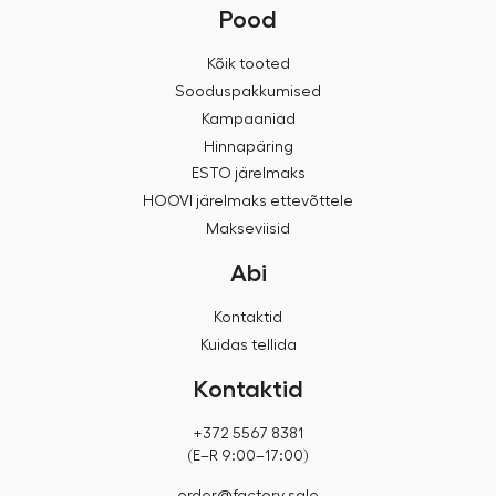
Pood
Kõik tooted
Sooduspakkumised
Kampaaniad
Hinnapäring
ESTO järelmaks
HOOVI järelmaks ettevõttele
Makseviisid
Abi
Kontaktid
Kuidas tellida
Kontaktid
+372 5567 8381
(E–R 9:00–17:00)
order@factory.sale