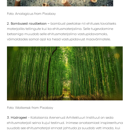
Foto: Analogicus from Pixabay
2. Bambusest raudbetoon –
bambust peetakse nii ehituses tavaliseks
materjaliks tellingute kui ka ehitusmaterjalina. Selle tugevdamine
betooniga muudab selle ehitusmaterjalina vastupidavamaks,
võimaldades samal ajal ka head vastupidavust maavärinatele.
Foto: Walkerssk from Pixabay
3.
Hüdrogeel
– Kataloonia Arenenud Arhitektuuri Instituut on seda
ehitusmaterjali seina kujul testinud. Inimese anatoomiast inspireerituna
suudab see ehitusmaterjal ennast jahtuda ja suudab vett imada, kui