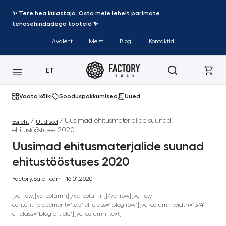
✨ Tere hea külastaja. Osta meie lehelt parimate
tehasehindadega tooteid ✨
Avaleht
Meist
Blogi
Kontaktid
ET
Vaata kõiki
Sooduspakkumised
Uued
/
/ Uusimad ehitusmaterjalide suunad
Esileht
Uudised
ehitustööstuses 2020
Uusimad ehitusmaterjalide suunad
ehitustööstuses 2020
Factory.Sale Team | 16.01.2020
[vc_row][vc_column][/vc_column][/vc_row][vc_row
content_placement=”top” el_class=”blog-row”][vc_column width=”3/4″
el_class=”blog-article”][vc_column_text]