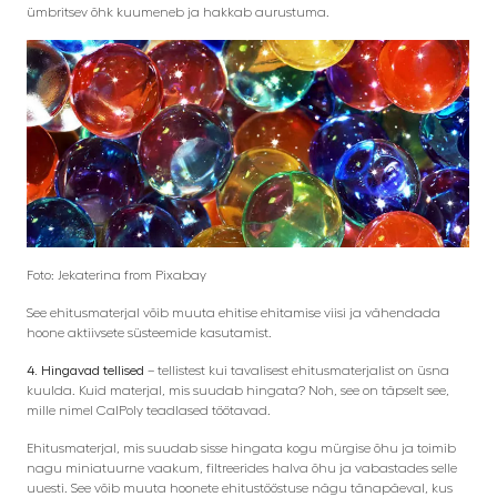
ümbritsev õhk kuumeneb ja hakkab aurustuma.
Foto: Jekaterina from Pixabay
See ehitusmaterjal võib muuta ehitise ehitamise viisi ja vähendada
hoone aktiivsete süsteemide kasutamist.
4. Hingavad tellised
– tellistest kui tavalisest ehitusmaterjalist on üsna
kuulda. Kuid materjal, mis suudab hingata? Noh, see on täpselt see,
mille nimel CalPoly teadlased töötavad.
Ehitusmaterjal, mis suudab sisse hingata kogu mürgise õhu ja toimib
nagu miniatuurne vaakum, filtreerides halva õhu ja vabastades selle
uuesti. See võib muuta hoonete ehitustööstuse nägu tänapäeval, kus