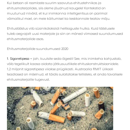
Kui betoon oli roomlaste suurim saavutus ehitustehnikas ja
ehitusmaterjalides, siis oleme jõudnud kaugele! Kontekstid on
muutunud niivõrd, et kui inimkonna intelligentsus on parimal
võimalikul moel, on meie käitumisel ka keskkonnale teatav mõju.
Ehitustööstus viib süsinikdioksiidi heitkoguste hulka. Kuid tööstusele
tuleb aeg-ajalt uusi materjale ja siin on mõned viimased suundumused
ehitusmaterjalide osas.
Ehitusmaterjalide suundumused 2020
1. Sigaretipesa –
jah, kuulsite seda õigesti! See, mis inimkeha kahjustab,
võib tegelikult kaasa aidata jätkusuutlikele ehituskonstruktsioonidele.
1,2 miljonit sigaretipesa viiakse prügikasti. Austraalia RMIT ülikooli
teadlased on mõelnud, et täidis sulatatakse tellisteks, et anda tavalisele
ehitusmaterjalile tugevust.