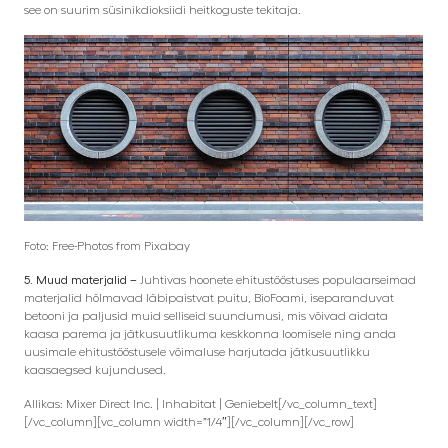
see on suurim süsinikdioksiidi heitkoguste tekitaja.
Foto: Free-Photos from Pixabay
5. Muud materjalid –
Juhtivas hoonete ehitustööstuses populaarseimad
materjalid hõlmavad läbipaistvat puitu, BioFoami, iseparanduvat
betooni ja paljusid muid selliseid suundumusi, mis võivad aidata
kaasa parema ja jätkusuutlikuma keskkonna loomisele ning anda
uusimale ehitustööstusele võimaluse harjutada jätkusuutlikku
kaasaegsed kujundused.
Allikas: Mixer Direct Inc. | Inhabitat | Geniebelt[/vc_column_text]
[/vc_column][vc_column width=”1/4″][/vc_column][/vc_row]