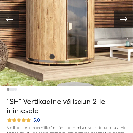
“SH” Vertikaalne välisaun 2-le
inimesele
5.0
Vertikaalne saun on väike 2 m tünnisaun, mis on valmistatud kuuse- või
termopuidust. Tänu oma kompaktsusele sobib see ideaalselt väikesesse