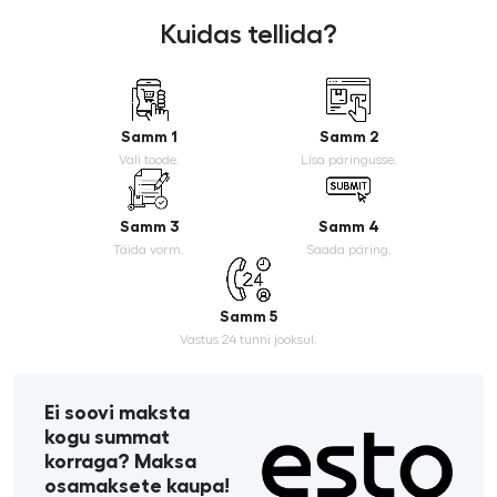
Kuidas tellida?
Samm 1
Samm 2
Vali toode.
Lisa päringusse.
Samm 3
Samm 4
Täida vorm.
Saada päring.
Samm 5
Vastus 24 tunni jooksul.
Ei soovi maksta
kogu summat
korraga? Maksa
osamaksete kaupa!