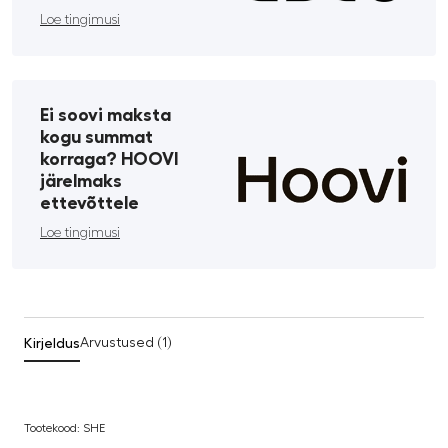
Loe tingimusi
Ei soovi maksta
kogu summat
korraga? HOOVI
järelmaks
ettevõttele
Loe tingimusi
Kirjeldus
Arvustused (1)
Tootekood: SHE