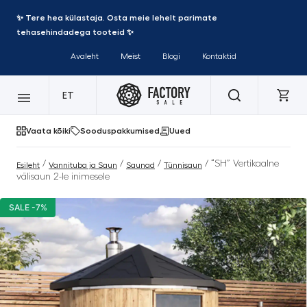
✨ Tere hea külastaja. Osta meie lehelt parimate
tehasehindadega tooteid ✨
Avaleht
Meist
Blogi
Kontaktid
ET
Vaata kõiki
Sooduspakkumised
Uued
/
/
/
/ “SH” Vertikaalne
Esileht
Vannituba ja Saun
Saunad
Tünnisaun
välisaun 2-le inimesele
SALE -7%