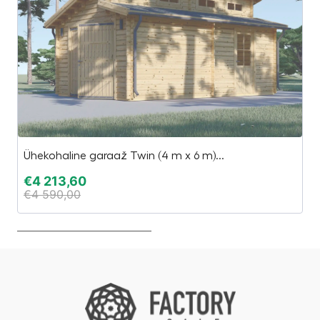
Ühekohaline garaaž Twin (4 m x 6 m)...
W
€
4 213,60
€
€
4 590,00
€