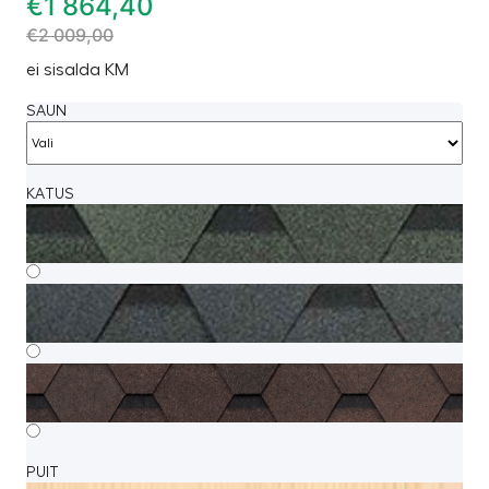
€
1 864,40
€
2 009,00
ei sisalda KM
SAUN
KATUS
PUIT