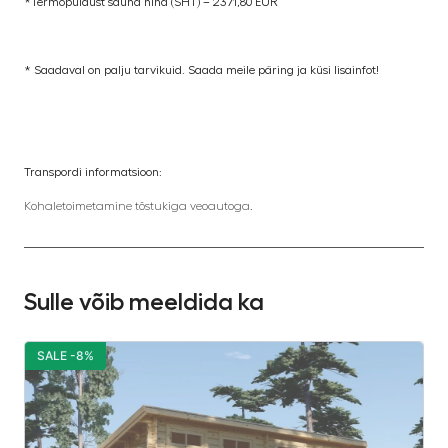
*Termopuidust sauna hind (SHT) – 2371,80 EUR
* Saadaval on palju tarvikuid. Saada meile päring ja küsi lisainfot!
Transpordi informatsioon:
Kohaletoimetamine tõstukiga veoautoga.
Sulle võib meeldida ka
SALE -8%
S