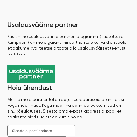
Usaldusväärne partner
Kuulumine usaldusväärse partneri programmi (Luotettava
Kumppani) on meie garantii nii partneritele kui ka klientidele,
et pakume kvaliteetseid tooteid ja usaldusväärset teenust.
Loe lähemalt
Hoia ühendust
Meil ja meie partneritel on palju suurepäraseid allahindlusi
kogu maailmast. Kogu maailma parimad pakkumised on
sinu käeulatuses. Sisesta oma e-posti aadress allpool, et
saaksime sind uudistega kursis hoida.