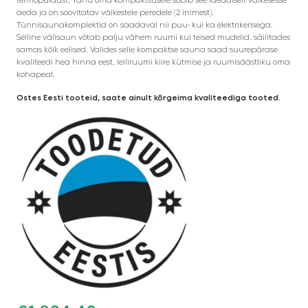
aeda ja on soovitatav väikestele peredele (2 inimest).
Tünnisaunakomplektid on saadaval nii puu- kui ka elektrikerisega.
Selline välisaun võtab palju vähem ruumi kui teised mudelid, säilitades
samas kõik eelised. Valides selle kompaktse sauna saad suurepärase
kvaliteedi hea hinna eest, leiliruumi kiire kütmise ja ruumisäästliku oma
kohapeal.
Ostes Eesti tooteid, saate ainult kõrgeima kvaliteediga tooted.