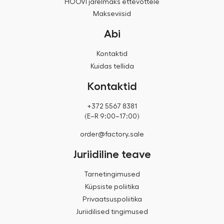
HOOVI järelmaks ettevõttele
Makseviisid
Abi
Kontaktid
Kuidas tellida
Kontaktid
+372 5567 8381
(E–R 9:00–17:00)
order@factory.sale
Juriidiline teave
Tarnetingimused
Küpsiste poliitika
Privaatsuspoliitika
Juriidilised tingimused