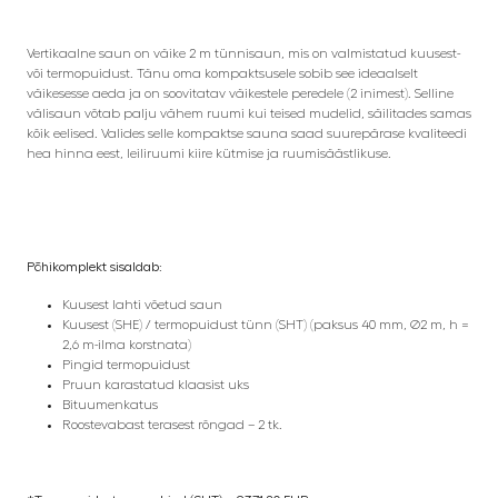
Vertikaalne saun on väike 2 m tünnisaun, mis on valmistatud kuusest-
või termopuidust. Tänu oma kompaktsusele sobib see ideaalselt
väikesesse aeda ja on soovitatav väikestele peredele (2 inimest). Selline
välisaun võtab palju vähem ruumi kui teised mudelid, säilitades samas
kõik eelised. Valides selle kompaktse sauna saad suurepärase kvaliteedi
hea hinna eest, leiliruumi kiire kütmise ja ruumisäästlikuse.
Põhikomplekt sisaldab:
Kuusest lahti võetud saun
Kuusest (SHE) / termopuidust tünn (SHT) (paksus 40 mm, Ø2 m, h =
2,6 m-ilma korstnata)
Pingid termopuidust
Pruun karastatud klaasist uks
Bituumenkatus
Roostevabast terasest rõngad – 2 tk.