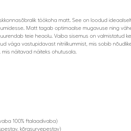
kkonnasõbralik töökoha matt. See on loodud ideaalselt 
uumidesse. Matt tagab optimaalse mugavuse ning vähen
suurendab teie heaolu. Vaiba sisemus on valmistatud ke
tud väga vastupidavast nitriilkummist, mis sobib nõudli
 mis näitavad näiteks ohutusala.
 vaba 100% ftalaadivaba)
spestav, kõrgsurvepestav)