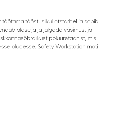
töötama tööstuslikul otstarbel ja sobib
dab alaselja ja jalgade väsimust ja
skkonnasõbralikust polüuretaanist, mis
kesse oludesse. Safety Workstation mati