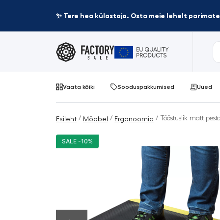
✨ Tere hea külastaja. Osta meie lehelt parima
Vaata kõiki
Sooduspakkumised
Uued
/
/
/ Tööstuslik matt pest
Esileht
Mööbel
Ergonoomia
SALE -10%