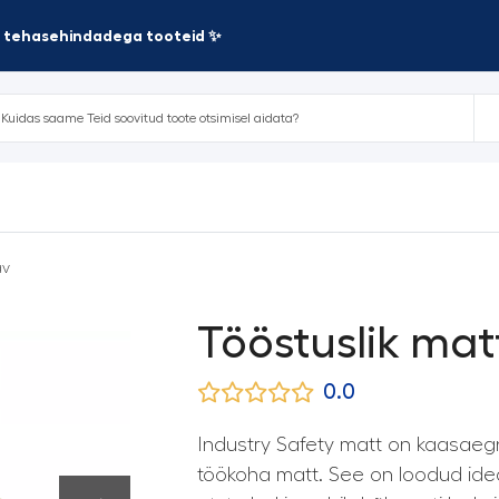
te tehasehindadega tooteid ✨
av
Tööstuslik mat
0.0
Industry Safety matt on kaasaeg
töökoha matt. See on loodud idea