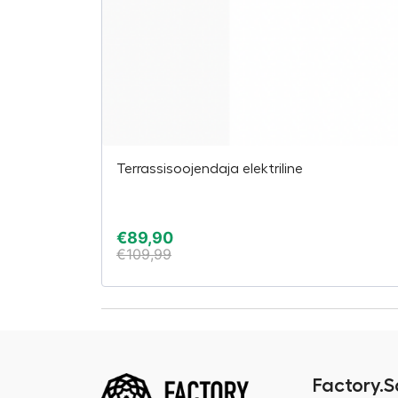
Terrassisoojendaja elektriline
€
89,90
€
109,99
Factory.S