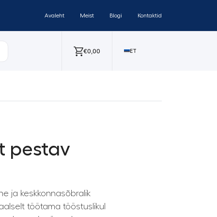
Avaleht
Meist
Blogi
Kontaktid
€
0,00
ET
t pestav
ne ja keskkonnasõbralik
alselt töötama tööstuslikul