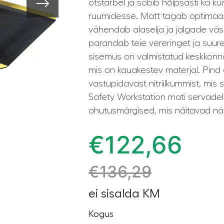
otstarbel ja sobib hõlpsasti ka 
ruumidesse. Matt tagab optimaa
vähendab alaselja ja jalgade väs
parandab teie vereringet ja suur
sisemus on valmistatud keskkonna
mis on kauakestev materjal. Pind
vastupidavast nitriilkummist, mis
Safety Workstation mati servadel
ohutusmärgised, mis näitavad näi
€
122,66
€
136,29
ei sisalda KM
Kogus