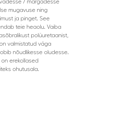
kuivadesse / märgadesse
lse mugavuse ning
imust ja pinget. See
endab teie heaolu. Vaiba
sõbralikust polüuretaanist,
 on valmistatud väga
 sobib nõudlikesse oludesse.
 on erekollased
teks ohutusala.