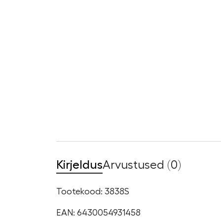
Kirjeldus
Arvustused (0)
Tootekood: 3838S
EAN: 6430054931458