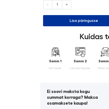
-
+
Lisa päringusse
Kuidas t
Samm 1
Samm 2
Samm
Vali toode.
Lisa päringusse.
Täida vo
Ei soovi maksta kogu
summat korraga? Maksa
osamaksete kaupa!