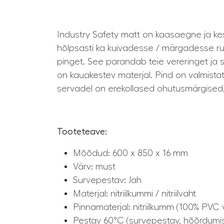
Industry Safety matt on kaasaegne ja kes
hõlpsasti ka kuivadesse / märgadesse r
pinget. See parandab teie vereringet ja 
on kauakestev materjal. Pind on valmista
servadel on erekollased ohutusmärgised,
Tooteteave:
Mõõdud: 600 x 850 x 16 mm
Värv: must
Survepestav: Jah
Materjal: nitriilkummi / nitriilvaht
Pinnamaterjal: nitriilkumm (100% PVC
Pestav 60°C (survepestav, hõõrdumi