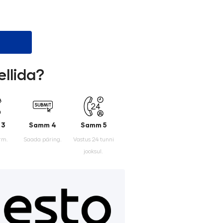
ellida?
 3
Samm 4
Samm 5
rm.
Saada päring.
Vastus 24 tunni
jooksul.