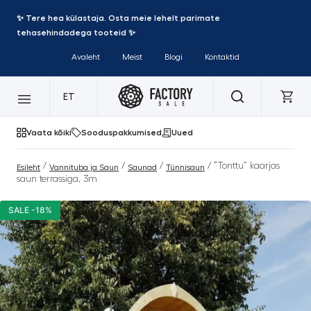
✨ Tere hea külastaja. Osta meie lehelt parimate
tehasehindadega tooteid ✨
Avaleht
Meist
Blogi
Kontaktid
ET
Vaata kõiki
Sooduspakkumised
Uued
/
/
/
/ “Tonttu” kaarjas
Esileht
Vannituba ja Saun
Saunad
Tünnisaun
saun terrassiga, 3m
SALE -18%