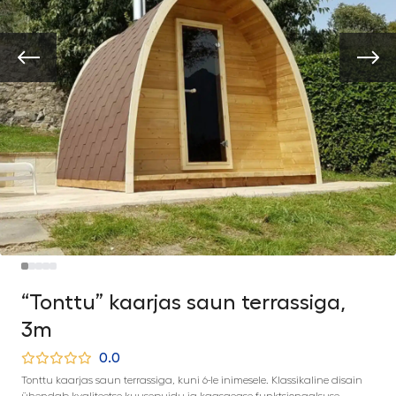
“Tonttu” kaarjas saun terrassiga,
3m
0.0
Tonttu kaarjas saun terrassiga, kuni 6-le inimesele. Klassikaline disain
ühendab kvaliteetse kuusepuidu ja kaasaegse funktsionaalsuse.