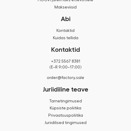
Makseviisid
Abi
Kontaktid
Kuidas tellida
Kontaktid
+372 5567 8381
(E–R 9:00–17:00)
order@factory.sale
Juriidiline teave
Tarnetingimused
Küpsiste poliitika
Privaatsuspoliitika
Juriidilised tingimused