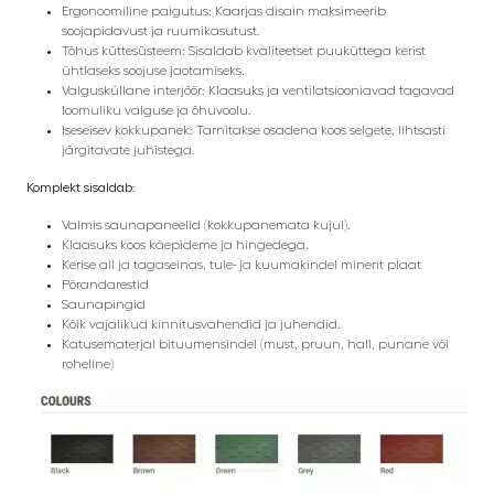
Ergonoomiline paigutus: Kaarjas disain maksimeerib
soojapidavust ja ruumikasutust.
Tõhus küttesüsteem: Sisaldab kvaliteetset puuküttega kerist
ühtlaseks soojuse jaotamiseks.
Valgusküllane interjöör: Klaasuks ja ventilatsiooniavad tagavad
loomuliku valguse ja õhuvoolu.
Iseseisev kokkupanek: Tarnitakse osadena koos selgete, lihtsasti
järgitavate juhistega.
Komplekt sisaldab:
Valmis saunapaneelid (kokkupanemata kujul).
Klaasuks koos käepideme ja hingedega.
Kerise all ja tagaseinas, tule- ja kuumakindel minerit plaat
Põrandarestid
Saunapingid
Kõik vajalikud kinnitusvahendid ja juhendid.
Katusematerjal bituumensindel (must, pruun, hall, punane või
roheline)