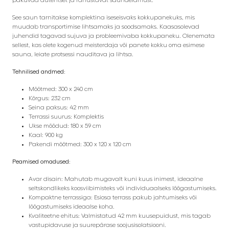
See saun tarnitakse komplektina iseseisvaks kokkupanekuks, mis
muudab transportimise lihtsamaks ja soodsamaks. Kaasasolevad
juhendid tagavad sujuva ja probleemivaba kokkupaneku. Olenemata
sellest, kas olete kogenud meisterdaja või panete kokku oma esimese
sauna, leiate protsessi nauditava ja lihtsa.
Tehnilised andmed:
Mõõtmed: 300 x 240 cm
Kõrgus: 232 cm
Seina paksus: 42 mm
Terrassi suurus: Komplektis
Ukse mõõdud: 180 x 59 cm
Kaal: 900 kg
Pakendi mõõtmed: 300 x 120 x 120 cm
Peamised omadused:
Avar disain: Mahutab mugavalt kuni kuus inimest, ideaalne
seltskondlikeks koosviibimisteks või individuaalseks lõõgastumiseks.
Kompaktne terrassiga: Esiosa terrass pakub jahtumiseks või
lõõgastumiseks ideaalse koha.
Kvaliteetne ehitus: Valmistatud 42 mm kuusepuidust, mis tagab
vastupidavuse ja suurepärase soojusisolatsiooni.