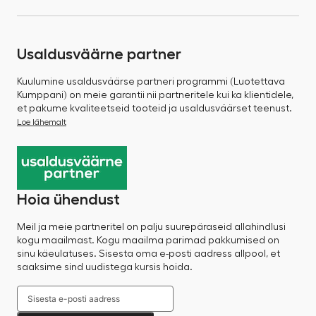
Usaldusväärne partner
Kuulumine usaldusväärse partneri programmi (Luotettava
Kumppani) on meie garantii nii partneritele kui ka klientidele,
et pakume kvaliteetseid tooteid ja usaldusväärset teenust.
Loe lähemalt
Hoia ühendust
Meil ja meie partneritel on palju suurepäraseid allahindlusi
kogu maailmast. Kogu maailma parimad pakkumised on
sinu käeulatuses. Sisesta oma e-posti aadress allpool, et
saaksime sind uudistega kursis hoida.