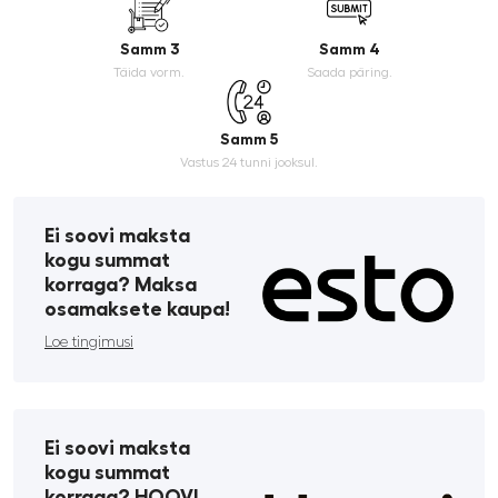
Samm 3
Samm 4
Täida vorm.
Saada päring.
Samm 5
Vastus 24 tunni jooksul.
Ei soovi maksta
kogu summat
korraga? Maksa
osamaksete kaupa!
Loe tingimusi
Ei soovi maksta
kogu summat
korraga? HOOVI