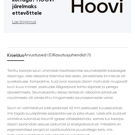
järelmaks
ettevõttele
Loe tingimusi
Kirjeldus
Arvustused (0)
Kasutusjuhendid (1)
Tonttu kaarjas saun ühendab traditsioonilise saunakäsitöö kaasaegse
disainiga, olles ideaalne täiendus teie aeda, järveäärsele kinnistule või
suvekodusse. Kompaktne, kuid avar kaarjas disain mahutab mugavalt
kuni kuus inimest, pakkudes lõõgastavat kohta sõprade ja perega
ajaveetmiseks. Saunakaariku esiosa terrass on ideaalne jaheduse
nautimiseks või värske õhu hingamiseks saunaseansside vahel.
Saun on valmistatud vastupidavast 42 mm paksusest kuusepuidust,
mis tagab suurepärase soojapidavuse ja pika eluea. Looduslik puidust
viimistlus sulandub kaunilt igasse väliskeskkonda, samas kui kaarjas
disain parandab soojuse jaotumist ja energiakasutust. Interjööris on
ergonoomilised pingid ja usaldusväärne puuküttega keris, mis
pakuvad autentset ja rahustavat saunaelamust.