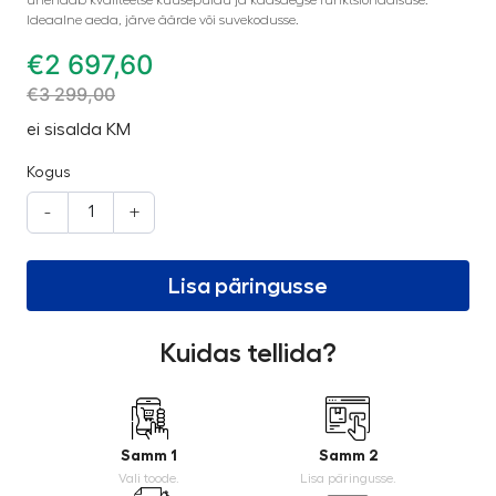
Ideaalne aeda, järve äärde või suvekodusse.
€
2 697,60
€
3 299,00
ei sisalda KM
Kogus
-
+
Lisa päringusse
Kuidas tellida?
Samm 1
Samm 2
Vali toode.
Lisa päringusse.