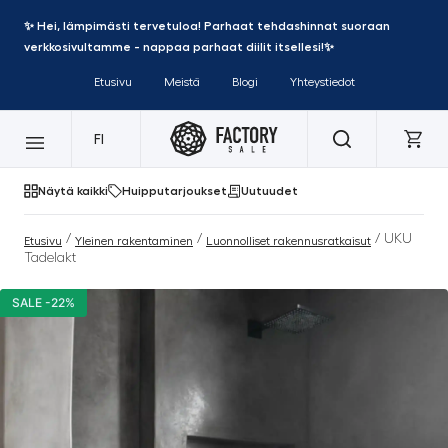
✨ Hei, lämpimästi tervetuloa! Parhaat tehdashinnat suoraan
verkkosivultamme - nappaa parhaat diilit itsellesi!✨
Etusivu
Meistä
Blogi
Yhteystiedot
FI
Näytä kaikki
Huipputarjoukset
Uutuudet
/
/
/ UKU
Etusivu
Yleinen rakentaminen
Luonnolliset rakennusratkaisut
Tadelakt
SALE -22%