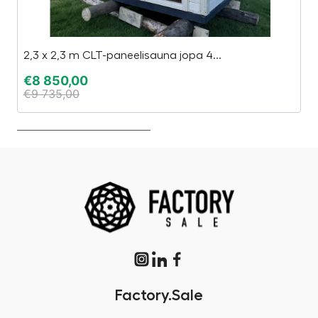
2,3 x 2,3 m CLT-paneelisauna jopa 4...
P
€
8 850,00
€
€
9 735,00
€
Factory.Sale