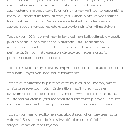
sileän, vettä hylkivän pinnan ja mahdollistaa koko seinän
saumattoman rappauksen. Se on erinomainen vaihtoehto keraamisille
laatoille. Tadelaktilla tehty kiiltävä ja silkkinen pinta kätkee sisälleen
luonnonkiven lujuuden. Se on myös vedenkestävä, joten se sopii
suoraan veden kanssa kosketuksissa olevien pintojen viimeistelyyn.
Tadelakt on 100 % luonnollinen ja koristeellinen kalkkiviimeistelylaasti,
joka on saanut inspiraationsa Marokosta. UKU Tadelakt on
innovatiivinen virolainen tuote, joka seuraa tuhansien vuosien
perinteitä. Sen valmistuksessa on käytetty aurinkoenergiaa ja
paikallisia luonnonmateriaaleja.
Tadelakt soveltuu käytettäväksi kylpyhuoneissa ja suihkukaapeissa, ja
on suosittu myös olohuoneissa ja toimistoissa.
Tadelaktilla viimeistelty pinta on vettä hylkivä ja saumaton, minkä
ansiosta se soveltuu myös märkien tilojen, suihkunurkkausten,
kylpyammeiden ja pesualtaiden viimeistelyyn. Tadelakt mukautuu
alustansa muotoihin, joka mahdollistaa kaarevien pintojen luomisen,
saumakohtien peittämisen ja ulkonevan muodon rakentamisen.
Tadelakt on kermanvalkoinen kuivalaastiseos, johon tarvitsee lisätä
vain vesi. Seos on mahdollista sävyttää pigmenteillä, jolloin
sävyvalikoima on lähes rajaton.