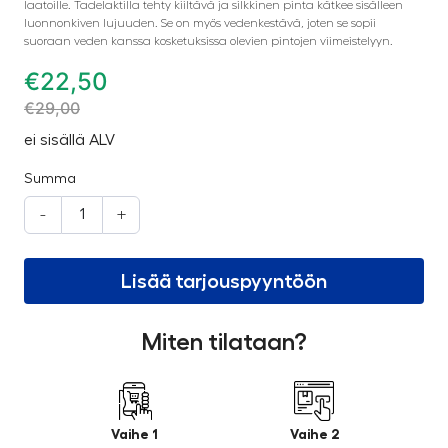
laatoille. Tadelaktilla tehty kiiltävä ja silkkinen pinta kätkee sisälleen
luonnonkiven lujuuden. Se on myös vedenkestävä, joten se sopii
suoraan veden kanssa kosketuksissa olevien pintojen viimeistelyyn.
€
22,50
€
29,00
ei sisällä ALV
Summa
-
+
Lisää tarjouspyyntöön
Miten tilataan?
Vaihe 1
Vaihe 2