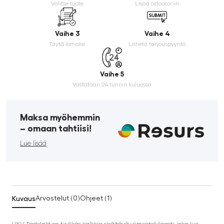
Valitse tuote
Lisää ostoskoriin
Vaihe 3
Vaihe 4
Täytä lomake
Lähetä tarjouspyyntö
Vaihe 5
Vastataan 24 tunnin kuluessa
Maksa myöhemmin
­– omaan tahtiisi!
Lue lisää
Kuvaus
Arvostelut (0)
Ohjeet (1)
UKU Tadelakt on tyylikäs kalkkia sisältävä viimeistelylaasti, joka luo