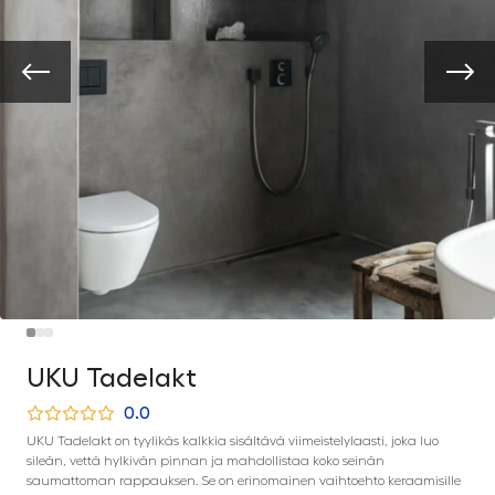
UKU Tadelakt
0.0
UKU Tadelakt on tyylikäs kalkkia sisältävä viimeistelylaasti, joka luo
sileän, vettä hylkivän pinnan ja mahdollistaa koko seinän
saumattoman rappauksen. Se on erinomainen vaihtoehto keraamisille