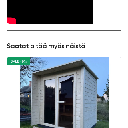
Saatat pitää myös näistä
SALE -9%
S