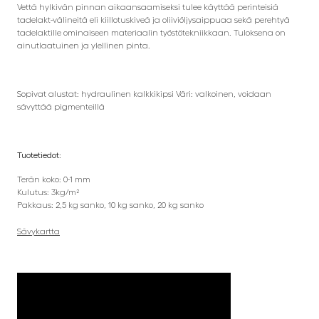
Vettä hylkivän pinnan aikaansaamiseksi tulee käyttää perinteisiä
tadelakt-välineitä eli kiillotuskiveä ja oliiviöljysaippuaa sekä perehtyä
tadelaktille ominaiseen materiaalin työstötekniikkaan. Tuloksena on
ainutlaatuinen ja ylellinen pinta.
Sopivat alustat: hydraulinen kalkkikipsi Väri: valkoinen, voidaan
sävyttää pigmenteillä
Tuotetiedot:
Terän koko: 0-1 mm
Kulutus: 3kg/m²
Pakkaus: 2,5 kg sanko, 10 kg sanko, 20 kg sanko
Sävykartta