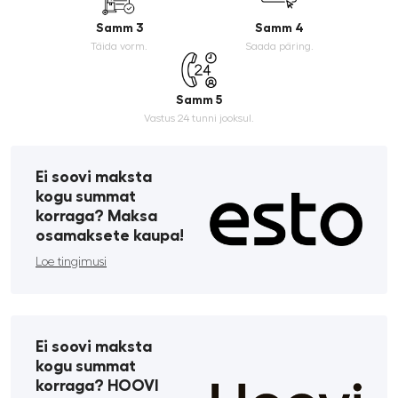
Samm 3
Samm 4
Täida vorm.
Saada päring.
Samm 5
Vastus 24 tunni jooksul.
Ei soovi maksta
kogu summat
korraga? Maksa
osamaksete kaupa!
Loe tingimusi
Ei soovi maksta
kogu summat
korraga? HOOVI