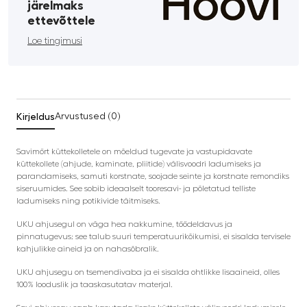
järelmaks
ettevõttele
Loe tingimusi
Kirjeldus
Arvustused (0)
Savimört küttekolletele on mõeldud tugevate ja vastupidavate
küttekollete (ahjude, kaminate, pliitide) välisvoodri ladumiseks ja
parandamiseks, samuti korstnate, soojade seinte ja korstnate remondiks
siseruumides. See sobib ideaalselt tooresavi- ja põletatud telliste
ladumiseks ning potikivide täitmiseks.
UKU ahjusegul on väga hea nakkumine, töödeldavus ja
pinnatugevus; see talub suuri temperatuurikõikumisi, ei sisalda tervisele
kahjulikke aineid ja on nahasõbralik.
UKU ahjusegu on tsemendivaba ja ei sisalda ohtlikke lisaaineid, olles
100% looduslik ja taaskasutatav materjal.