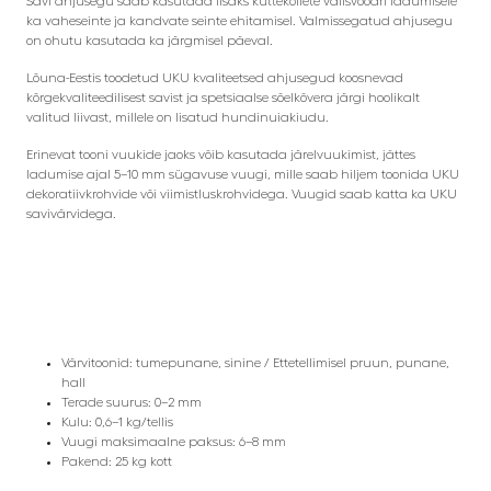
Savi ahjusegu saab kasutada lisaks küttekollete välisvoodri ladumisele
ka vaheseinte ja kandvate seinte ehitamisel. Valmissegatud ahjusegu
on ohutu kasutada ka järgmisel päeval.
Lõuna-Eestis toodetud UKU kvaliteetsed ahjusegud koosnevad
kõrgekvaliteedilisest savist ja spetsiaalse sõelkõvera järgi hoolikalt
valitud liivast, millele on lisatud hundinuiakiudu.
Erinevat tooni vuukide jaoks võib kasutada järelvuukimist, jättes
ladumise ajal 5–10 mm sügavuse vuugi, mille saab hiljem toonida UKU
dekoratiivkrohvide või viimistluskrohvidega. Vuugid saab katta ka UKU
savivärvidega.
Värvitoonid: tumepunane, sinine / Ettetellimisel pruun, punane,
hall
Terade suurus: 0–2 mm
Kulu: 0,6–1 kg/tellis
Vuugi maksimaalne paksus: 6–8 mm
Pakend: 25 kg kott