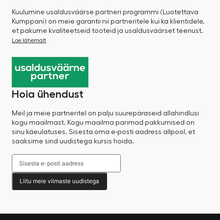
Kuulumine usaldusväärse partneri programmi (Luotettava
Kumppani) on meie garantii nii partneritele kui ka klientidele,
et pakume kvaliteetseid tooteid ja usaldusväärset teenust.
Loe lähemalt
Hoia ühendust
Meil ja meie partneritel on palju suurepäraseid allahindlusi
kogu maailmast. Kogu maailma parimad pakkumised on
sinu käeulatuses. Sisesta oma e-posti aadress allpool, et
saaksime sind uudistega kursis hoida.
Liitu meie viimaste uudistega