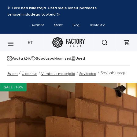
✨ Tere hea külastaja. Osta meie lehelt parimate
tehasehindadega tooteid ✨
Avaleht
Meist
Blogi
Kontaktid
ET
Vaata kõiki
Sooduspakkumised
Uued
/
/
/
/ Savi ahjusegu
Esileht
Üldehitus
Viimistlus materjalid
Savitooted
SALE -18%