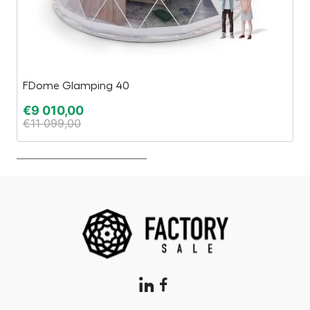
FDome Glamping 40
P
€
9 010,00
€
€
11 099,00