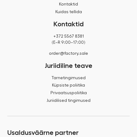
Kontaktid
Kuidas tellida
Kontaktid
+372 5567 8381
(E–R 9:00–17:00)
order@factory.sale
Juriidiline teave
Tarnetingimused
Küpsiste poliitika
Privaatsuspoliitika
Juriidilised tingimused
Usaldusväärne partner