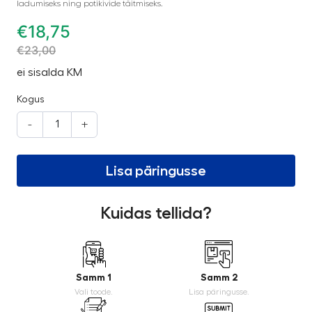
ladumiseks ning potikivide täitmiseks.
€
18,75
€
23,00
ei sisalda KM
Kogus
-
+
Lisa päringusse
Kuidas tellida?
Samm 1
Samm 2
Vali toode.
Lisa päringusse.