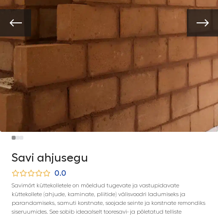
Savi ahjusegu
0.0
Savimört küttekolletele on mõeldud tugevate ja vastupidavate
küttekollete (ahjude, kaminate, pliitide) välisvoodri ladumiseks ja
parandamiseks, samuti korstnate, soojade seinte ja korstnate remondiks
siseruumides. See sobib ideaalselt tooresavi- ja põletatud telliste